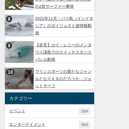
の2世サーファー事情
2021年11月：バリ島（インドネ
シア）のダイジェスト波情報動
画
【必見】カイ・レニーのメンタ
ワイ諸島でのスイッチスタンス
バレル動画
マリンスポーツの新たなジャン
ルとなりえるのだろうか：ジェ
ットサーフ
カテゴリー
イベント
584
エンターテイメント
993