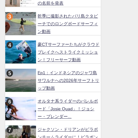
の名前を発表
乾季に撮影されたバリ島クタビ
ーチでのロングボードサーフィ
ン動画
豪CTサーファーたちがクラウド
ブレイクへストライクミッショ
ン！フリーサーフ動画
Ep1：インドネシアのジャワ島
サワルナへの2026年サーフトリ
ップ動画
オルタナ系ライダーのバレルボ
ード「Josie Quad」！ジョシ
ー・プレンダー...
ジャクソン・ドリアンがビラボ
ンチームライダーに！ビラボン