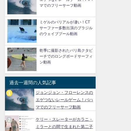
マでのフリーサーフ動画
ミゲルのバリアルが凄い！CT
サーファー多数出演のブラジル
のウェイブプール動画
乾季に撮影されたバリ島クタビ
ーチでのロングボードサーフィ
ン動画
過去一週間の人気記事
ジョンジョン・フローレンスの
エゲつないレールゲーム！バハ
マでのフリーサーフ動画
ケリー・スレーターがカラニ・
ミラーとの間で生まれた第二子