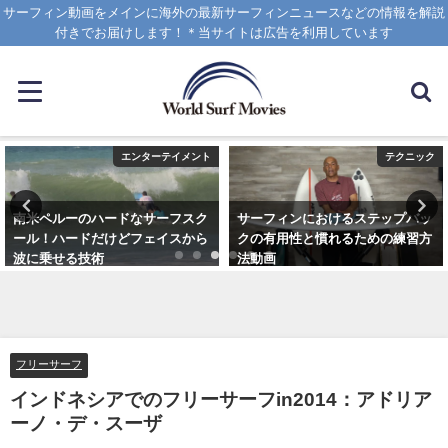
サーフィン動画をメインに海外の最新サーフィンニュースなどの情報を解説
付きでお届けします！＊当サイトは広告を利用しています
エンターテイメント
テクニック
南米ペルーのハードなサーフスク
サーフィンにおけるステップバッ
ール！ハードだけどフェイスから
クの有用性と慣れるための練習方
波に乗せる技術
法動画
2025年1月25日
2020年10月20日
フリーサーフ
インドネシアでのフリーサーフin2014：アドリア
ーノ・デ・スーザ