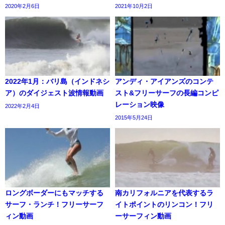
2020年2月6日
2021年10月2日
2022年1月：バリ島（インドネシ
アンディ・アイアンズのコンテ
ア）のダイジェスト波情報動画
スト&フリーサーフの長編コンピ
レーション映像
2022年2月4日
2015年5月24日
ロングボーダーにもマッチする
南カリフォルニアを代表するラ
サーフ・ランチ！フリーサーフ
イトポイントのリンコン！フリ
ィン動画
ーサーフィン動画