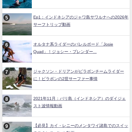
Ep1：インドネシアのジャワ島サワルナへの2026年
サーフトリップ動画
オルタナ系ライダーのバレルボード「Josie
Quad」！ジョシー・プレンダー...
ジャクソン・ドリアンがビラボンチームライダー
に！ビラボンの2世サーファー事情
2021年11月：バリ島（インドネシア）のダイジェ
スト波情報動画
【必見】カイ・レニーのメンタワイ諸島でのスイッ