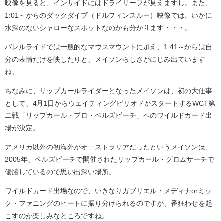
映像を見ると、インサイドにはドライリーフが見えますし。また、
1:01～からのダックダイブ（ドルフィンスルー）映像では、いかに
水深のないシャローなスポットなのかも分かります・・・。
バレルライドでは一般的なマウスマウントに加え、1:41～からは自
分の表情だけを映したりと、メイソンらしさがにじみ出ています
ね。
ちなみに、リップカールライダーとなったメイソンは、初の大仕事
として、4月1日からウェイティングピリオドがスタートするWCT第
二戦「リップカール・プロ・ベルズビーチ」へのワイルドカード出
場が決定。
アメリカ以外の初海外がオーストラリアだったというメイソンは、
2005年、ベルズビーチで開催されたリップカール・グロムサーチで
優勝しているので思い出深い場所。
ワイルドカード出場なので、いきなりガブリエル・メディナorミッ
ク・ファニングのヒートに振り分けられるのですが、番狂わせを起
こすのか楽しみなところですね。