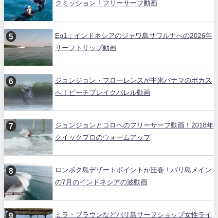
クミッション！フリーサーフ動画
Ep1：インドネシアのジャワ島サワルナへの2026年
サーフトリップ動画
ジョンジョン・フローレンスが中米パナマのボカス
へ！ビーチブレイクバレル動画
ジョンジョンとコロヘのフリーサーフ動画！2018年
クイックプロのウォームアップ
ロンボク島デザートポイントが圧巻！バリ島メイン
の7月のインドネシアの波動画
ミラ・ブラウンなどバリ島サーフショップ女性ライ