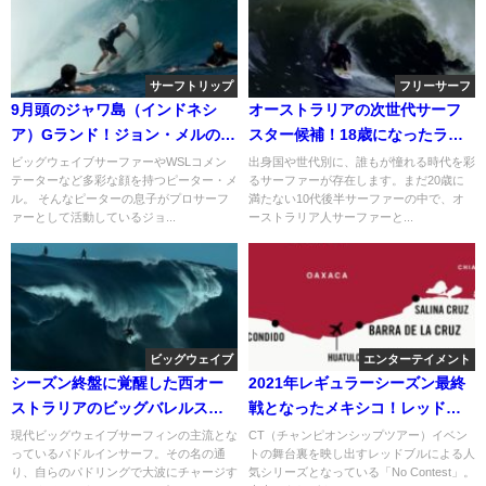
サーフトリップ
フリーサーフ
9月頭のジャワ島（インドネシ
オーストラリアの次世代サーフ
ア）Gランド！ジョン・メルのフ
スター候補！18歳になったライ
リーサーフィン動画
リー・レインのフリーサーフ
ビッグウェイブサーファーやWSLコメン
出身国や世代別に、誰もが憧れる時代を彩
テーターなど多彩な顔を持つピーター・メ
るサーファーが存在します。まだ20歳に
ル。 そんなピーターの息子がプロサーフ
満たない10代後半サーファーの中で、オ
ァーとして活動しているジョ...
ーストラリア人サーファーと...
ビッグウェイブ
エンターテイメント
シーズン終盤に覚醒した西オー
2021年レギュラーシーズン最終
ストラリアのビッグバレルスポ
戦となったメキシコ！レッドブ
ット「ザ・ライト」＠2016/7
ル「No Contest」
現代ビッグウェイブサーフィンの主流とな
CT（チャンピオンシップツアー）イベン
っているパドルインサーフ。その名の通
トの舞台裏を映し出すレッドブルによる人
り、自らのパドリングで大波にチャージす
気シリーズとなっている「No Contest」。