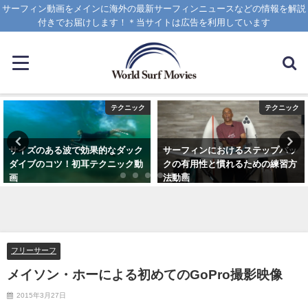
サーフィン動画をメインに海外の最新サーフィンニュースなどの情報を解説
付きでお届けします！＊当サイトは広告を利用しています
テクニック
テクニック
サイズのある波で効果的なダック
サーフィンにおけるステップバッ
ダイブのコツ！初耳テクニック動
クの有用性と慣れるための練習方
画
法動画
2020年4月8日
2020年10月20日
フリーサーフ
メイソン・ホーによる初めてのGoPro撮影映像
2015年3月27日