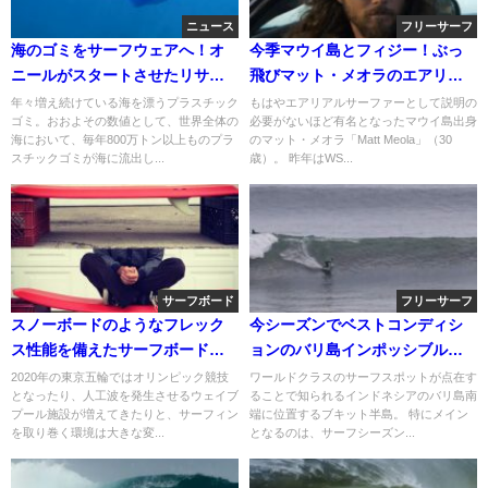
ニュース
フリーサーフ
海のゴミをサーフウェアへ！オ
今季マウイ島とフィジー！ぶっ
ニールがスタートさせたリサイ
飛びマット・メオラのエアリア
クルプロジェクト
ル動画
年々増え続けている海を漂うプラスチック
もはやエアリアルサーファーとして説明の
ゴミ。おおよその数値として、世界全体の
必要がないほど有名となったマウイ島出身
海において、毎年800万トン以上ものプラ
のマット・メオラ「Matt Meola」（30
スチックゴミが海に流出し...
歳）。 昨年はWS...
サーフボード
フリーサーフ
スノーボードのようなフレック
今シーズンでベストコンディシ
ス性能を備えたサーフボード
ョンのバリ島インポッシブル！
「Moda Surfboards」
フリーサーフ動画
2020年の東京五輪ではオリンピック競技
ワールドクラスのサーフスポットが点在す
となったり、人工波を発生させるウェイブ
ることで知られるインドネシアのバリ島南
プール施設が増えてきたりと、サーフィン
端に位置するブキット半島。 特にメイン
を取り巻く環境は大きな変...
となるのは、サーフシーズン...