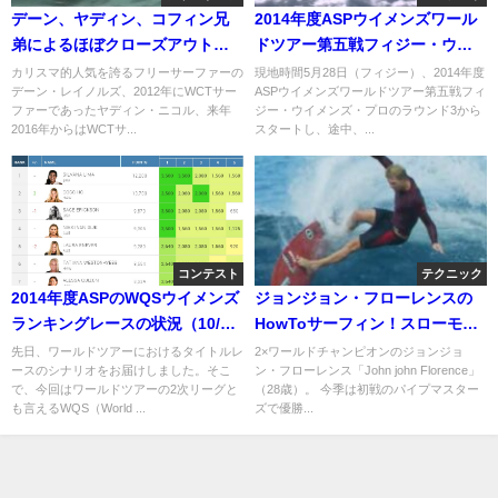
デーン、ヤディン、コフィン兄
2014年度ASPウイメンズワール
弟によるほぼクローズアウトの
ドツアー第五戦フィジー・ウイ
バレルセッション＠南カリフォ
メンズ・プロ：二日目ハイライ
カリスマ的人気を誇るフリーサーファーの
現地時間5月28日（フィジー）、2014年度
デーン・レイノルズ、2012年にWCTサー
ASPウイメンズワールドツアー第五戦フィ
ルニア
ト
ファーであったヤディン・ニコル、来年
ジー・ウイメンズ・プロのラウンド3から
2016年からはWCTサ...
スタートし、途中、...
コンテスト
テクニック
2014年度ASPのWQSウイメンズ
ジョンジョン・フローレンスの
ランキングレースの状況（10/27
HowToサーフィン！スローモー
時点）
ション動画
先日、ワールドツアーにおけるタイトルレ
2×ワールドチャンピオンのジョンジョ
ースのシナリオをお届けしました。そこ
ン・フローレンス「John john Florence」
で、今回はワールドツアーの2次リーグと
（28歳）。 今季は初戦のパイプマスター
も言えるWQS（World ...
ズで優勝...