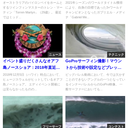
イクバレル動画
と発表
オーストラリアのバイロンベイをホームと
2021年シーズンのワールドタイトル獲得
するツインフィンマスターのトレン・マー
により、自身の目標であった3×ワールド
ティン「Torren Martyn」（29歳）。 最近
チャンピオンとなったガブリエル・メディ
ではミッド...
ナ「Gabriel Me...
ニュース
テクニック
イベント盛りだくさんなオアフ
GoProサーフィン撮影！マウン
島ノースショア：2018年直近ス
トから技術や設定などブレッ
ケジュール
ト・バーリーが解説
2018年12月5日（ハワイ）時点において、
ビッグバレル動画において、今では欠かす
ヒュージスウェルがヒットしているオアフ
ことのできないアングルの一つとなってい
島ノースショア。 エディイベント開催に
るインナーバレルからのGoPro映像。 一
は至らなかったものの...
般サーファーにおいても...
フリーサーフ
コンテスト