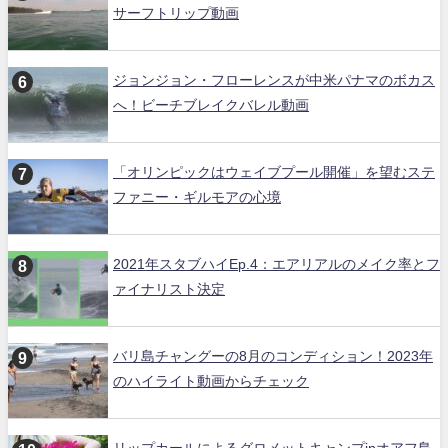
サーフトリップ動画
ジョンジョン・フローレンスが中米パナマのボカス
へ！ビーチブレイクバレル動画
「オリンピックはウェイブプール開催」を望むステ
ファニー・ギルモアの心境
2021年スタブハイEp.4：エアリアルのメイク率とフ
ァイナリスト決定
バリ島チャングーの8月のコンディション！2023年
のハイライト動画からチェック