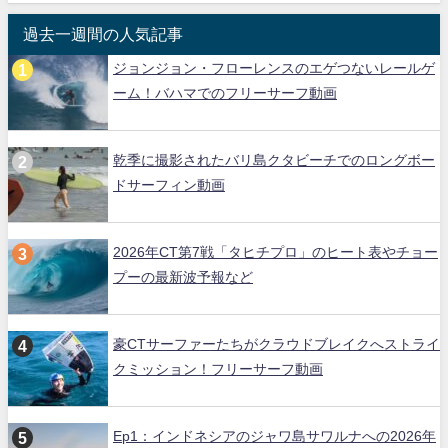
過去一週間の人気記事
ジョンジョン・フローレンスのエゲつないレールゲ
ーム！バハマでのフリーサーフ動画
乾季に撮影されたバリ島クタビーチでのロングボー
ドサーフィン動画
2026年CT第7戦「タヒチプロ」のヒート表やチョー
プーの最新波予報など
豪CTサーファーたちがクラウドブレイクへストライ
クミッション！フリーサーフ動画
Ep1：インドネシアのジャワ島サワルナへの2026年