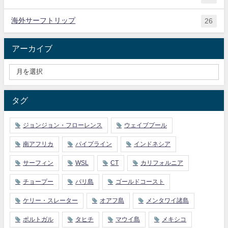
海外サーフトリップ
26
アーカイブ
タグ
ジョンジョン・フローレンス
ウェイブプール
南アフリカ
パイプライン
インドネシア
サーフィン
WSL
CT
カリフォルニア
チョープー
バリ島
ゴールドコースト
ケリー・スレーター
オアフ島
メンタワイ諸島
ポルトガル
タヒチ
マウイ島
メキシコ