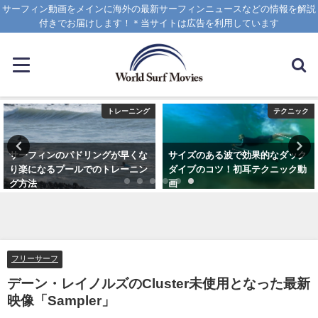
サーフィン動画をメインに海外の最新サーフィンニュースなどの情報を解説
付きでお届けします！＊当サイトは広告を利用しています
トレーニング
テクニック
サーフィンのパドリングが早くな
サイズのある波で効果的なダック
り楽になるプールでのトレーニン
ダイブのコツ！初耳テクニック動
グ方法
画
2021年6月3日
2020年4月8日
フリーサーフ
デーン・レイノルズのCluster未使用となった最新
映像「Sampler」