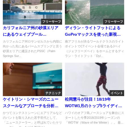
フリーサーフ
フリーサーフ
カリフォルニア州の砂漠エリア
ディラン・ライトフットによる
にあるウェイブプール
GoProマックスを使った新視点
「PSSC」！波の発生周期など
撮影動画
カリフォルニア州ロサンゼルスから内陸に
南アフリカが誇るワールドクラスのライト
向かった先にあるパームスプリングと言う
ポイントでCTイベント会場であるJベイ
砂漠エリアに建設されたPSSC（Palm
（ジェフリーズベイ）をホームとするディ
Springs Sur...
ラン・ライトフット「Dyl...
テクニック
イベント
ケイトリン・シマーズのニュー
松岡慧斗が注目！18/19年
スクールなアプローチを分析！
WOTW1月のトップ5ライディン
ガーの解説動画
グ動画が発表
かつてコンテストシーンにエアリアルなど
ハワイのオアフ島ノースショアを舞台にス
のパントを取り入れた若手世代として、
タートした今季2018/2019年シーズンの
「ニュースクーラー」と呼ばれていたケリ
「WOTW（Wave of the Winter）」。 最...