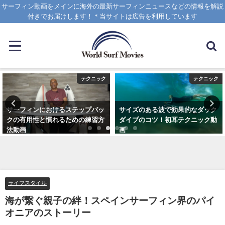
サーフィン動画をメインに海外の最新サーフィンニュースなどの情報を解説
付きでお届けします！＊当サイトは広告を利用しています
テクニック
テクニック
サーフィンにおけるステップバッ
サイズのある波で効果的なダック
クの有用性と慣れるための練習方
ダイブのコツ！初耳テクニック動
法動画
画
2020年10月20日
2020年4月8日
ライフスタイル
海が繋ぐ親子の絆！スペインサーフィン界のパイ
オニアのストーリー