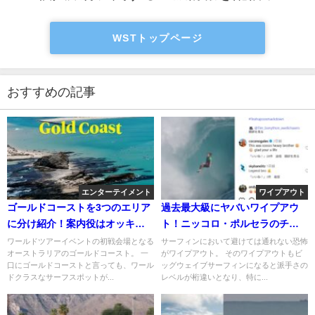
WSTトップページ
おすすめの記事
エンターテイメント
ワイプアウト
ゴールドコーストを3つのエリア
過去最大級にヤバいワイプアウ
に分け紹介！案内役はオッキー
ト！ニッコロ・ポルセラのチョ
などローカルプロ
ープー動画
ワールドツアーイベントの初戦会場となる
サーフィンにおいて避けては通れない恐怖
オーストラリアのゴールドコースト。 一
がワイプアウト。 そのワイプアウトもビ
口にゴールドコーストと言っても、ワール
ッグウェイブサーフィンになると派手さの
ドクラスなサーフスポットが...
レベルが桁違いとなり、特に...