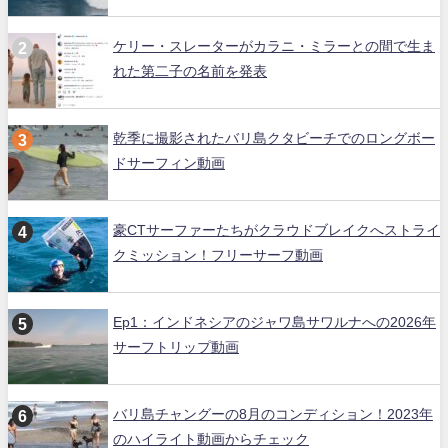
ケリー・スレーターがカラニ・ミラーとの間で生ま
れた第二子の名前を発表
乾季に撮影されたバリ島クタビーチでのロングボー
ドサーフィン動画
豪CTサーファーたちがクラウドブレイクへストライ
クミッション！フリーサーフ動画
Ep1：インドネシアのジャワ島サワルナへの2026年
サーフトリップ動画
バリ島チャングーの8月のコンディション！2023年
のハイライト動画からチェック