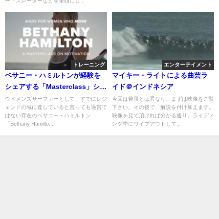
ー・スレーターなどを筆頭にし...
トレーニング
エンターテイメント
ベサニー・ハミルトンが経験を
マイキー・ライトによる曲芸ラ
シェアする「Masterclass」シリ
イド＠インドネシア
ーズスタート
ウイメンズサーファーとして、すでにレジ
今回は普段とは異なり、まずは映像をご覧
ェンドの域に達していると言っても過言で
下さい。その後で、解説を付け加えます。
はない存在のベサニー・ハミルトン
映像を見て頂ければ分かる通り、ライディ
「Bethany Hamilto...
ング中にワイプアウトして...