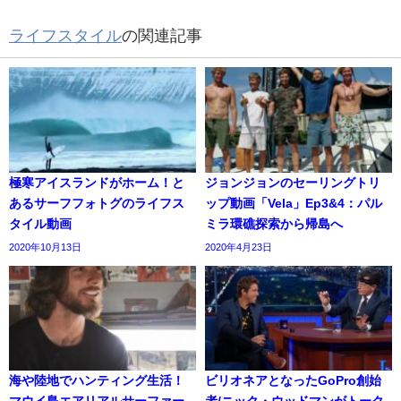
ライフスタイル
の関連記事
極寒アイスランドがホーム！と
ジョンジョンのセーリングトリ
あるサーフフォトグのライフス
ップ動画「Vela」Ep3&4：パル
タイル動画
ミラ環礁探索から帰島へ
2020年10月13日
2020年4月23日
海や陸地でハンティング生活！
ビリオネアとなったGoPro創始