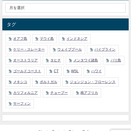
タグ
オアフ島
マウイ島
インドネシア
ケリー・スレーター
ウェイブプール
パイプライン
オーストラリア
タヒチ
メンタワイ諸島
バリ島
ゴールドコースト
CT
WSL
ハワイ
メキシコ
ポルトガル
ジョンジョン・フローレンス
カリフォルニア
チョープー
南アフリカ
サーフィン