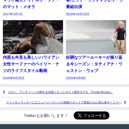
マウイ島エアリアルサーファー
者/ニック・ウッドマンがトーク
のマット・メオラ
番組出演
2017年3月7日
2015年10月22日
内面も外見も美しいハワイアン
好調なツアールーキーが振り返
女性サーファーのベイリー・ナ
る今シーズン：タティアナ・ウ
ジのライフスタイル動画
ェストン・ウェブ
2016年8月25日
2015年9月9日
コロヘ・アンディーノの頼れる武器となったロスト新作モデル「Pocket Rocket」
ファッキンラッキーにもニュージーランドの危険スポットで救助された初心者サーファー
Twitterもお願いします！