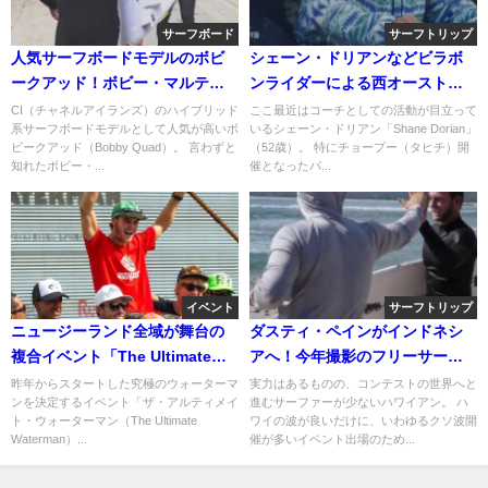
サーフボード
サーフトリップ
人気サーフボードモデルのボビ
シェーン・ドリアンなどビラボ
ークアッド！ボビー・マルティ
ンライダーによる西オーストラ
ネス本人ライド動画
リアトリップ動画
CI（チャネルアイランズ）のハイブリッド
ここ最近はコーチとしての活動が目立って
系サーフボードモデルとして人気が高いボ
いるシェーン・ドリアン「Shane Dorian」
ビークアッド（Bobby Quad）。 言わずと
（52歳）。 特にチョープー（タヒチ）開
知れたボビー・...
催となったパ...
イベント
サーフトリップ
ニュージーランド全域が舞台の
ダスティ・ペインがインドネシ
複合イベント「The Ultimate
アへ！今年撮影のフリーサーフ
Waterman」＠2016
ィン動画
昨年からスタートした究極のウォーターマ
実力はあるものの、コンテストの世界へと
ンを決定するイベント「ザ・アルティメイ
進むサーファーが少ないハワイアン。 ハ
ト・ウォーターマン（The Ultimate
ワイの波が良いだけに、いわゆるクソ波開
Waterman）...
催が多いイベント出場のため...