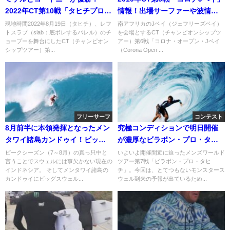
2022年CT第10戦「タヒチプロ」
情報！出場サーファーや波情報
最終日
など
現地時間2022年8月19日（タヒチ）、レフ
南アフリカのJベイ（ジェフリーズベイ）
トスラブ（slab：底ボレするバレル）のチ
を会場とするCT（チャンピオンシップツ
ョープーを舞台にしたCT（チャンピオン
アー）第6戦「コロナ・オープン・Jベイ
シップツアー）第...
（Corona Open ...
フリーサーフ
コンテスト
8月前半に本領発揮となったメン
究極コンディションで明日開催
タワイ諸島カンドゥイ！ビッグ
が濃厚なビラボン・プロ・タヒ
バレルサーフィン動画
チ
ピークシーズン（7～8月）の真っ只中と
いよいよ開催間近に迫ったメンズワールド
言うことでスウェルには事欠かない現在の
ツアー第7戦「ビラボン・プロ・タヒ
インドネシア。 そしてメンタワイ諸島の
チ」。今回は、とてつもないモンスタース
カンドゥイにビッグスウェル...
ウェル到来の予報が出ているため...