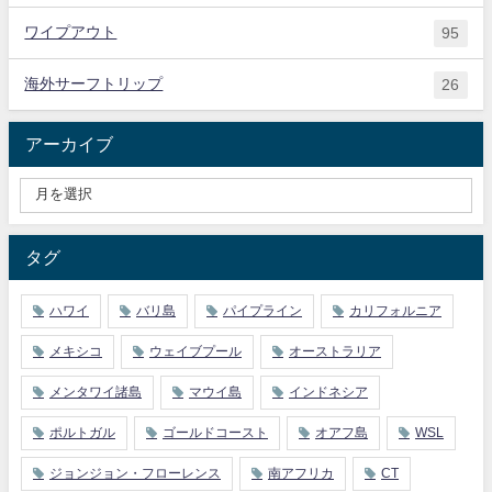
ワイプアウト
95
海外サーフトリップ
26
アーカイブ
タグ
ハワイ
バリ島
パイプライン
カリフォルニア
メキシコ
ウェイブプール
オーストラリア
メンタワイ諸島
マウイ島
インドネシア
ポルトガル
ゴールドコースト
オアフ島
WSL
ジョンジョン・フローレンス
南アフリカ
CT