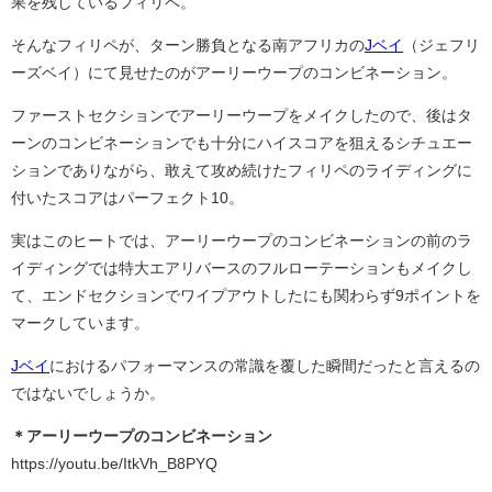
果を残しているフィリペ。
そんなフィリペが、ターン勝負となる南アフリカの
Jベイ
（ジェフリ
ーズベイ）にて見せたのがアーリーウープのコンビネーション。
ファーストセクションでアーリーウープをメイクしたので、後はタ
ーンのコンビネーションでも十分にハイスコアを狙えるシチュエー
ションでありながら、敢えて攻め続けたフィリペのライディングに
付いたスコアはパーフェクト10。
実はこのヒートでは、アーリーウープのコンビネーションの前のラ
イディングでは特大エアリバースのフルローテーションもメイクし
て、エンドセクションでワイプアウトしたにも関わらず9ポイントを
マークしています。
Jベイ
におけるパフォーマンスの常識を覆した瞬間だったと言えるの
ではないでしょうか。
＊アーリーウープのコンビネーション
https://youtu.be/ItkVh_B8PYQ