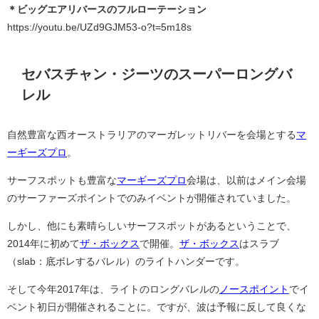
＊ビッグエアリバースのフルローテーション
https://youtu.be/UZd9GJM53-o?t=5m18s
セバスチャン・ジーツのスーパーロングバ
レル
自然豊富な西オーストラリアのマーガレットリバーを会場とする
マ
ーギーズプロ
。
サーフスポットも豊富な
マーギーズプロ
会場は、以前はメイン会場
のサーファーズポイントでのみイベントが開催されていました。
しかし、他にも素晴らしいサーフスポットがあるということで、
2014年に初めて
ザ・ボックス
で開催。
ザ・ボックス
はスラブ
（slab：底ボレするバレル）のライトハンダーです。
そして今年2017年は、ライトのロングバレルの
ノースポイント
でイ
ベント初日が開催されることに。ですが、波は予報に反して良くな