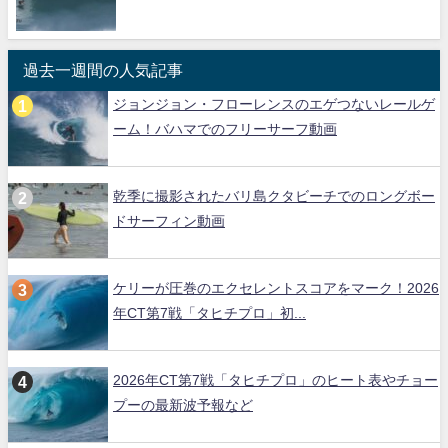
過去一週間の人気記事
ジョンジョン・フローレンスのエゲつないレールゲ
ーム！バハマでのフリーサーフ動画
乾季に撮影されたバリ島クタビーチでのロングボー
ドサーフィン動画
ケリーが圧巻のエクセレントスコアをマーク！2026
年CT第7戦「タヒチプロ」初...
2026年CT第7戦「タヒチプロ」のヒート表やチョー
プーの最新波予報など