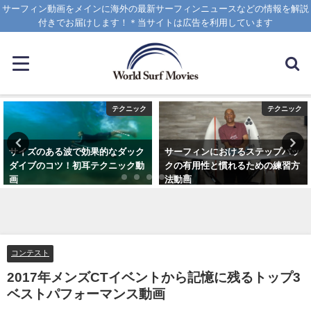
サーフィン動画をメインに海外の最新サーフィンニュースなどの情報を解説
付きでお届けします！＊当サイトは広告を利用しています
テクニック
テクニック
サイズのある波で効果的なダック
サーフィンにおけるステップバッ
ダイブのコツ！初耳テクニック動
クの有用性と慣れるための練習方
画
法動画
2020年4月8日
2020年10月20日
コンテスト
2017年メンズCTイベントから記憶に残るトップ3
ベストパフォーマンス動画