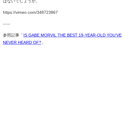
はないでしょうか。
https://vimeo.com/348723867
-----
参照記事「
IS GABE MORVIL THE BEST 19-YEAR-OLD YOU’VE
NEVER HEARD OF?
」