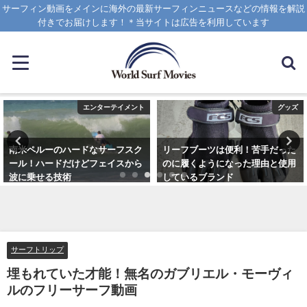
サーフィン動画をメインに海外の最新サーフィンニュースなどの情報を解説
付きでお届けします！＊当サイトは広告を利用しています
エンターテイメント
グッズ
南米ペルーのハードなサーフスク
リーフブーツは便利！苦手だった
ール！ハードだけどフェイスから
のに履くようになった理由と使用
波に乗せる技術
しているブランド
2025年1月25日
2023年3月5日
サーフトリップ
埋もれていた才能！無名のガブリエル・モーヴィ
ルのフリーサーフ動画