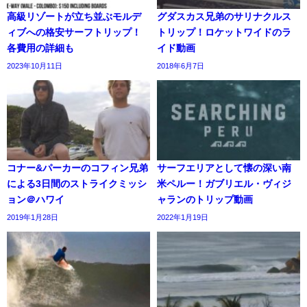
高級リゾートが立ち並ぶモルデ
グダスカス兄弟のサリナクルス
ィブへの格安サーフトリップ！
トリップ！ロケットワイドのラ
各費用の詳細も
イド動画
2023年10月11日
2018年6月7日
コナー&パーカーのコフィン兄弟
サーフエリアとして懐の深い南
による3日間のストライクミッシ
米ペルー！ガブリエル・ヴィジ
ョン＠ハワイ
ャランのトリップ動画
2019年1月28日
2022年1月19日