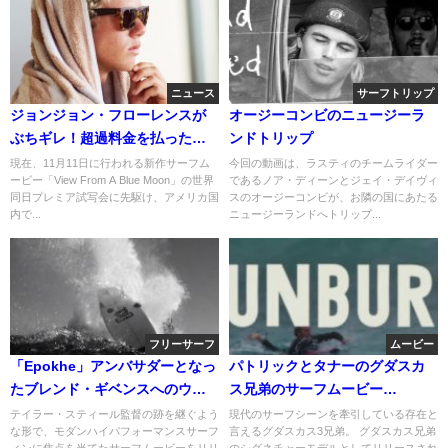
ニュース
サーフトリップ
ジョンジョン・フローレンスが
オージーコンビのニュージーラ
ぶちギレ！超過料金を払ったボ
ンドトリップ
ードケースがボコボコに
現在、11月11日に行われる新作サーフム
今回の動画は、ラスティのチームライダー
ービー「View From A Blue Moon」の世界
であるノア・ディーンとジェイ・デイヴィ
同日プレミア試写会に先駆け、アメリカ国
スのオージーコンビが、お隣の国にあたる
内で...
ニュージーランドへトリップ...
フリーサーフ
ムービー
「Epokhe」アンバサダーとなっ
パトリックとタナーのグダスカ
たブレンド・ギベンスへのウェ
ス兄弟のサーフムービー
ルカム動画
「Sunburn」
テイラー・スティール監督の跡を継ぐよう
現代のサーフシーンを牽引している存在と
な形で、モダンハイパフォーマンスサーフ
言えるグダスカス3兄弟。 グダスカス兄弟