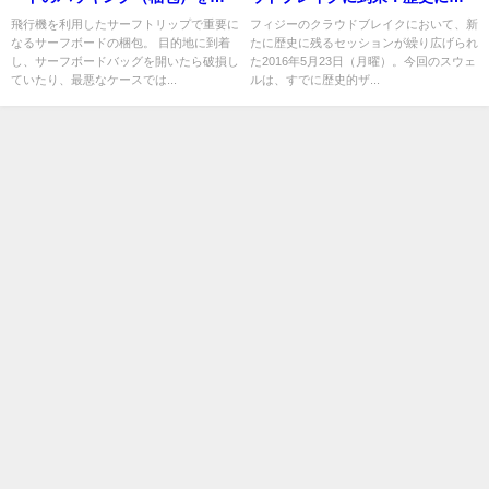
単に！緩衝材の使い方
るザ・デイ＠2016/5/23
飛行機を利用したサーフトリップで重要に
フィジーのクラウドブレイクにおいて、新
なるサーフボードの梱包。 目的地に到着
たに歴史に残るセッションが繰り広げられ
し、サーフボードバッグを開いたら破損し
た2016年5月23日（月曜）。今回のスウェ
ていたり、最悪なケースでは...
ルは、すでに歴史的ザ...