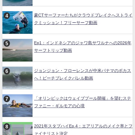
豪CTサーファーたちがクラウドブレイクへストライ
クミッション！フリーサーフ動画
Ep1：インドネシアのジャワ島サワルナへの2026年
サーフトリップ動画
ジョンジョン・フローレンスが中米パナマのボカス
へ！ビーチブレイクバレル動画
「オリンピックはウェイブプール開催」を望むステ
ファニー・ギルモアの心境
2021年スタブハイEp.4：エアリアルのメイク率とフ
ァイナリスト決定