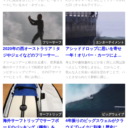
ィンに焦点を当てたサーフムービーをリリ
のシグネチャーモデルとしてリリースされ
ースしているカイ・ネヴィル...
たCI（チャネルアイラン...
フリーサーフ
エンターテイメント
2020年の西オーストラリア！タ
アシッドドロップに思いを寄せ
ジやジェイなどのフリーサーフ
一年！オリバー・カーツによる
ィン動画
念願のメイク動画
ドリームツアーと称される通り、世界最高
考え方や趣味趣向などが全く同じ人間は誰
峰のサーフスポットで転戦するCT（チャ
一人として存在しません。 だからこそ、
ンピオンシップツアー）。 そのCTサーフ
色んな人と出会い会話を交わすことで、ハ
ァーにとって、特にお気に...
ッとさせられたり新鮮に感じ...
サーフトリップ
ビッグウェイブ
海外サーフトリップでサーフボ
4年振りのビッグスウェルがクラ
ードのパッキング（梱包）を簡
ウドブレイクに到来！歴史に残