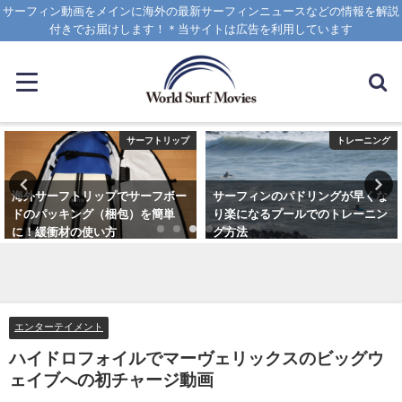
サーフィン動画をメインに海外の最新サーフィンニュースなどの情報を解説
付きでお届けします！＊当サイトは広告を利用しています
サーフトリップ
トレーニング
海外サーフトリップでサーフボー
サーフィンのパドリングが早くな
ドのパッキング（梱包）を簡単
り楽になるプールでのトレーニン
に！緩衝材の使い方
グ方法
2025年4月12日
2021年6月3日
エンターテイメント
ハイドロフォイルでマーヴェリックスのビッグウ
ェイブへの初チャージ動画