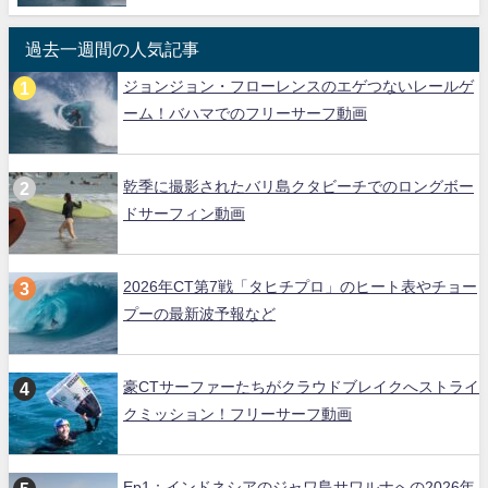
過去一週間の人気記事
ジョンジョン・フローレンスのエゲつないレールゲ
ーム！バハマでのフリーサーフ動画
乾季に撮影されたバリ島クタビーチでのロングボー
ドサーフィン動画
2026年CT第7戦「タヒチプロ」のヒート表やチョー
プーの最新波予報など
豪CTサーファーたちがクラウドブレイクへストライ
クミッション！フリーサーフ動画
Ep1：インドネシアのジャワ島サワルナへの2026年