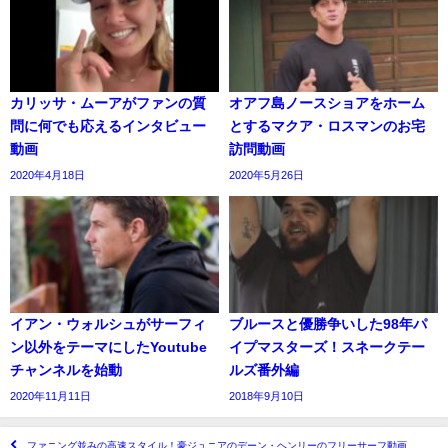
カリッサ・ムーアがファンの質
オアフ島ノースショアをホーム
問に何でも応えるインタビュー
とするマクア・ロスマンのお宅
動画
訪問動画
2020年4月18日
2020年5月26日
イアン・ウォルシュがサーフィ
ブルースと優勝争いした98年パ
ン以外をテーマにしたYoutube
イプマスターズ！スネークテー
チャンネルを始動
ルズ番外編
2020年11月11日
2018年9月10日
ファニング並みの高速スタイル！豪ジュニアのデーン・ヘンリーのフリーサーフ動画