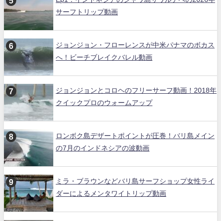
サーフトリップ動画
ジョンジョン・フローレンスが中米パナマのボカス
へ！ビーチブレイクバレル動画
ジョンジョンとコロヘのフリーサーフ動画！2018年
クイックプロのウォームアップ
ロンボク島デザートポイントが圧巻！バリ島メイン
の7月のインドネシアの波動画
ミラ・ブラウンなどバリ島サーフショップ女性ライ
ダーによるメンタワイトリップ動画