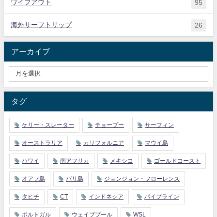
ワイプアウト
95
海外サーフトリップ
26
アーカイブ
タグ
ケリー・スレーター
チョープー
サーフィン
オーストラリア
カリフォルニア
マウイ島
ハワイ
南アフリカ
メキシコ
ゴールドコースト
オアフ島
バリ島
ジョンジョン・フローレンス
タヒチ
CT
インドネシア
パイプライン
ポルトガル
ウェイブプール
WSL