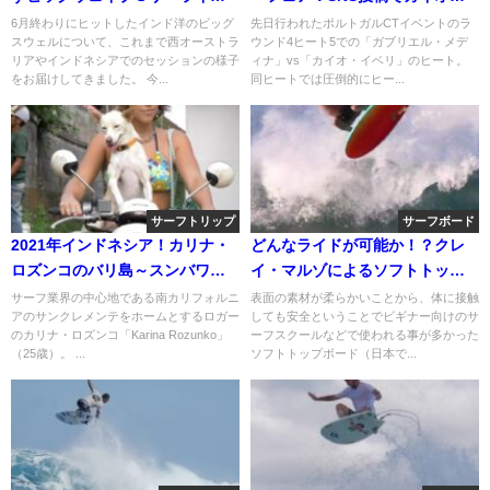
（西オーストラリア）
誹謗中傷が
6月終わりにヒットしたインド洋のビッグ
先日行われたポルトガルCTイベントのラ
スウェルについて、これまで西オーストラ
ウンド4ヒート5での「ガブリエル・メデ
リアやインドネシアでのセッションの様子
ィナ」vs「カイオ・イベリ」のヒート。
をお届けしてきました。 今...
同ヒートでは圧倒的にヒー...
サーフトリップ
サーフボード
2021年インドネシア！カリナ・
どんなライドが可能か！？クレ
ロズンコのバリ島～スンバワ島
イ・マルゾによるソフトトップ
ロードトリップ
でのフリーサーフ動画
サーフ業界の中心地である南カリフォルニ
表面の素材が柔らかいことから、体に接触
アのサンクレメンテをホームとするロガー
しても安全ということでビギナー向けのサ
のカリナ・ロズンコ「Karina Rozunko」
ーフスクールなどで使われる事が多かった
（25歳）。 ...
ソフトトップボード（日本で...