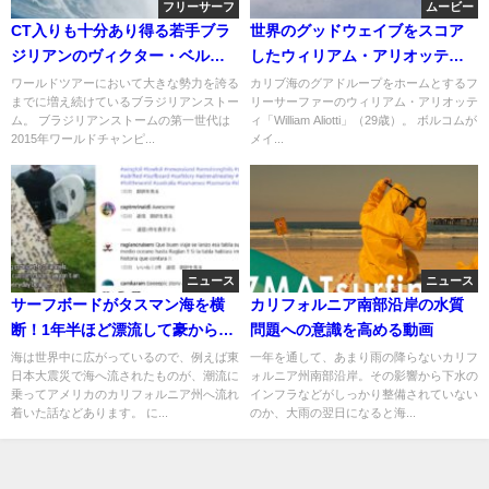
フリーサーフ
ムービー
CT入りも十分あり得る若手ブラ
世界のグッドウェイブをスコア
ジリアンのヴィクター・ベルナ
したウィリアム・アリオッティ
ルド！フリーサーフ動画＠ハワ
主演作「JUST LIKE HEAVEN」
ワールドツアーにおいて大きな勢力を誇る
カリブ海のグアドループをホームとするフ
までに増え続けているブラジリアンストー
リーサーファーのウィリアム・アリオッテ
イ
ム。 ブラジリアンストームの第一世代は
ィ「William Aliotti」（29歳）。 ボルコムが
2015年ワールドチャンピ...
メイ...
ニュース
ニュース
サーフボードがタスマン海を横
カリフォルニア南部沿岸の水質
断！1年半ほど漂流して豪からニ
問題への意識を高める動画
ュージーへ
海は世界中に広がっているので、例えば東
一年を通して、あまり雨の降らないカリフ
日本大震災で海へ流されたものが、潮流に
ォルニア州南部沿岸。その影響から下水の
乗ってアメリカのカリフォルニア州へ流れ
インフラなどがしっかり整備されていない
着いた話などあります。 に...
のか、大雨の翌日になると海...