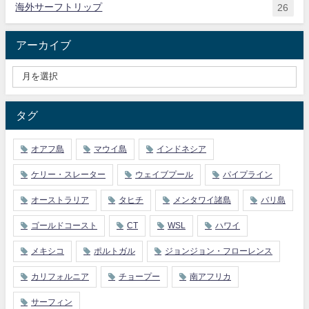
海外サーフトリップ
26
アーカイブ
タグ
オアフ島
マウイ島
インドネシア
ケリー・スレーター
ウェイブプール
パイプライン
オーストラリア
タヒチ
メンタワイ諸島
バリ島
ゴールドコースト
CT
WSL
ハワイ
メキシコ
ポルトガル
ジョンジョン・フローレンス
カリフォルニア
チョープー
南アフリカ
サーフィン