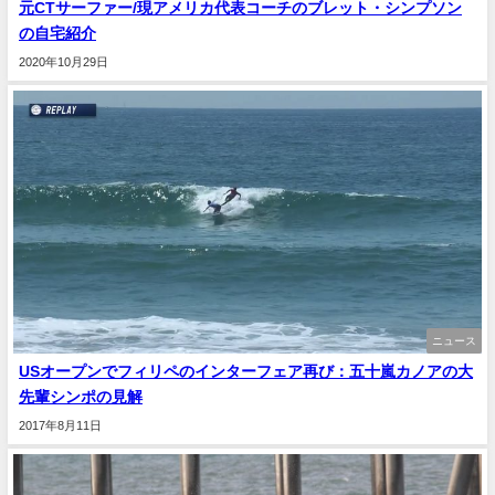
元CTサーファー/現アメリカ代表コーチのブレット・シンプソン
の自宅紹介
2020年10月29日
ニュース
USオープンでフィリペのインターフェア再び：五十嵐カノアの大
先輩シンポの見解
2017年8月11日