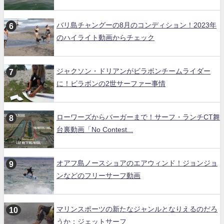
バリ島チャングーの8月のコンディション！2023年
のハイライト動画からチェック
ジャクソン・ドリアンがビラボンチームライダー
に！ビラボンの2世サーファー事情
ローワーズからバーガーまで！サーフ・ランチCT舞
台裏動画「No Contest...
オアフ島ノースショアのエアウィンド！ジョンジョ
ンなどのフリーサーフ動画
マリンスポーツの新たなジャンルとなりえるのだろ
うか：ジェットサーフ