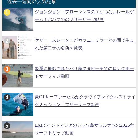
過去一週間の人気記事
ジョンジョン・フローレンスのエゲつないレールゲ
ーム！バハマでのフリーサーフ動画
ケリー・スレーターがカラニ・ミラーとの間で生ま
れた第二子の名前を発表
乾季に撮影されたバリ島クタビーチでのロングボー
ドサーフィン動画
豪CTサーファーたちがクラウドブレイクへストライ
クミッション！フリーサーフ動画
Ep1：インドネシアのジャワ島サワルナへの2026年
サーフトリップ動画