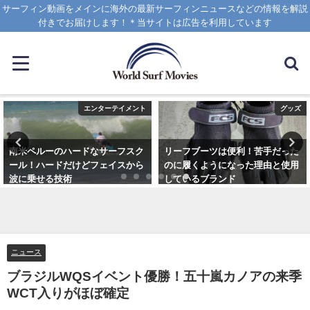
サーフィン動画をメインに海外の最新サーフィンニュースなどの情報を解説
付きでお届けします！＊当サイトは広告を利用しています
エンターテイメント
グッズ
南米ペルーのハードなサーフスク
リーフブーツは便利！苦手だった
ール！ハードだけどフェイスから
のに履くようになった理由と使用
波に乗せる技術
しているブランド
2025年1月25日
2023年3月5日
ニュース
ブラジルWQSイベント優勝！五十嵐カノアの来季
WCT入りがほぼ確定