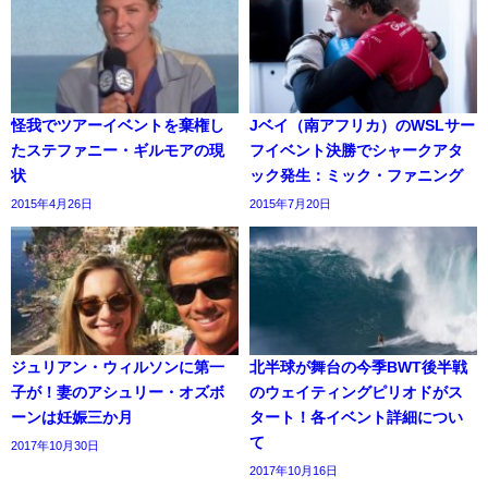
怪我でツアーイベントを棄権し
Jベイ（南アフリカ）のWSLサー
たステファニー・ギルモアの現
フイベント決勝でシャークアタ
状
ック発生：ミック・ファニング
2015年4月26日
2015年7月20日
ジュリアン・ウィルソンに第一
北半球が舞台の今季BWT後半戦
子が！妻のアシュリー・オズボ
のウェイティングピリオドがス
ーンは妊娠三か月
タート！各イベント詳細につい
て
2017年10月30日
2017年10月16日