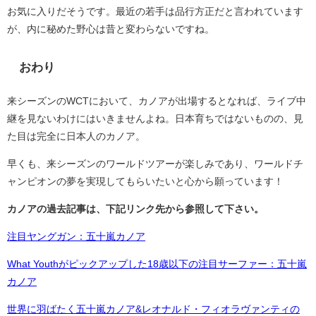
お気に入りだそうです。最近の若手は品行方正だと言われています
が、内に秘めた野心は昔と変わらないですね。
おわり
来シーズンのWCTにおいて、カノアが出場するとなれば、ライブ中
継を見ないわけにはいきませんよね。日本育ちではないものの、見
た目は完全に日本人のカノア。
早くも、来シーズンのワールドツアーが楽しみであり、ワールドチ
ャンピオンの夢を実現してもらいたいと心から願っています！
カノアの過去記事は、下記リンク先から参照して下さい。
注目ヤングガン：五十嵐カノア
What Youthがピックアップした18歳以下の注目サーファー：五十嵐
カノア
世界に羽ばたく五十嵐カノア&レオナルド・フィオラヴァンティの