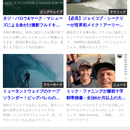
ビッグウェイブ
テクニック
タジ・バロウ&マーク・マシュー
【必見】ジェイコブ・シークリ
ズによる命がけ撮影フルドキュ
ーが世界初メイク！アーリーウ
メント
ープビッグスピン動画
今回の動画は、以前に紹介した記事の全プ
最近目にする事が多いブラジルに誕生した
ロセスを映し出したドキュメント映像とな
ウェイブプールのサンパウロサーフクラ
ります。該当記事を読んでいない方は、是
ブ。 AWM社の造波装置「パーフェクトス
非とも下記リンク先の以前の...
ウェル」搭載のウェイブプー...
フリーサーフ
ニュース
ミュータントウェイブのケープ
ミック・ファニングが膝前十字
ソランダー！ビッグバレルのス
靱帯損傷：全治6か月以上の大怪
ローモーション動画
我
意外とメジャーではないものの、恐ろしい
昨シーズンでワールドツアーを引退した
波の宝庫と言えるオーストラリアの
3×ワールドチャンピオンのミック・ファ
NSW（ニューサウスウェールズ）州。 サ
ニング「Mick Fanning」（38歳）。 フリ
ウスコーストなんかはスラブ（s...
ーサーファーと...