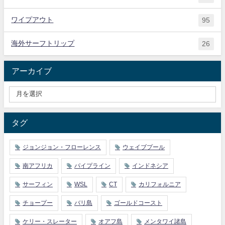
ワイプアウト
95
海外サーフトリップ
26
アーカイブ
タグ
ジョンジョン・フローレンス
ウェイブプール
南アフリカ
パイプライン
インドネシア
サーフィン
WSL
CT
カリフォルニア
チョープー
バリ島
ゴールドコースト
ケリー・スレーター
オアフ島
メンタワイ諸島