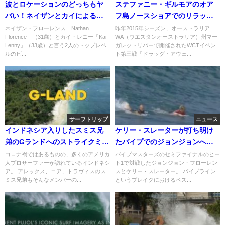
波とロケーションのどっちもヤ
ステファニー・ギルモアのオア
バい！ネイザンとカイによるス
フ島ノースショアでのリラック
ラブチャージ動画
スサーフ動画@2015
ネイザン・フローレンス「Nathan
昨年2015年シーズン、オーストラリア
Florence」（31歳）とカイ・レニー「Kai
WA（ウエスタンオーストラリア）州マー
Lenny」（33歳）と言う2人のトップレベ
ガレットリバーで開催されたWCTイベン
ルのビ...
ト第三戦「ドラッグ・アウェ...
サーフトリップ
ニュース
インドネシア入りしたスミス兄
ケリー・スレーターが打ち明け
弟のGランドへのストライクミッ
たパイプでのジョンジョンへの
ション動画
前乗りの理由
コロナ禍ではあるものの、多くのアメリカ
パイプマスターズのセミファイナルのヒー
人プロサーファーが訪れているインドネシ
ト1で対戦したジョンジョン・フローレン
ア。 アレックス、コア、トラヴィスのス
スとケリー・スレーター。 パイプライン
ミス兄弟もそんなメンバーの...
というブレイクにおけるベス...