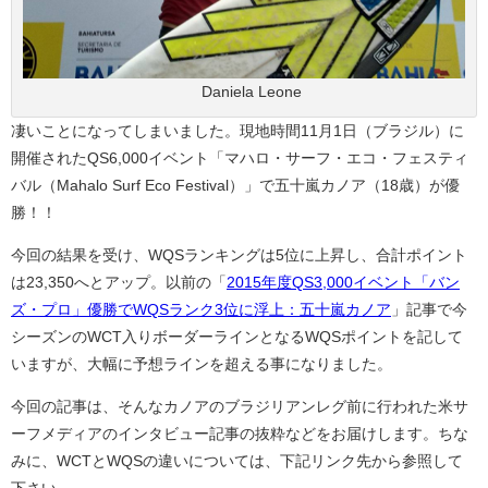
©Daniela Leone
凄いことになってしまいました。現地時間11月1日（ブラジル）に
開催されたQS6,000イベント「マハロ・サーフ・エコ・フェスティ
バル（Mahalo Surf Eco Festival）」で五十嵐カノア（18歳）が優
勝！！
今回の結果を受け、WQSランキングは5位に上昇し、合計ポイント
は23,350へとアップ。以前の「
2015年度QS3,000イベント「バン
ズ・プロ」優勝でWQSランク3位に浮上：五十嵐カノア
」記事で今
シーズンのWCT入りボーダーラインとなるWQSポイントを記して
いますが、大幅に予想ラインを超える事になりました。
今回の記事は、そんなカノアのブラジリアンレグ前に行われた米サ
ーフメディアのインタビュー記事の抜粋などをお届けします。ちな
みに、WCTとWQSの違いについては、下記リンク先から参照して