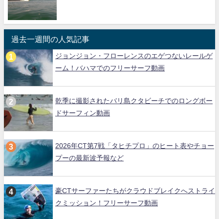
過去一週間の人気記事
ジョンジョン・フローレンスのエゲつないレールゲ
ーム！バハマでのフリーサーフ動画
乾季に撮影されたバリ島クタビーチでのロングボー
ドサーフィン動画
2026年CT第7戦「タヒチプロ」のヒート表やチョー
プーの最新波予報など
豪CTサーファーたちがクラウドブレイクへストライ
クミッション！フリーサーフ動画