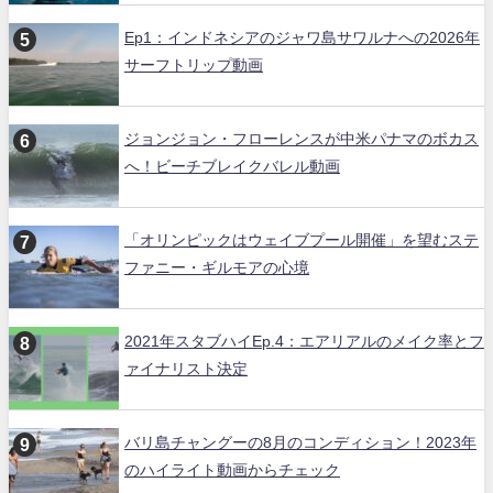
Ep1：インドネシアのジャワ島サワルナへの2026年
サーフトリップ動画
ジョンジョン・フローレンスが中米パナマのボカス
へ！ビーチブレイクバレル動画
「オリンピックはウェイブプール開催」を望むステ
ファニー・ギルモアの心境
2021年スタブハイEp.4：エアリアルのメイク率とフ
ァイナリスト決定
バリ島チャングーの8月のコンディション！2023年
のハイライト動画からチェック