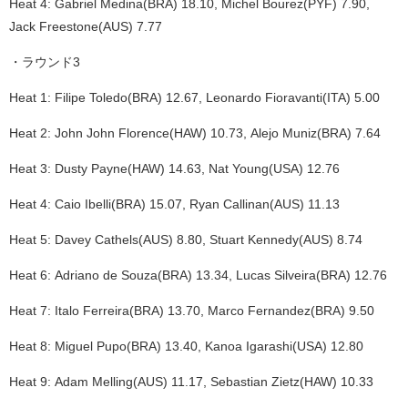
Heat 4: Gabriel Medina(BRA) 18.10, Michel Bourez(PYF) 7.90,
Jack Freestone(AUS) 7.77
・ラウンド3
Heat 1: Filipe Toledo(BRA) 12.67, Leonardo Fioravanti(ITA) 5.00
Heat 2: John John Florence(HAW) 10.73, Alejo Muniz(BRA) 7.64
Heat 3: Dusty Payne(HAW) 14.63, Nat Young(USA) 12.76
Heat 4: Caio Ibelli(BRA) 15.07, Ryan Callinan(AUS) 11.13
Heat 5: Davey Cathels(AUS) 8.80, Stuart Kennedy(AUS) 8.74
Heat 6: Adriano de Souza(BRA) 13.34, Lucas Silveira(BRA) 12.76
Heat 7: Italo Ferreira(BRA) 13.70, Marco Fernandez(BRA) 9.50
Heat 8: Miguel Pupo(BRA) 13.40, Kanoa Igarashi(USA) 12.80
Heat 9: Adam Melling(AUS) 11.17, Sebastian Zietz(HAW) 10.33