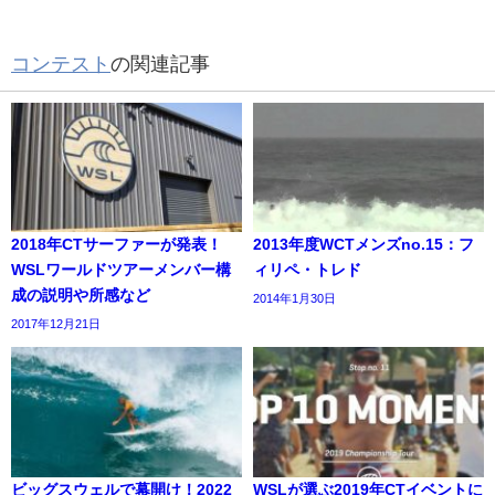
コンテスト
の関連記事
2018年CTサーファーが発表！
2013年度WCTメンズno.15：フ
WSLワールドツアーメンバー構
ィリペ・トレド
成の説明や所感など
2014年1月30日
2017年12月21日
ビッグスウェルで幕開け！2022
WSLが選ぶ2019年CTイベントに