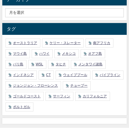
タグ
オーストラリア
ケリー・スレーター
南アフリカ
マウイ島
ハワイ
メキシコ
オアフ島
バリ島
WSL
タヒチ
メンタワイ諸島
インドネシア
CT
ウェイブプール
パイプライン
ジョンジョン・フローレンス
チョープー
ゴールドコースト
サーフィン
カリフォルニア
ポルトガル