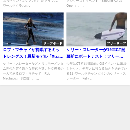
あったインドネシアのバリ島クラマス。
グシリーズ）イベント「Siheung Korea
ワールドクラスのレ...
Open」。 ...
サーフボード
フリーサーフ
ロブ・マチャドが提唱するミッ
ケリー・スレーターが19年CT開
ドレングス！最新モデル「Xtra
幕前にボードテスト！フリーサ
Cado」テスト動画
ーフ動画
ケリー・スレーターなどと共にモーメンタ
今年はCT初戦開幕前のQSイベントに出場
ム世代と言う新たな時代を築いた立役者の
したりと、例年とは異なる動きを見せてい
一人であるロブ・マチャド「Rob
る11×ワールドチャンピオンのケリー・ス
Machado」（52歳）。 ...
レーター「Kelly ...