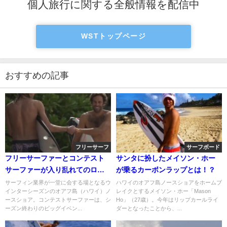
個人旅行に関する全般情報を配信中
WSTトップページ
おすすめの記事
フリーサーフ
サーフボード
フリーサーファーとコンテスト
サンタに扮したメイソン・ホー
サーファーが入り乱れてのロッ
が乗るカーボンラップとは！？
キーセッション動画＠2015
サーフィン業界が一堂に会する場となるウ
ハワイのオアフ島ノースショアをホームブ
インターシーズンのオアフ島（ハワイ）ノ
レイクとするメイソン・ホー「Mason
ースショア。コンテストサーファーは、シ
Ho」（27歳）。今年はリップカールライ
ーズン終わりのビッグイベン...
ダーとなったことから、...