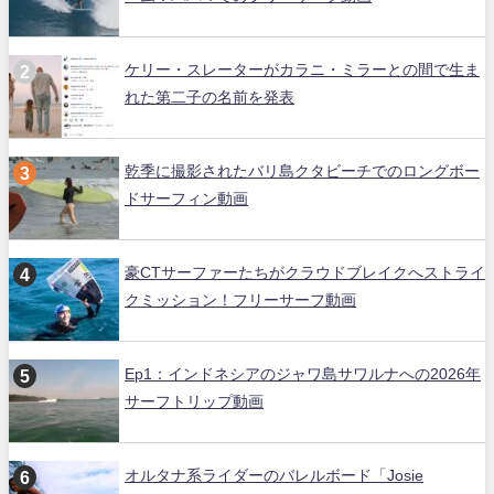
ケリー・スレーターがカラニ・ミラーとの間で生ま
れた第二子の名前を発表
乾季に撮影されたバリ島クタビーチでのロングボー
ドサーフィン動画
豪CTサーファーたちがクラウドブレイクへストライ
クミッション！フリーサーフ動画
Ep1：インドネシアのジャワ島サワルナへの2026年
サーフトリップ動画
オルタナ系ライダーのバレルボード「Josie