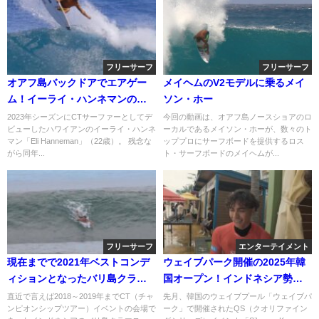
フリーサーフ
フリーサーフ
オアフ島バックドアでエアゲー
メイヘムのV2モデルに乗るメイ
ム！イーライ・ハンネマンのフ
ソン・ホー
リーサーフィン動画
2023年シーズンにCTサーファーとしてデ
今回の動画は、オアフ島ノースショアのロ
ビューしたハワイアンのイーライ・ハンネ
ーカルであるメイソン・ホーが、数々のト
マン「Eli Hanneman」（22歳）。 残念な
ッププロにサーフボードを提供するロス
がら同年...
ト・サーフボードのメイヘムが...
フリーサーフ
エンターテイメント
現在までで2021年ベストコンデ
ウェイブパーク開催の2025年韓
ィションとなったバリ島クラマ
国オープン！インドネシア勢の
スのフリーサーフ動画
舞台裏動画
直近で言えば2018～2019年までCT（チャ
先月、韓国のウェイブプール「ウェイブパ
ンピオンシップツアー）イベントの会場で
ーク」で開催されたQS（クオリファイン