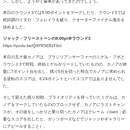
ン。しかし、ようやく歯車があってきたのでしょう。
本日のラウンド3では9.00ポイントをマークしたり、ラウンド5では
絶好調のイタロ・フェレイラを破り、クオーターファイナル進出を
決めました。
ジャック・フリーストーンの9.00pt＠ラウンド3
https://youtu.be/QAYRSEB1FbU
本日の五十嵐カノアは、ブラジリアンサーファーのミゲル・プポと
ラウンド3で対戦。終始ミゲルがリードしていたものの、カノアが終
盤に7ポイント台を出し、残り5分を切った時点でカノアに求められ
る逆転のスコアは、6.24ポイントとハイスコアではありませんでし
た。
そして迎えた残り30秒。プライオリティを持っていたミゲルは、カ
ノアをマークしていたもののブロックせず、カノアにラストチャン
スが。その波をしっかりと乗り切ったカノアはクレーム（claim：必
要なスコアを出したと、ガッツポーズなどでジャッジやギャラリー
にアピールすること）。