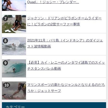
Quad」！ジョシー・プレンダー...
ジャクソン・ドリアンがビラボンチームライダー
に！ビラボンの2世サーファー事情
2021年11月：バリ島（インドネシア）のダイジェ
スト波情報動画
【必見】カイ・レニーのメンタワイ諸島でのスイッ
チスタンスバレル動画
マリンスポーツの新たなジャンルとなりえるのだろ
うか：ジェットサーフ
カテゴリー