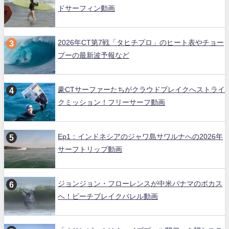
ドサーフィン動画
2026年CT第7戦「タヒチプロ」のヒート表やチョー
プーの最新波予報など
豪CTサーファーたちがクラウドブレイクへストライ
クミッション！フリーサーフ動画
Ep1：インドネシアのジャワ島サワルナへの2026年
サーフトリップ動画
ジョンジョン・フローレンスが中米パナマのボカス
へ！ビーチブレイクバレル動画