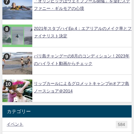
「オリンピックはウェイブプール開催」を望むステ
ファニー・ギルモアの心境
2021年スタブハイEp.4：エアリアルのメイク率とフ
ァイナリスト決定
バリ島チャングーの8月のコンディション！2023年
のハイライト動画からチェック
リップカールによるグロメットキャンプinオアフ島
ノースショア＠2014
カテゴリー
イベント
584