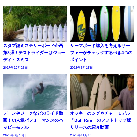
スタブ誌ミステリーボード企画
サーフボード購入を考えるサー
第3弾！テストライダーはジョー
ファーがチェックするべき4つの
ディ・スミス
ポイント
2017年10月26日
2016年6月25日
デーンやジークなどのライド動
オッキーのシグネチャーモデル
画！CI人気パフォーマンスのハ
「Bull Run」のソフトトップ版
ッピーモデル
リリースの紹介動画
2020年3月19日
2025年11月10日