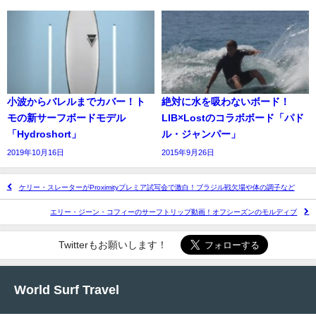
小波からバレルまでカバー！ト
絶対に水を吸わないボード！
モの新サーフボードモデル
LIB×Lostのコラボボード「パド
「Hydroshort」
ル・ジャンパー」
2019年10月16日
2015年9月26日
ケリー・スレーターがProximityプレミア試写会で激白！ブラジル戦欠場や体の調子など
エリー・ジーン・コフィーのサーフトリップ動画！オフシーズンのモルディブ
Twitterもお願いします！
World Surf Travel