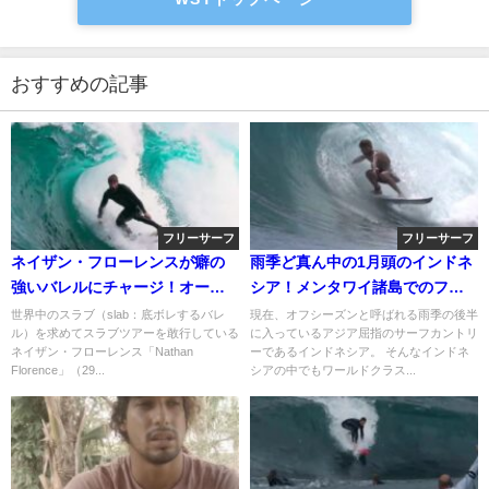
おすすめの記事
フリーサーフ
フリーサーフ
ネイザン・フローレンスが癖の
雨季ど真ん中の1月頭のインドネ
強いバレルにチャージ！オース
シア！メンタワイ諸島でのフリ
トラリアのスラブ動画
ーサーフ動画
世界中のスラブ（slab：底ボレするバレ
現在、オフシーズンと呼ばれる雨季の後半
ル）を求めてスラブツアーを敢行している
に入っているアジア屈指のサーフカントリ
ネイザン・フローレンス「Nathan
ーであるインドネシア。 そんなインドネ
Florence」（29...
シアの中でもワールドクラス...