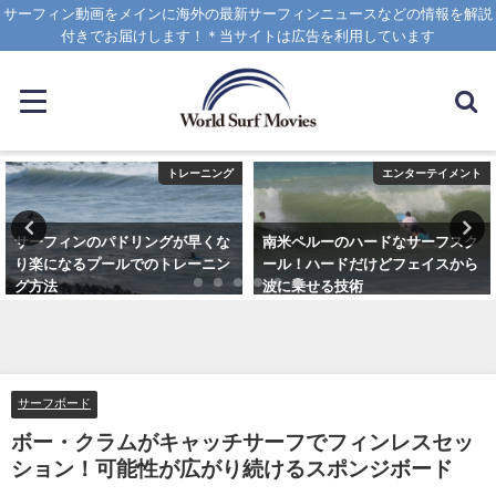
サーフィン動画をメインに海外の最新サーフィンニュースなどの情報を解説
付きでお届けします！＊当サイトは広告を利用しています
トレーニング
エンターテイメント
サーフィンのパドリングが早くな
南米ペルーのハードなサーフスク
り楽になるプールでのトレーニン
ール！ハードだけどフェイスから
グ方法
波に乗せる技術
2021年6月3日
2025年1月25日
サーフボード
ボー・クラムがキャッチサーフでフィンレスセッ
ション！可能性が広がり続けるスポンジボード