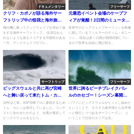
ドキュメンタリー
フリーサーフ
クリフ・カポノが語る海外サー
元最恐イベント会場のケープフ
フトリップ中の怪我と海外旅行
ィアが覚醒！2日間のミュータン
保険の必要性
トウェイブ動画
飛行機に乗ってグッドウェイブを求めて旅
世界中のビッグウェイブサーフィンを映像
をする海外サーフトリップ。 生涯忘れら
に残しているフィルマーのティム・ボニー
れないような波をスコアする可能性がある
ソン。 現在は多くの国が国境封鎖してい
一方、グッドウェイブがブレ...
るので世界を自由に飛び回る...
サーフトリップ
フリーサーフ
ビッグスウェルと共に再び宮崎
世界に誇るビーチブレイクバレ
へと舞い戻って来たトム・カレ
ルのホセゴー！シーズン幕開け
ン
セッション動画
20年ほど前、ASP宮崎プロに参戦するため
ハワイにビッグスウェルがヒットし始めた
トム・カレンは来日していました。コンテ
ということで、そろそろ南半球から北半球
ストに合わせたかのよう、台風が接近して
へと移行しつつあるサーフシーズン。 と
ビッグスウェルをもたら...
いうことで注目のエリアは北...