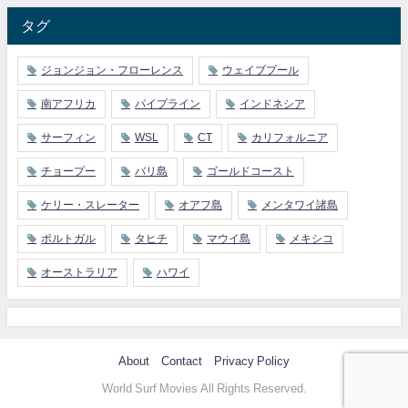
タグ
ジョンジョン・フローレンス
ウェイブプール
南アフリカ
パイプライン
インドネシア
サーフィン
WSL
CT
カリフォルニア
チョープー
バリ島
ゴールドコースト
ケリー・スレーター
オアフ島
メンタワイ諸島
ポルトガル
タヒチ
マウイ島
メキシコ
オーストラリア
ハワイ
About
Contact
Privacy Policy
World Surf Movies All Rights Reserved.