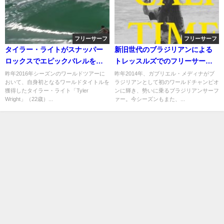
フリーサーフ
フリーサーフ
タイラー・ライトがスナッパー
新旧世代のブラジリアンによる
ロックスでエピックバレルをメ
トレッスルズでのフリーサーフ
イク＠2017/3/8
映像＠2015年
昨年2016年シーズンのワールドツアーに
昨年2014年、ガブリエル・メディナがブ
おいて、自身初となるワールドタイトルを
ラジリアンとして初のワールドチャンピオ
獲得したタイラー・ライト「Tyler
ンに輝き、勢いに乗るブラジリアンサーフ
Wright」（22歳）...
ァー。今シーズンもまた、...