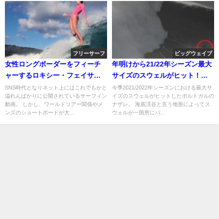
フリーサーフ
ビッグウェイブ
女性ロングボーダーをフィーチ
年明けから21/22年シーズン最大
ャーするロキシー・フェイサ
サイズのスウェルがヒット！ナ
ー！昨年ハイライト動画
ザレセッション動画
SNS時代となりネット上にはこれでもかと
今季2021/2022年シーズンにおける最大サ
溢れんばかりに公開されているサーフィン
イズのスウェルがヒットしたポルトガルの
動画。 しかし、ワールドツアー関係やメ
ナザレ。 海底渓谷と言う地形によってス
ンズのショートボードが大...
ウェルが一箇所にパ...