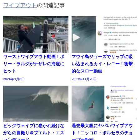
ワイプアウト
の関連記事
ワーストワイプアウト動画！ポ
マウイ島ジョーズでリップに吸
リー・ラルダがナザレの海底に
い込まれるカイ・レニー！衝撃
ヒット
的なスロー動画
2024年3月8日
2023年11月28日
ビッグウェイブに巻かれ続けな
過去最大級にヤバいワイプアウ
がらの自撮り＠プエルト・エス
ト！ニッコロ・ポルセラのチョ