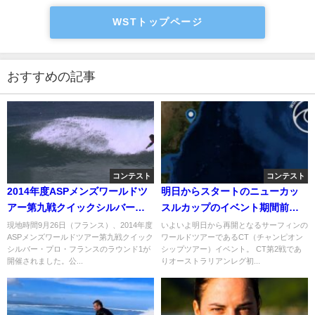
WSTトップページ
おすすめの記事
コンテスト
コンテスト
2014年度ASPメンズワールドツ
明日からスタートのニューカッ
アー第九戦クイックシルバー・
スルカップのイベント期間前半
プロ・フランス：初日ハイライ
の波予報
現地時間9月26日（フランス）、2014年度
いよいよ明日から再開となるサーフィンの
ASPメンズワールドツアー第九戦クイック
ワールドツアーであるCT（チャンピオン
ト
シルバー・プロ・フランスのラウンド1が
シップツアー）イベント。 CT第2戦であ
開催されました。公...
りオーストラリアンレグ初...