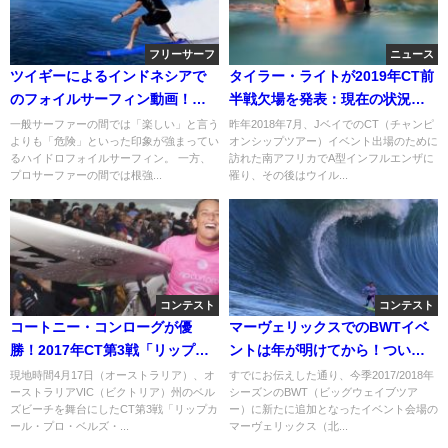
フリーサーフ
ニュース
ツイギーによるインドネシアで
タイラー・ライトが2019年CT前
のフォイルサーフィン動画！シ
半戦欠場を発表：現在の状況な
ョートとの対比も
ど
一般サーファーの間では「楽しい」と言う
昨年2018年7月、JベイでのCT（チャンピ
よりも「危険」といった印象が強まってい
オンシップツアー）イベント出場のために
るハイドロフォイルサーフィン。 一方、
訪れた南アフリカでA型インフルエンザに
プロサーファーの間では根強...
罹り、その後はウイル...
コンテスト
コンテスト
コートニー・コンローグが優
マーヴェリックスでのBWTイベ
勝！2017年CT第3戦「リップカ
ントは年が明けてから！ついに
ールプロベルズ」四日目
イベント情報が発表
現地時間4月17日（オーストラリア）、オ
すでにお伝えした通り、今季2017/2018年
ーストラリアVIC（ビクトリア）州のベル
シーズンのBWT（ビッグウェイブツア
ズビーチを舞台にしたCT第3戦「リップカ
ー）に新たに追加となったイベント会場の
ール・プロ・ベルズ・...
マーヴェリックス（北...