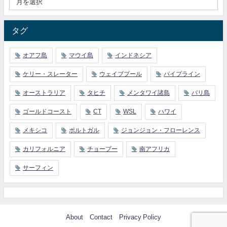
タグ
オアフ島
マウイ島
インドネシア
ケリー・スレーター
ウェイブプール
パイプライン
オーストラリア
タヒチ
メンタワイ諸島
バリ島
ゴールドコースト
CT
WSL
ハワイ
メキシコ
ポルトガル
ジョンジョン・フローレンス
カリフォルニア
チョープー
南アフリカ
サーフィン
About
Contact
Privacy Policy