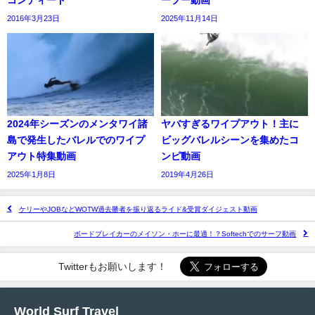
コンディード
ープー動画
2016年3月23日
2025年11月14日
2024年シーズンのメンタワイ諸
ヤバすぎるワイプアウト！主に
島で発生したバレルでのワイプ
ビッグバレルシーンを集めたコ
アウト特集動画
ンピ動画
2025年1月8日
2019年4月26日
ケリーやJOBなどWOTW過去勝者を振り返るライド&受賞ダイジェスト動画
ボードブレイカーのメイソン・ホーに最適！？Softechでのサーフ動画
Twitterもお願いします！
World Surf Travel