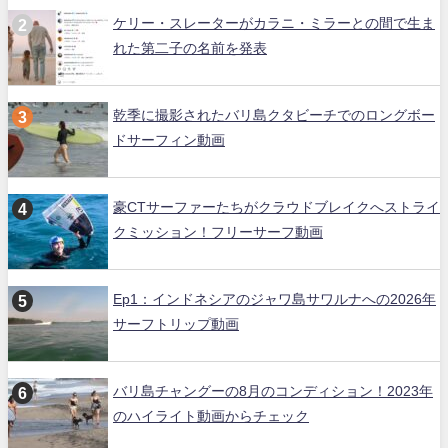
ケリー・スレーターがカラニ・ミラーとの間で生ま
れた第二子の名前を発表
乾季に撮影されたバリ島クタビーチでのロングボー
ドサーフィン動画
豪CTサーファーたちがクラウドブレイクへストライ
クミッション！フリーサーフ動画
Ep1：インドネシアのジャワ島サワルナへの2026年
サーフトリップ動画
バリ島チャングーの8月のコンディション！2023年
のハイライト動画からチェック