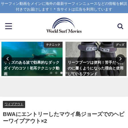
サーフィン動画をメインに海外の最新サーフィンニュースなどの情報を解説
付きでお届けします！＊当サイトは広告を利用しています
テクニック
グッズ
サイズのある波で効果的なダック
リーフブーツは便利！苦手だった
ダイブのコツ！初耳テクニック動
のに履くようになった理由と使用
画
しているブランド
2020年4月8日
2023年3月5日
ワイプアウト
BWAにエントリーしたマウイ島ジョーズでのヘビ
ーワイプアウト×2