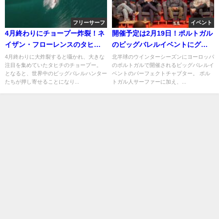
フリーサーフ
イベント
4月終わりにチョープー炸裂！ネ
開催予定は2月19日！ポルトガル
イザン・フローレンスのタヒチ
のビッグバレルイベントにグリ
へのスラブツアー動画
ーンアラート
4月終わりに大炸裂すると囁かれ、大きな
北半球のウインターシーズンにヨーロッパ
注目を集めていたタヒチのチョープー。
のポルトガルで開催されるビッグバレルイ
となると、世界中のビッグバレルハンター
ベントのパーフェクトチャプター。 ポル
たちが押し寄せることになり...
トガル人サーファーに加え、...