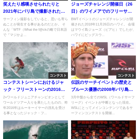
笑えたり感嘆させられたりと
ジョーズチャレンジ開催日（26
2021年にバリ島で撮影された衝
日）のワイメアでのフリーサー
撃動画トップ5
フィン動画
サーフィン撮影をしていると、思いも寄ら
BWTイベントのジョーズチャレンジが開
ぬことが発生する事があるのだとか。 そ
催された2018年11月26日のハワイ。 会場
んな「WTF（What the f@ckの略で日本語
はマウイ島ジョーズ（ピアヒ）でしたが、
で『マジかよ...
ハワイにビッグスウ...
コンテスト
コンテスト
コンテストシーンにおけるジャ
伝説のサーチイベントの歴史と
ック・フリーストーンの2016年
ブルース優勝の2008年バリ島ハ
ハイライト動画
イライト動画
2×ワールドジュニアチャンピオンとして
3月中盤から全てのWSL（ワールドサーフ
ワールドツアー入りを果たしたものの、昨
リーグ）イベントが中断となった現在。
年2016年はルーキーイヤーの洗礼を受け
WSLにとってメインコンテンツであるサ
る事となったジャック・フ...
ーフィンコンテストを開催...