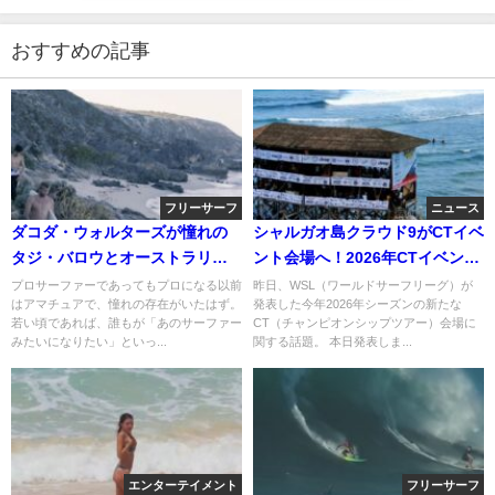
おすすめの記事
フリーサーフ
ニュース
ダコダ・ウォルターズが憧れの
シャルガオ島クラウド9がCTイベ
タジ・バロウとオーストラリア
ント会場へ！2026年CTイベント
を2週間トリップ
会場が追加へ
プロサーファーであってもプロになる以前
昨日、WSL（ワールドサーフリーグ）が
はアマチュアで、憧れの存在がいたはず。
発表した今年2026年シーズンの新たな
若い頃であれば、誰もが「あのサーファー
CT（チャンピオンシップツアー）会場に
みたいになりたい」といっ...
関する話題。 本日発表しま...
エンターテイメント
フリーサーフ