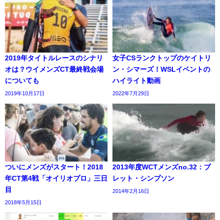
2019年タイトルレースのシナリ
女子CSランクトップのケイトリ
オは？ウイメンズCT最終戦会場
ン・シマーズ！WSLイベントの
についても
ハイライト動画
2019年10月17日
2022年7月29日
ついにメンズがスタート！2018
2013年度WCTメンズno.32：ブ
年CT第4戦「オイリオプロ」三日
レット・シンプソン
目
2014年2月16日
2018年5月15日