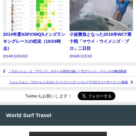
2014年度ASPのWQSメンズラン
小波勝負となった2016年WCT第
キングレースの状況（10/24時
十戦「マウイ・ウイメンズ・プ
点）
ロ」二日目
2014年10月24日
2016年12月3日
「スカッシュ」と「ラウンド」のテール形状の違い！CIブリット・メリックの解説動画
ジョンジョン・フローレンスのレイバックハック！ハレイワでのフリーサーフィン動画
Twitterもお願いします！
World Surf Travel