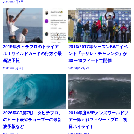
2022年2月7日
2019年タヒチプロのトライア
2016/2017年シーズンBWTイベ
ル！ワイルドカードの行方や最
ント「ナザレ・チャレンジ」が
新波予報
30～40フィートで開催
2019年8月20日
2016年12月21日
2026年CT第7戦「タヒチプロ」
2014年度ASPメンズワールドツ
のヒート表やチョープーの最新
アー第五戦フィジー・プロ：初
波予報など
日ハイライト