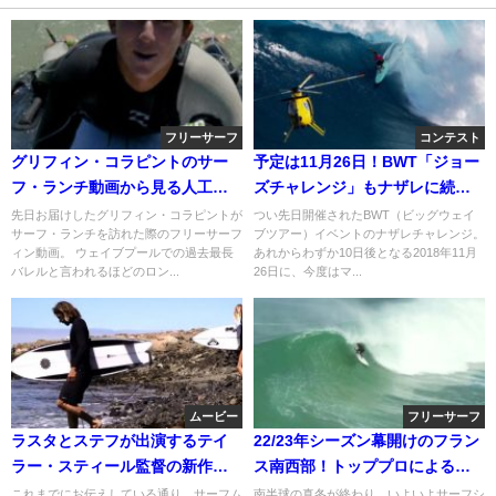
フリーサーフ
コンテスト
グリフィン・コラピントのサー
予定は11月26日！BWT「ジョー
フ・ランチ動画から見る人工波
ズチャレンジ」もナザレに続き
イベントでの攻め方
グリーンアラート
先日お届けしたグリフィン・コラピントが
つい先日開催されたBWT（ビッグウェイ
サーフ・ランチを訪れた際のフリーサーフ
ブツアー）イベントのナザレチャレンジ。
ィン動画。 ウェイブプールでの過去最長
あれからわずか10日後となる2018年11月
バレルと言われるほどのロン...
26日に、今度はマ...
ムービー
フリーサーフ
ラスタとステフが出演するテイ
22/23年シーズン幕開けのフラン
ラー・スティール監督の新作メ
ス南西部！トッププロによるフ
イキング映像3
リーサーフ動画
これまでにお伝えしている通り、サーフム
南半球の真冬が終わり、いよいよサーフシ