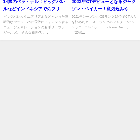
14歳のベラ・ナル！ビッグバレ
2022年CTデビューとなるジャク
ルなどインドネシアでのフリー
ソン・ベイカー！意気込みや思
サーフ動画
いを語る
ビッグバレルやエアリアルなどといった革
2021年シーズンのCSランク14位でCT入り
新的なマニューバに果敢にチャレンジする
を決めたオーストラリアのジャクソン”ジ
ニュージェネレーションの若手サーファー
ャッコー”ベイカー「Jackson Baker」
ガールズ。 そんな新世代サ...
（25歳...