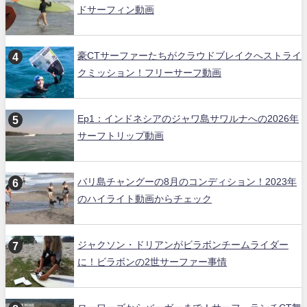
ドサーフィン動画
豪CTサーファーたちがクラウドブレイクへストライ
クミッション！フリーサーフ動画
Ep1：インドネシアのジャワ島サワルナへの2026年
サーフトリップ動画
バリ島チャングーの8月のコンディション！2023年
のハイライト動画からチェック
ジャクソン・ドリアンがビラボンチームライダー
に！ビラボンの2世サーファー事情