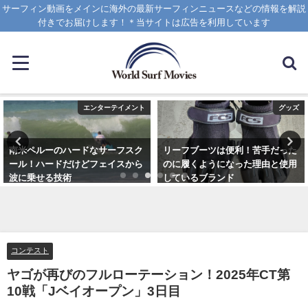
サーフィン動画をメインに海外の最新サーフィンニュースなどの情報を解説
付きでお届けします！＊当サイトは広告を利用しています
エンターテイメント
グッズ
南米ペルーのハードなサーフスク
リーフブーツは便利！苦手だった
ール！ハードだけどフェイスから
のに履くようになった理由と使用
波に乗せる技術
しているブランド
2025年1月25日
2023年3月5日
コンテスト
ヤゴが再びのフルローテーション！2025年CT第
10戦「Jベイオープン」3日目