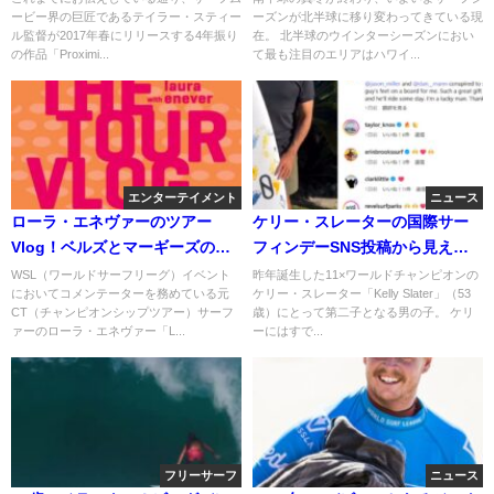
ービー界の巨匠であるテイラー・スティー
ーズンが北半球に移り変わってきている現
ル監督が2017年春にリリースする4年振り
在。 北半球のウインターシーズンにおい
の作品「Proximi...
て最も注目のエリアはハワイ...
エンターテイメント
ニュース
ローラ・エネヴァーのツアー
ケリー・スレーターの国際サー
Vlog！ベルズとマーギーズのオ
フィンデーSNS投稿から見える
ーストラリア編
息子の名前や思いなど
WSL（ワールドサーフリーグ）イベント
昨年誕生した11×ワールドチャンピオンの
においてコメンテーターを務めている元
ケリー・スレーター「Kelly Slater」（53
CT（チャンピオンシップツアー）サーフ
歳）にとって第二子となる男の子。 ケリ
ァーのローラ・エネヴァー「L...
ーにはすで...
フリーサーフ
ニュース