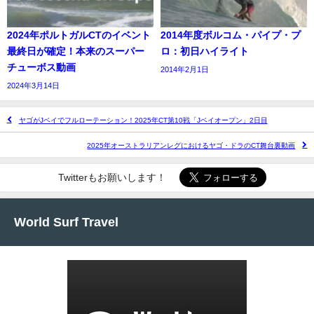
2024年ポルトガルCTのイベント
2014年度ボルコム・パイプ・プ
最終日が確定！本来のスーパー
ロ：初日ハイライト
チューボス動画
2014年2月1日
2024年3月14日
ヤゴがJベイでフルローテーション！2025年CT第10戦「Jベイオープン」2日目
2025年オーストラリアンレグにおけるヤゴ・ドラのCT舞台裏動画
Twitterもお願いします！
World Surf Travel