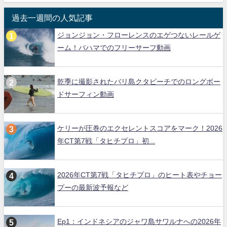
過去一週間の人気記事
ジョンジョン・フローレンスのエゲつないレールゲ
ーム！バハマでのフリーサーフ動画
乾季に撮影されたバリ島クタビーチでのロングボー
ドサーフィン動画
ケリーが圧巻のエクセレントスコアをマーク！2026
年CT第7戦「タヒチプロ」初...
2026年CT第7戦「タヒチプロ」のヒート表やチョー
プーの最新波予報など
Ep1：インドネシアのジャワ島サワルナへの2026年