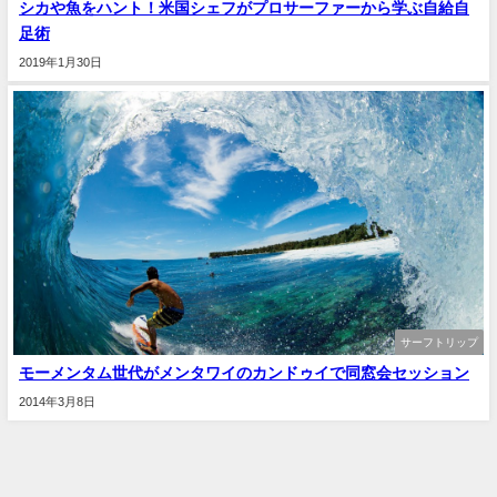
シカや魚をハント！米国シェフがプロサーファーから学ぶ自給自
足術
2019年1月30日
サーフトリップ
モーメンタム世代がメンタワイのカンドゥイで同窓会セッション
2014年3月8日