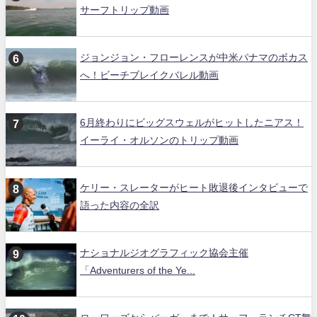
サーフトリップ動画
ジョンジョン・フローレンスが中米パナマのボカス
へ！ビーチブレイクバレル動画
6月終わりにビッグスウェルがヒットしたニアス！
イーライ・オルソンのトリップ動画
ケリー・スレーターがヒート敗退後インタビューで
語った内容の全訳
ナショナルジオグラフィック協会主催
「Adventurers of the Ye...