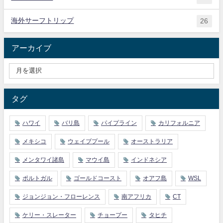
海外サーフトリップ
26
アーカイブ
タグ
ハワイ
バリ島
パイプライン
カリフォルニア
メキシコ
ウェイブプール
オーストラリア
メンタワイ諸島
マウイ島
インドネシア
ポルトガル
ゴールドコースト
オアフ島
WSL
ジョンジョン・フローレンス
南アフリカ
CT
ケリー・スレーター
チョープー
タヒチ