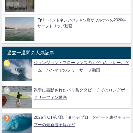
Ep1：インドネシアのジャワ島サワルナへの2026年
サーフトリップ動画
過去一週間の人気記事
ジョンジョン・フローレンスのエゲつないレールゲ
ーム！バハマでのフリーサーフ動画
乾季に撮影されたバリ島クタビーチでのロングボー
ドサーフィン動画
2026年CT第7戦「タヒチプロ」のヒート表やチョー
プーの最新波予報など