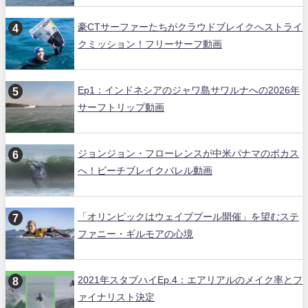
豪CTサーファーたちがクラウドブレイクへストライ
クミッション！フリーサーフ動画
Ep1：インドネシアのジャワ島サワルナへの2026年
サーフトリップ動画
ジョンジョン・フローレンスが中米パナマのボカス
へ！ビーチブレイクバレル動画
「オリンピックはウェイブプール開催」を望むステ
ファニー・ギルモアの心境
2021年スタブハイEp.4：エアリアルのメイク率とフ
ァイナリスト決定