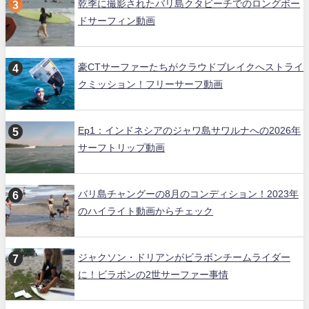
乾季に撮影されたバリ島クタビーチでのロングボー
ドサーフィン動画
豪CTサーファーたちがクラウドブレイクへストライ
クミッション！フリーサーフ動画
Ep1：インドネシアのジャワ島サワルナへの2026年
サーフトリップ動画
バリ島チャングーの8月のコンディション！2023年
のハイライト動画からチェック
ジャクソン・ドリアンがビラボンチームライダー
に！ビラボンの2世サーファー事情