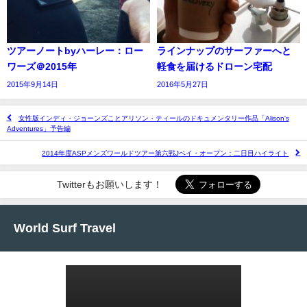
ツアーノートbyハーレー：ロー
ラインナップのサーファーへと
ワーズ＠2015年
軽食を届けるドローン宅配
2015年9月14日
2016年5月27日
女性版インディ・ジョーンズことアリソン・ティールのドキュメンタリー作品「Alison's
Adventures」予告編
2014年度ASPメンズワールドツアー第六戦Jベイ・オープン：二日目ハイライト
Twitterもお願いします！
World Surf Travel