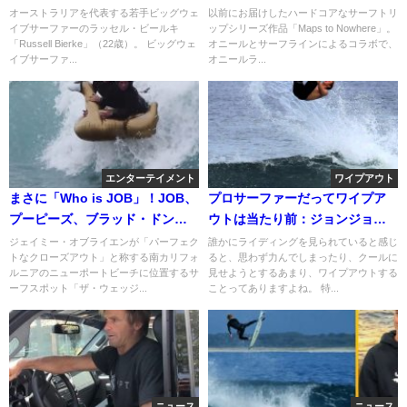
キ
ベスト10ウェイブ動画
オーストラリアを代表する若手ビッグウェ
以前にお届けしたハードコアなサーフトリ
イブサーファーのラッセル・ビールキ
ップシリーズ作品「Maps to Nowhere」。
「Russell Bierke」（22歳）。 ビッグウェ
オニールとサーフラインによるコラボで、
イブサーファ...
オニールラ...
エンターテイメント
ワイプアウト
まさに「Who is JOB」！JOB、
プロサーファーだってワイプア
プーピーズ、ブラッド・ドンキ
ウトは当たり前：ジョンジョ
ーのウェッジセッション
ン・フローレンス
ジェイミー・オブライエンが「パーフェク
誰かにライディングを見られていると感じ
トなクローズアウト」と称する南カリフォ
ると、思わず力んでしまったり、クールに
ルニアのニューポートビーチに位置するサ
見せようとするあまり、ワイプアウトする
ーフスポット「ザ・ウェッジ...
ことってありますよね。 特...
ニュース
ニュース