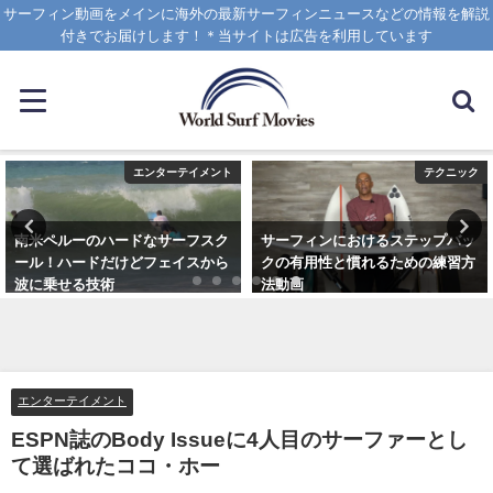
サーフィン動画をメインに海外の最新サーフィンニュースなどの情報を解説
付きでお届けします！＊当サイトは広告を利用しています
エンターテイメント
テクニック
南米ペルーのハードなサーフスク
サーフィンにおけるステップバッ
ール！ハードだけどフェイスから
クの有用性と慣れるための練習方
波に乗せる技術
法動画
2025年1月25日
2020年10月20日
エンターテイメント
ESPN誌のBody Issueに4人目のサーファーとし
て選ばれたココ・ホー