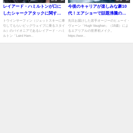
レイアード・ハミルトンが口に
今後のキャリアが楽しみな豪10
したシャークアタックに関する
代！エアショーで話題沸騰のヒ
見解が女性差別とヒートアップ
ューイ・ヴォーン
トウインサーフィン（ジェットスキーに牽
先日お届けした若手オージーのヒューイ・
引してもらいビッグウェイブに乗るスタイ
ヴォーン「Hugh Vaughan」（18歳）によ
ル）のパイオニアであるレイアード・ハミ
るエアリアルの世界初メイク。
ルトン「Laird Ham...
https://wor...