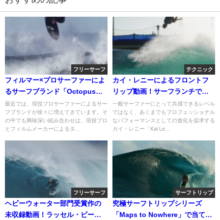
フリーサーフ
テクニック
フィルマー×プロサーファーによ
カイ・レニーによるフロントフ
るサーフブランド「Octopus」
リップ動画！サーフランチでス
の最新サーフ動画
トラップサーフィン
最近では、現役プロサーファーによるサー
一般サーファーにとって共感できるレベル
フブランドが徐々に増えてきています。そ
ではなく、あくまでもプロフェッショナル
の中でも興味深い組み合わせは、現役プロ
なパフォーマンスとしての進化を追求する
とフィルムメーカーによるタ...
カイ・レニー「Kai Le...
フリーサーフ
サーフトリップ
ヘビーウォーター部門受賞作の
究極サーフトリップシリーズ
未収録動画！ラッセル・ビール
「Maps to Nowhere」で当てた