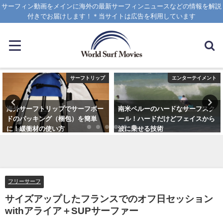
サーフィン動画をメインに海外の最新サーフィンニュースなどの情報を解説
付きでお届けします！＊当サイトは広告を利用しています
サーフトリップ
エンターテイメント
海外サーフトリップでサーフボー
南米ペルーのハードなサーフスク
ドのパッキング（梱包）を簡単
ール！ハードだけどフェイスから
に！緩衝材の使い方
波に乗せる技術
2025年4月12日
2025年1月25日
フリーサーフ
サイズアップしたフランスでのオフ日セッション
withアライア＋SUPサーファー