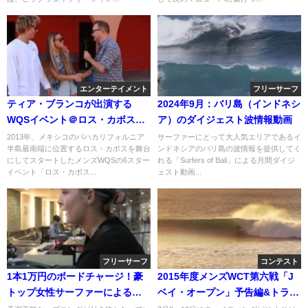
エンターテイメント
フリーサーフ
ティア・ブランコが出演する
2024年9月：バリ島（インドネシ
WQSイベント＠ロス・カボス
ア）のダイジェスト波情報動画
（メキシコ）のPR動画
2013年、メキシコのバハカリフォルニア
サーファーにとって大人気エリアであるイ
半島最南端に位置するロス・カボスを舞台
ンドネシアのバリ島の波情報を提供してく
にしてスタートしたメンズWQSの6スター
れる「Surfers of Bali」による月間ダイジ
イベント「ロス・カボス...
ェスト動画...
フリーサーフ
コンテスト
1本1万円のボードチャージ！豪
2015年度メンズWCT第六戦「J
トップ女性サーファーによるレ
ベイ・オープン」予告編&トライ