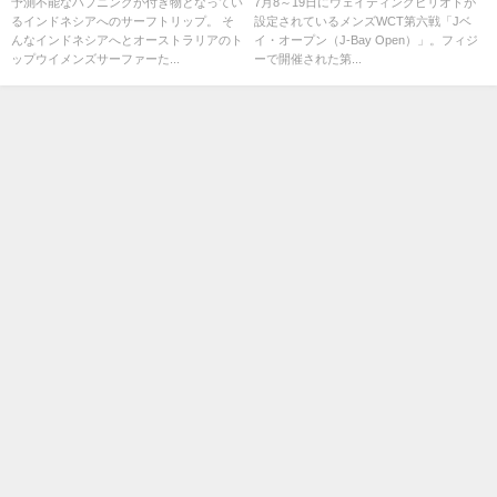
イキートリップ動画
アル映像
予測不能なハプニングが付き物となってい
7月8～19日にウェイティングピリオドが
るインドネシアへのサーフトリップ。 そ
設定されているメンズWCT第六戦「Jベ
んなインドネシアへとオーストラリアのト
イ・オープン（J-Bay Open）」。フィジ
ップウイメンズサーファーた...
ーで開催された第...