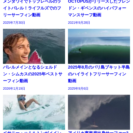
メンタワイでトップレベルのラ
OCTOPUSがリリースしたブレン
イトバレル！ライフルズでのフ
ドン・ギベンスのハイパフォー
リーサーフィン動画
マンスサーフ動画
2025年7月30日
2021年9月28日
バレルメインとなるシェルド
2025年8月のバリ島ブキット半島
ン・シムカスの2025年ベストサ
のハイライトフリーサーフィン
ーフィン動画
動画
2026年1月19日
2025年9月6日
ベサニー・ハミルトンがメイン
アメリカ東海岸出身サーファー3