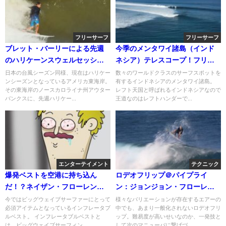
フリーサーフ
フリーサーフ
ブレット・バーリーによる先週
今季のメンタワイ諸島（インド
のハリケーンスウェルセッショ
ネシア）テレスコープ！フリー
ン＠アウターバンクス
サーフィン動画
日本の台風シーズン同様、現在はハリケー
数々のワールドクラスのサーフスポットを
ンシーズンとなっているアメリカ東海岸。
有するインドネシアのメンタワイ諸島。
その東海岸のノースカロライナ州アウター
レフト天国と呼ばれるインドネシアなので
バンクスに、先週ハリケー...
王道なのはレフトハンダーで...
エンターテイメント
テクニック
爆発ベストを空港に持ち込ん
ロデオフリップ＠パイプライ
だ！？ネイザン・フローレンス
ン：ジョンジョン・フローレン
の実話アニメ動画
ス
今ではビッグウェイブサーファーにとって
様々なバリエーションが存在するエアーの
必須アイテムとなっているインフレータブ
中でも、あまり一般化されないロデオフリ
ルベスト。 インフレータブルベストと
ップ。難易度が高いせいなのか、一発技と
は、ビッグウェイブサーフィン...
して次のマニューバに繋げづ...