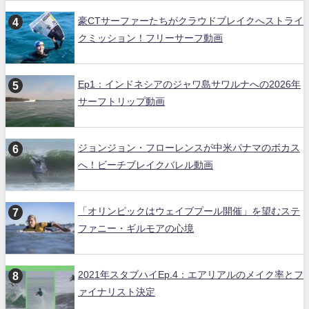
豪CTサーファーたちがクラウドブレイクへストライ
クミッション！フリーサーフ動画
Ep1：インドネシアのジャワ島サワルナへの2026年
サーフトリップ動画
ジョンジョン・フローレンスが中米パナマのボカス
へ！ビーチブレイクバレル動画
「オリンピックはウェイブプール開催」を望むステ
ファニー・ギルモアの心境
2021年スタブハイEp.4：エアリアルのメイク率とフ
ァイナリスト決定