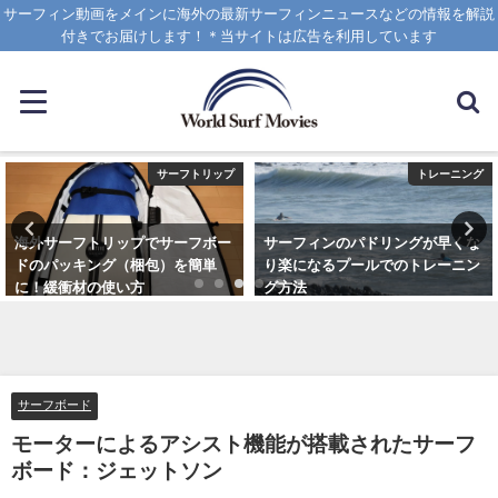
サーフィン動画をメインに海外の最新サーフィンニュースなどの情報を解説
付きでお届けします！＊当サイトは広告を利用しています
サーフトリップ
トレーニング
海外サーフトリップでサーフボー
サーフィンのパドリングが早くな
ドのパッキング（梱包）を簡単
り楽になるプールでのトレーニン
に！緩衝材の使い方
グ方法
2025年4月12日
2021年6月3日
サーフボード
モーターによるアシスト機能が搭載されたサーフ
ボード：ジェットソン