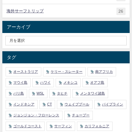
海外サーフトリップ
26
アーカイブ
タグ
オーストラリア
ケリー・スレーター
南アフリカ
マウイ島
ハワイ
メキシコ
オアフ島
バリ島
WSL
タヒチ
メンタワイ諸島
インドネシア
CT
ウェイブプール
パイプライン
ジョンジョン・フローレンス
チョープー
ゴールドコースト
サーフィン
カリフォルニア