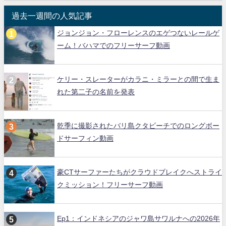
過去一週間の人気記事
ジョンジョン・フローレンスのエゲつないレールゲ
ーム！バハマでのフリーサーフ動画
ケリー・スレーターがカラニ・ミラーとの間で生ま
れた第二子の名前を発表
乾季に撮影されたバリ島クタビーチでのロングボー
ドサーフィン動画
豪CTサーファーたちがクラウドブレイクへストライ
クミッション！フリーサーフ動画
Ep1：インドネシアのジャワ島サワルナへの2026年