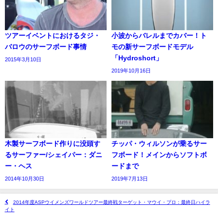
ツアーイベントにおけるタジ・
小波からバレルまでカバー！ト
バロウのサーフボード事情
モの新サーフボードモデル
「Hydroshort」
2015年3月10日
2019年10月16日
木製サーフボード作りに没頭す
チッパ・ウィルソンが乗るサー
るサーファー/シェイパー：ダニ
フボード！メインからソフトボ
ー・ヘス
ードまで
2014年10月30日
2019年7月13日
2014年度ASPウイメンズワールドツアー最終戦ターゲット・マウイ・プロ：最終日ハイラ
イト