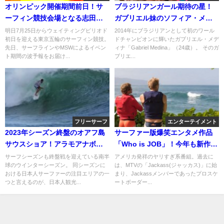
オリンピック開催期間前日！サ
ブラジリアンガール期待の星！
ーフィン競技会場となる志田下
ガブリエル妹のソフィア・メデ
の波予報
ィナが快挙
明日7月25日からウェイティングピリオド
2014年にブラジリアンとして初のワール
初日を迎える東京五輪のサーフィン競技。
ドチャンピオンに輝いたガブリエル・メデ
先日、サーフラインやMSWによるイベン
ィナ「Gabriel Medina」（24歳）。 そのガ
ト期間の波予報をお届け...
ブリエ...
フリーサーフ
エンターテイメント
2023年シーズン終盤のオアフ島
サーファー版爆笑エンタメ作品
サウスショア！アラモアナボウ
「Who is JOB」！今年も新作を
ルでのフリーサーフ動画
リリース
サーフシーズンも終盤戦を迎えている南半
アメリカ発祥のヤリすぎ系番組。過去に
球のウインターシーズン。 同シーズンに
は、MTVの「Jackass(ジャッカス)」に始
おける日本人サーファーの注目エリアの一
まり、Jackassメンバーであったプロスケ
つと言えるのが、日本人観光...
ートボーダー...