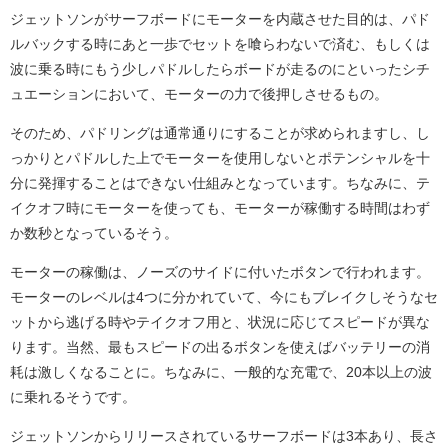
ジェットソンがサーフボードにモーターを内蔵させた目的は、パド
ルバックする時にあと一歩でセットを喰らわないで済む、もしくは
波に乗る時にもう少しパドルしたらボードが走るのにといったシチ
ュエーションにおいて、モーターの力で後押しさせるもの。
そのため、パドリングは通常通りにすることが求められますし、し
っかりとパドルした上でモーターを使用しないとポテンシャルを十
分に発揮することはできない仕組みとなっています。ちなみに、テ
イクオフ時にモーターを使っても、モーターが稼働する時間はわず
か数秒となっているそう。
モーターの稼働は、ノーズのサイドに付いたボタンで行われます。
モーターのレベルは4つに分かれていて、今にもブレイクしそうなセ
ットから逃げる時やテイクオフ用と、状況に応じてスピードが異な
ります。当然、最もスピードの出るボタンを使えばバッテリーの消
耗は激しくなることに。ちなみに、一般的な充電で、20本以上の波
に乗れるそうです。
ジェットソンからリリースされているサーフボードは3本あり、長さ