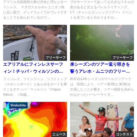
負う事に
ション動画
アフリカ大陸南部の東の沖合に浮かぶモー
プロサーファーであっても大きなスキルの
リシャス。 マダガスカルやレユニオン島
差があると言えるバレルライディング。
に近い国で、グッドウェイブがブレイクす
CT（チャンピオンシップツアー）イベン
ることでも知られているので...
トを見ていると分かりますが...
フリーサーフ
フリーサーフ
エアリアルにフィンレスサーフ
来シーズンのツアー返り咲きを
ィン！チッパ・ウィルソンのフ
誓うアレホ・ムニツのフリーサ
リーサーフ動画
ーフ映像
フィンレス、ツインフィン、ソフトトップ
昨年2014年シーズンのワールドツアーで
（スポンジボード）とあらゆるボードを乗
は、怪我により、ツアー第2戦と第3戦を
りこなすチッパ・ウィルソン「Chippa
欠場したことが響き、ツアー残留を決めら
Wilson」（30歳...
れなかったハーレーライダ...
ニュース
コンテスト