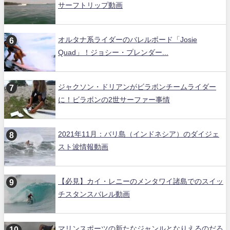
サーフトリップ動画
オルタナ系ライダーのバレルボード「Josie
Quad」！ジョシー・プレンダー...
ジャクソン・ドリアンがビラボンチームライダー
に！ビラボンの2世サーファー事情
2021年11月：バリ島（インドネシア）のダイジェ
スト波情報動画
【必見】カイ・レニーのメンタワイ諸島でのスイッ
チスタンスバレル動画
マリンスポーツの新たなジャンルとなりえるのだろ