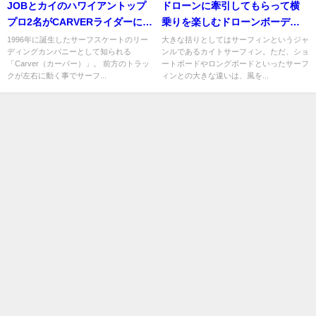
JOBとカイのハワイアントップ
ドローンに牽引してもらって横
プロ2名がCARVERライダーに！
乗りを楽しむドローンボーディ
ウェルカム動画
ング
1996年に誕生したサーフスケートのリー
大きな括りとしてはサーフィンというジャ
ディングカンパニーとして知られる
ンルであるカイトサーフィン。ただ、ショ
「Carver（カーバー）」。 前方のトラッ
ートボードやロングボードといったサーフ
クが左右に動く事でサーフ...
ィンとの大きな違いは、風を...