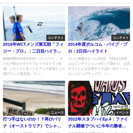
コンテスト
コンテスト
2016年WCTメンズ第五戦「フィ
2014年度ボルコム・パイプ・プ
ジー・プロ」：二日目ハイライ
ロ：2日目ハイライト
ト
現地時間2016年6月6日（フィジー）、タ
ついに再開となった2日目。今回は1日目
バルア島のクラウドブレイクをメイン会
とはコンディションが打って変わり、公式
場、レストランをバックアップ会場とした
サイトによる公表サイズは8～10フィート
WCTメンズ第五戦「フィ...
というビッグウェイブ。ト...
ニュース
イベント
打つ手はないのか！？再びバリ
2022年スタブハイEp.4：ファイ
ナ（オーストラリア）でシャー
ナル開催でついに今年の勝者が
クアタック発生
決定へ