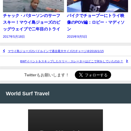
チャック・パターソンのサーフ
バイクでチョープーにトライ映
スキー！マウイ島ジョーズのビ
像のPOV編：ロビー・マディソ
ッグウェイブで二年目のトライ
ン
2017年5月18日
2015年9月5日
マウイ島ジョーズのパドルインで過去最大サイズのチャージ＠2016/1/15
BWTイベントをスキップしたケリー・スレーターはどこで何をしていたのか？
Twitterもお願いします！
World Surf Travel