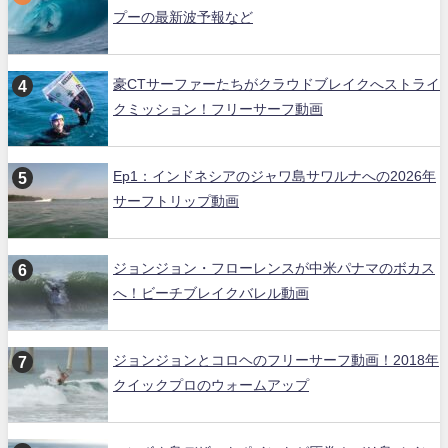
プーの最新波予報など
豪CTサーファーたちがクラウドブレイクへストライ
クミッション！フリーサーフ動画
Ep1：インドネシアのジャワ島サワルナへの2026年
サーフトリップ動画
ジョンジョン・フローレンスが中米パナマのボカス
へ！ビーチブレイクバレル動画
ジョンジョンとコロヘのフリーサーフ動画！2018年
クイックプロのウォームアップ