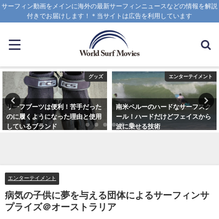
サーフィン動画をメインに海外の最新サーフィンニュースなどの情報を解説
付きでお届けします！＊当サイトは広告を利用しています
グッズ
エンターテイメント
リーフブーツは便利！苦手だった
南米ペルーのハードなサーフスク
のに履くようになった理由と使用
ール！ハードだけどフェイスから
しているブランド
波に乗せる技術
2023年3月5日
2025年1月25日
エンターテイメント
病気の子供に夢を与える団体によるサーフィンサ
プライズ＠オーストラリア