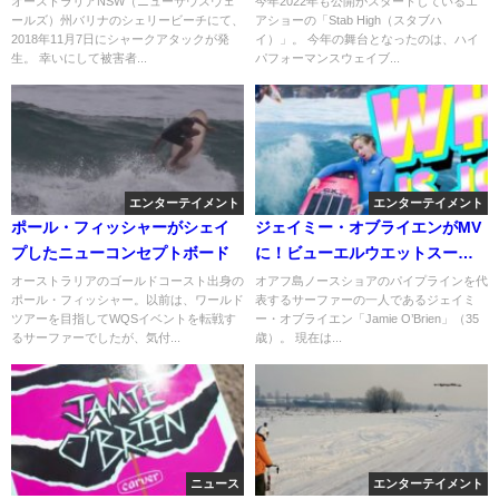
オーストラリアNSW（ニューサウスウェ
今年2022年も公開がスタートしているエ
ールズ）州バリナのシェリービーチにて、
アショーの「Stab High（スタブハ
2018年11月7日にシャークアタックが発
イ）」。 今年の舞台となったのは、ハイ
生。 幸いにして被害者...
パフォーマンスウェイブ...
エンターテイメント
エンターテイメント
ポール・フィッシャーがシェイ
ジェイミー・オブライエンがMV
プしたニューコンセプトボード
に！ビューエルウエットスーツ
のプロモ動画
オーストラリアのゴールドコースト出身の
オアフ島ノースショアのパイプラインを代
ポール・フィッシャー。以前は、ワールド
表するサーファーの一人であるジェイミ
ツアーを目指してWQSイベントを転戦す
ー・オブライエン「Jamie O’Brien」（35
るサーファーでしたが、気付...
歳）。 現在は...
ニュース
エンターテイメント