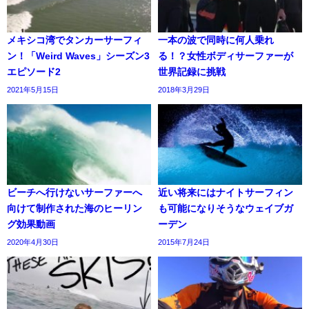
メキシコ湾でタンカーサーフィ
一本の波で同時に何人乗れ
ン！「Weird Waves」シーズン3
る！？女性ボディサーファーが
エピソード2
世界記録に挑戦
2021年5月15日
2018年3月29日
ビーチへ行けないサーファーへ
近い将来にはナイトサーフィン
向けて制作された海のヒーリン
も可能になりそうなウェイブガ
グ効果動画
ーデン
2020年4月30日
2015年7月24日