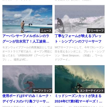
ニュース
フリーサーフ
アーバンサーフメルボルンのラ
丁寧なフォームが映えるブレッ
グーンが注水完了！人工波発生
ト・シンプソンのフリーサーフ
まで目前
モダンウェイブプールの商業施設としては
WCTサーファーとして、今年で6シーズン
オーストラリア初であり、オープン間近に
目を迎えるシンポこと、ブレット・シンプ
迫ってきた「URBNSURF（アーバンサー
ソン「Brett Simpson」（30歳）。ワール
フ）」。 場所はVIC...
ドツアーイ...
サーフトリップ
エンターテイメント
使用ボードは5'4"のみ！ルーク・
ミッドシーズンカットが決まる
デイヴィスのバリ島フリーサー
2024年CT第5戦マーギーズ！
フィン動画
「Cola Bros」舞台裏動画