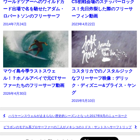
ワールドツアーへのワイルドカ
CS初戦会場のスナッパーロック
ード出場で名を馳せたアダム・
ス！先日炸裂した際のフリーサ
ロバートソンのフリーサーフ
ーフィン動画
2014年7月24日
2023年4月22日
マウイ島今季ラストスウェ
コスタリカでのノスタルジック
ル！？ホノルアベイで元CTサー
なフリーサーフ映像：デリッ
ファーたちのフリーサーフ動画
ク・ディズニー&ブライス・ヤン
グ
2026年4月30日
2015年5月10日
ハリケーンスウェルが止まらない歴史的シーズンとなった2017年9月のニューヨーク
ビラボンのモデル系プロサーファーの二人がメキシコのトドス・サントスへサーフトリップ