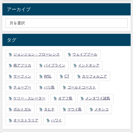
アーカイブ
タグ
ジョンジョン・フローレンス
ウェイブプール
南アフリカ
パイプライン
インドネシア
サーフィン
WSL
CT
カリフォルニア
チョープー
バリ島
ゴールドコースト
ケリー・スレーター
オアフ島
メンタワイ諸島
ポルトガル
タヒチ
マウイ島
メキシコ
オーストラリア
ハワイ