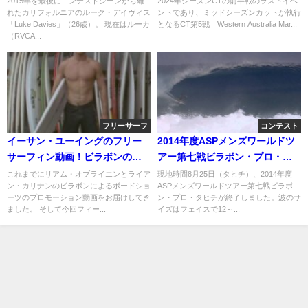
2015年を最後にコンテストシーンから離
2024年シーズンCTの前半戦のラストイベ
れたカリフォルニアのルーク・デイヴィス
ントであり、ミッドシーズンカットが執行
「Luke Davies」（26歳）。 現在はルーカ
となるCT第5戦「Western Australia Mar...
（RVCA...
フリーサーフ
コンテスト
イーサン・ユーイングのフリー
2014年度ASPメンズワールドツ
サーフィン動画！ビラボンのボ
アー第七戦ビラボン・プロ・タ
ードショーツプロモ
ヒチ：最終日ハイライト
これまでにリアム・オブライエンとライア
現地時間8月25日（タヒチ）、2014年度
ン・カリナンのビラボンによるボードショ
ASPメンズワールドツアー第七戦ビラボ
ーツのプロモーション動画をお届けしてき
ン・プロ・タヒチが終了しました。波のサ
ました。 そして今回フィー...
イズはフェイスで12～...