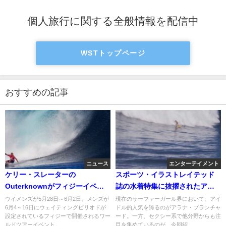
個人旅行に関する全般情報を配信中
WSTトップページ
おすすめの記事
ニュース
エンターテイメント
ケリー・スレーターの
スポーツ・イラストレイテッド
Outerknownがフィジーイベン
誌の水着特集に抜擢されたアナ
トの冠スポンサー！理由につい
スタシア・アシュリー
ウイメンズが5月28日～6月2日、メンズが
現在のサーファーガール界において、アイ
6月4～16日にウェイティングピリオドが
ドル的人気を誇るのがアラナ・ブランチャ
て考察
設定されているフィジーで開催されるワー
ード。一方、セクシー系で他分野からも注
ルドツアーイベント。...
目を集めているのが、今回紹...