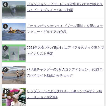
ジョンジョン・フローレンスが中米パナマのボカス
へ！ビーチブレイクバレル動画
「オリンピックはウェイブプール開催」を望むステ
ファニー・ギルモアの心境
2021年スタブハイEp.4：エアリアルのメイク率とフ
ァイナリスト決定
バリ島チャングーの8月のコンディション！2023年
のハイライト動画からチェック
リップカールによるグロメットキャンプinオアフ島
ノースショア＠2014