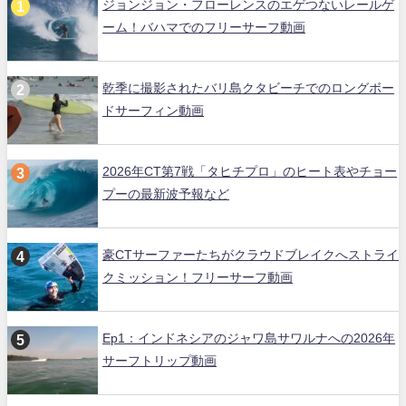
ジョンジョン・フローレンスのエゲつないレールゲ
ーム！バハマでのフリーサーフ動画
乾季に撮影されたバリ島クタビーチでのロングボー
ドサーフィン動画
2026年CT第7戦「タヒチプロ」のヒート表やチョー
プーの最新波予報など
豪CTサーファーたちがクラウドブレイクへストライ
クミッション！フリーサーフ動画
Ep1：インドネシアのジャワ島サワルナへの2026年
サーフトリップ動画