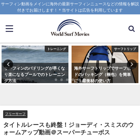
サーフィン動画をメインに海外の最新サーフィンニュースなどの情報を解説
付きでお届けします！＊当サイトは広告を利用しています
トレーニング
サーフトリップ
サーフィンのパドリングが早くな
海外サーフトリップでサーフボー
り楽になるプールでのトレーニン
ドのパッキング（梱包）を簡単
グ方法
に！緩衝材の使い方
2021年6月3日
2025年4月12日
フリーサーフ
タイトルレースも終盤！ジョーディ・スミスのウ
ォームアップ動画＠スーパーチューボス