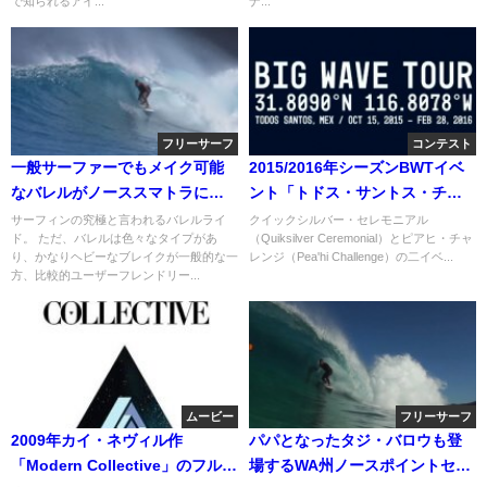
で知られるアイ...
ナ...
フリーサーフ
コンテスト
一般サーファーでもメイク可能
2015/2016年シーズンBWTイベ
なバレルがノーススマトラに！
ント「トドス・サントス・チャ
フリーサーフィン動画
レンジ」が1月17日開催決定
サーフィンの究極と言われるバレルライ
クイックシルバー・セレモニアル
ド。 ただ、バレルは色々なタイプがあ
（Quiksilver Ceremonial）とピアヒ・チャ
り、かなりヘビーなブレイクが一般的な一
レンジ（Pea'hi Challenge）の二イベ...
方、比較的ユーザーフレンドリー...
ムービー
フリーサーフ
2009年カイ・ネヴィル作
パパとなったタジ・バロウも登
「Modern Collective」のフルム
場するWA州ノースポイントセッ