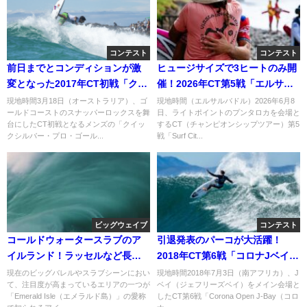
コンテスト
コンテスト
前日までとコンディションが激
ヒュージサイズで3ヒートのみ開
変となった2017年CT初戦「クイ
催！2026年CT第5戦「エルサル
ック&ロキシープロ」四日目
バドルプロ」4日目
現地時間3月18日（オーストラリア）、ゴ
現地時間（エルサルバドル）2026年6月8
ールドコーストのスナッパーロックスを舞
日、ライトポイントのプンタロカを会場と
台にしたCT初戦となるメンズの「クイッ
するCT（チャンピオンシップツアー）第5
クシルバー・プロ・ゴール...
戦「Surf Cit...
ビッグウェイブ
コンテスト
コールドウォータースラブのア
引退発表のパーコが大活躍！
イルランド！ラッセルなど長期
2018年CT第6戦「コロナJベイ」
サーフトリップ動画
二日目
現在のビッグバレルやスラブシーンにおい
現地時間2018年7月3日（南アフリカ）、J
て、注目度が高まっているエリアの一つが
ベイ（ジェフリーズベイ）をメイン会場と
「Emerald Isle（エメラルド島）」の愛称
したCT第6戦「Corona Open J-Bay（コロ