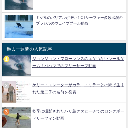
ミゲルのバリアルが凄い！CTサーファー多数出演の
ブラジルのウェイブプール動画
過去一週間の人気記事
ジョンジョン・フローレンスのエゲつないレールゲ
ーム！バハマでのフリーサーフ動画
ケリー・スレーターがカラニ・ミラーとの間で生ま
れた第二子の名前を発表
乾季に撮影されたバリ島クタビーチでのロングボー
ドサーフィン動画