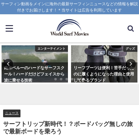
サーフィン動画をメインに海外の最新サーフィンニュースなどの情報を解説
付きでお届けします！＊当サイトは広告を利用しています
エンターテイメント
グッズ
南米ペルーのハードなサーフスク
リーフブーツは便利！苦手だった
ール！ハードだけどフェイスから
のに履くようになった理由と使用
波に乗せる技術
しているブランド
2025年1月25日
2023年3月5日
ニュース
サーフトリップ新時代！？ボードバッグ無しの旅
で最新ボードを乗ろう