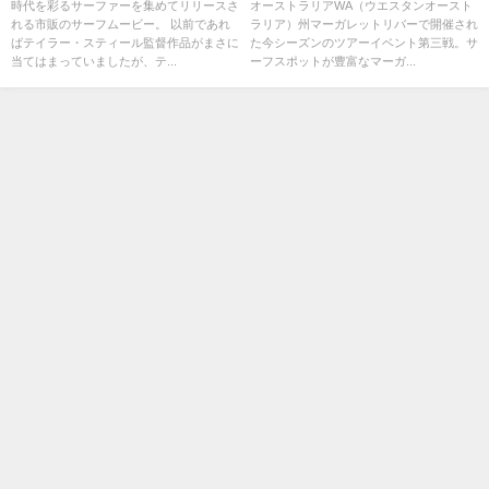
ービーが無料配信
ション
時代を彩るサーファーを集めてリリースさ
オーストラリアWA（ウエスタンオースト
れる市販のサーフムービー。 以前であれ
ラリア）州マーガレットリバーで開催され
ばテイラー・スティール監督作品がまさに
た今シーズンのツアーイベント第三戦。サ
当てはまっていましたが、テ...
ーフスポットが豊富なマーガ...