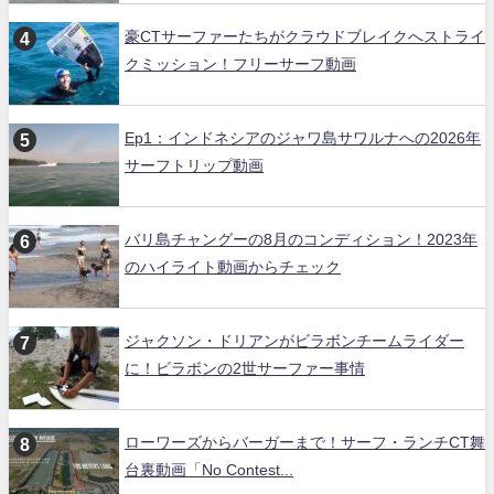
豪CTサーファーたちがクラウドブレイクへストライ
クミッション！フリーサーフ動画
Ep1：インドネシアのジャワ島サワルナへの2026年
サーフトリップ動画
バリ島チャングーの8月のコンディション！2023年
のハイライト動画からチェック
ジャクソン・ドリアンがビラボンチームライダー
に！ビラボンの2世サーファー事情
ローワーズからバーガーまで！サーフ・ランチCT舞
台裏動画「No Contest...