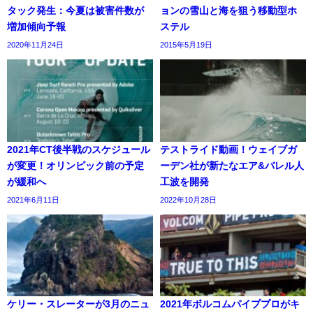
タック発生：今夏は被害件数が
ョンの雪山と海を狙う移動型ホ
増加傾向予報
ステル
2020年11月24日
2015年5月19日
2021年CT後半戦のスケジュール
テストライド動画！ウェイブガ
が変更！オリンピック前の予定
ーデン社が新たなエア&バレル人
が緩和へ
工波を開発
2021年6月11日
2022年10月28日
ケリー・スレーターが3月のニュ
2021年ボルコムパイププロがキ