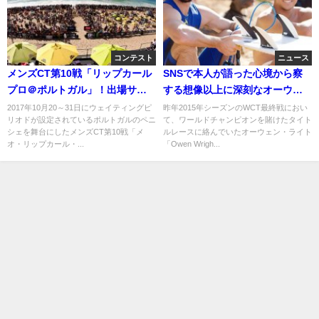
コンテスト
ニュース
メンズCT第10戦「リップカール
SNSで本人が語った心境から察
プロ＠ポルトガル」！出場サー
する想像以上に深刻なオーウェ
ファーや波予報などイベント情
ン・ライトの現状
2017年10月20～31日にウェイティングピ
昨年2015年シーズンのWCT最終戦におい
リオドが設定されているポルトガルのペニ
て、ワールドチャンピオンを賭けたタイト
報
シェを舞台にしたメンズCT第10戦「メ
ルレースに絡んでいたオーウェン・ライト
オ・リップカール・...
「Owen Wrigh...