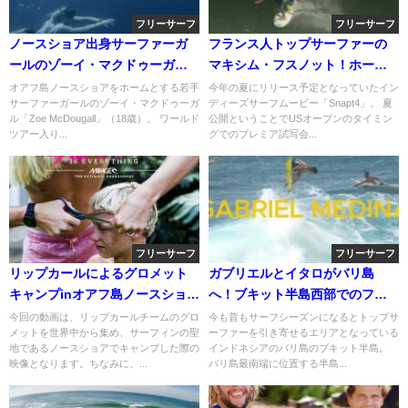
フリーサーフ
フリーサーフ
ノースショア出身サーファーガ
フランス人トップサーファーの
ールのゾーイ・マクドゥーガ
マキシム・フスノット！ホーム
ル！フリーサーフ動画
でのフリーサーフ動画
オアフ島ノースショアをホームとする若手
今年の夏にリリース予定となっていたイン
サーファーガールのゾーイ・マクドゥーガ
ディーズサーフムービー「Snapt4」。 夏
ル「Zoe McDougall」（18歳）。 ワールド
公開ということでUSオープンのタイミン
ツアー入り...
グでのプレミア試写会...
フリーサーフ
フリーサーフ
リップカールによるグロメット
ガブリエルとイタロがバリ島
キャンプinオアフ島ノースショア
へ！ブキット半島西部でのフリ
＠2014
ーサーフィン動画
今回の動画は、リップカールチームのグロ
今も昔もサーフシーズンになるとトップサ
メットを世界中から集め、サーフィンの聖
ーファーを引き寄せるエリアとなっている
地であるノースショアでキャンプした際の
インドネシアのバリ島のブキット半島。
映像となります。ちなみに、...
バリ島最南端に位置する半島...