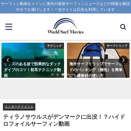
サーフィン動画をメインに海外の最新サーフィンニュースなどの情報を解説
付きでお届けします！＊当サイトは広告を利用しています
テクニック
サーフトリップ
サイズのある波で効果的なダック
海外サーフトリップでサーフボー
ダイブのコツ！初耳テクニック動
ドのパッキング（梱包）を簡単
画
に！緩衝材の使い方
2020年4月8日
2025年4月12日
エンターテイメント
ティラノサウルスがデンマークに出没！？ハイド
ロフォイルサーフィン動画