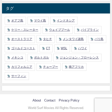
タグ
オアフ島
マウイ島
インドネシア
ケリー・スレーター
ウェイブプール
パイプライン
オーストラリア
タヒチ
メンタワイ諸島
バリ島
ゴールドコースト
CT
WSL
ハワイ
メキシコ
ポルトガル
ジョンジョン・フローレンス
カリフォルニア
チョープー
南アフリカ
サーフィン
About
Contact
Privacy Policy
World Surf Movies All Rights Reserved.