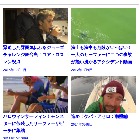
緊迫した雰囲気伝わるジョーズ
海上も海中も危険がいっぱい！
チャレンジ舞台裏！コア・ロス
一人のサーファーに二つの事故
マン視点
が襲い掛かるアクシデント動画
2018年12月1日
2017年7月4日
ハロウィンサーフィン！モンス
進め！ケパ・アセロ：南極編
ターに仮装したサーファーがビ
2014年3月6日
ーチに集結
2016年10月28日