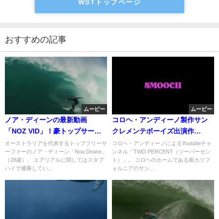
WSTトップページ
おすすめの記事
ムービー
ムービー
ノア・ディーンの最新動画
コロヘ・アンディーノ製作サン
「NOZ VID」！豪トップサーフ
クレメンテボーイズ出演作
ァーのシグネチャームービー
「Smooch」
オーストラリアを代表するトップフリーサ
コロヘ・アンディーノによるYoutubeチャ
ーファーのノア・ディーン「Noa Deane」
ンネル「TWO PERCENT（ツーパーセン
（28歳）。 エアリアルに関してはスタブ
ト）」。 コロヘのホームである南カリフ
ハイで優勝してい...
ォルニアのサン...