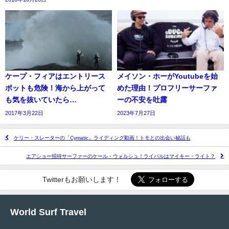
ケープ・フィアはエントリース
メイソン・ホーがYoutubeを始
ポットも危険！海から上がって
めた理由！プロフリーサーファ
も気を抜いていたら…
ーの不安を吐露
2017年3月22日
2023年7月27日
ケリー・スレーターの「Cymatic」ライディング動画！トモとの出会い秘話も
エアショー招待サーファーのケール・ウォルシュ！ライバルはマイキー・ライト？
Twitterもお願いします！
World Surf Travel