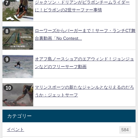
ジャクソン・ドリアンがビラボンチームライダー
に！ビラボンの2世サーファー事情
ローワーズからバーガーまで！サーフ・ランチCT舞
台裏動画「No Contest...
オアフ島ノースショアのエアウィンド！ジョンジョ
ンなどのフリーサーフ動画
マリンスポーツの新たなジャンルとなりえるのだろ
うか：ジェットサーフ
カテゴリー
イベント
584