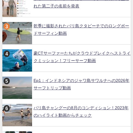
れた第二子の名前を発表
乾季に撮影されたバリ島クタビーチでのロングボー
ドサーフィン動画
豪CTサーファーたちがクラウドブレイクへストライ
クミッション！フリーサーフ動画
Ep1：インドネシアのジャワ島サワルナへの2026年
サーフトリップ動画
バリ島チャングーの8月のコンディション！2023年
のハイライト動画からチェック