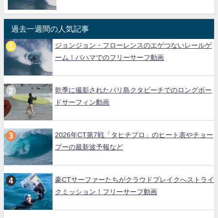
過去一週間の人気記事
ジョンジョン・フローレンスのエゲつないレールゲ
ーム！バハマでのフリーサーフ動画
乾季に撮影されたバリ島クタビーチでのロングボー
ドサーフィン動画
2026年CT第7戦「タヒチプロ」のヒート表やチョー
プーの最新波予報など
豪CTサーファーたちがクラウドブレイクへストライ
クミッション！フリーサーフ動画