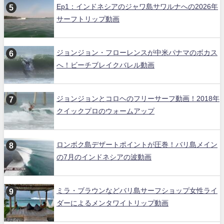
Ep1：インドネシアのジャワ島サワルナへの2026年
サーフトリップ動画
ジョンジョン・フローレンスが中米パナマのボカス
へ！ビーチブレイクバレル動画
ジョンジョンとコロヘのフリーサーフ動画！2018年
クイックプロのウォームアップ
ロンボク島デザートポイントが圧巻！バリ島メイン
の7月のインドネシアの波動画
ミラ・ブラウンなどバリ島サーフショップ女性ライ
ダーによるメンタワイトリップ動画