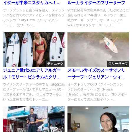
イダーが中米コスタリカへ！サ
ルーカライダーのフリーサーフ
ーフトリップ動画
サーフブランドと言う枠を超え、フィッシ
すでに随分前の出来事であったかのように
ングなど海でのアクティビティを愛するブ
感じられる2015年度ワールドツアー第三
ランドの「Salty Crew（ソルティクル
戦のマーギーズプロ。オーストラリア
ー）」。 元ワールド...
WA（ウエスタンオーストラリ...
テクニック
フリーサーフ
ジュニア世代のエアリアルガー
スモールサイズのヌーサでフリ
ル！モリー・ピクラムのクリー
ーサーフ：ジュリアン・ウィル
ンなエアー動画
ソン
ウイメンズサーファーの中でも、練習に励
オーストラリアQLD（クイーンズラン
むサーファーが増えてきたマニューバの一
ド）州のヌーサヘッズ（Noosa
つであるエアリアル。 ウェイブプールと
Heads）。毎年3月になると、ロングボー
いう反復練習可能なトレーニ...
ダーにとっての大規模イベント...