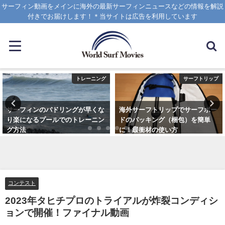
サーフィン動画をメインに海外の最新サーフィンニュースなどの情報を解説
付きでお届けします！＊当サイトは広告を利用しています
トレーニング
サーフトリップ
サーフィンのパドリングが早くな
海外サーフトリップでサーフボー
り楽になるプールでのトレーニン
ドのパッキング（梱包）を簡単
グ方法
に！緩衝材の使い方
2021年6月3日
2025年4月12日
コンテスト
2023年タヒチプロのトライアルが炸裂コンディシ
ョンで開催！ファイナル動画