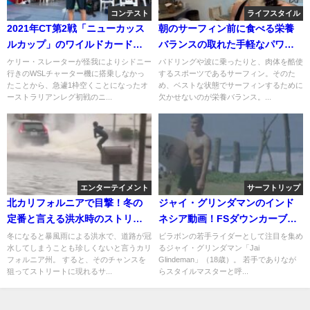
コンテスト
ライフスタイル
2021年CT第2戦「ニューカッス
朝のサーフィン前に食べる栄養
ルカップ」のワイルドカード残
バランスの取れた手軽なパワー
り1枠が決定
フード
ケリー・スレーターが怪我によりシドニー
パドリングや波に乗ったりと、肉体を酷使
行きのWSLチャーター機に搭乗しなかっ
するスポーツであるサーフィン。そのた
たことから、急遽1枠空くことになったオ
め、ベストな状態でサーフィンするために
ーストラリアンレグ初戦のニ...
欠かせないのが栄養バランス。...
エンターテイメント
サーフトリップ
北カリフォルニアで目撃！冬の
ジャイ・グリンダマンのインド
定番と言える洪水時のストリー
ネシア動画！FSダウンカーブか
トサーフィン動画
らBSバレルまで
冬になると暴風雨による洪水で、道路が冠
ビラボンの若手ライダーとして注目を集め
水してしまうことも珍しくないと言うカリ
るジャイ・グリンダマン「Jai
フォルニア州。 すると、そのチャンスを
Glindeman」（18歳）。 若手でありなが
狙ってストリートに現れるサ...
らスタイルマスターと呼...