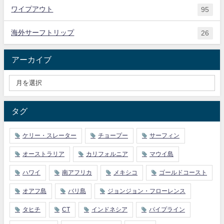
ワイプアウト
95
海外サーフトリップ
26
アーカイブ
タグ
ケリー・スレーター
チョープー
サーフィン
オーストラリア
カリフォルニア
マウイ島
ハワイ
南アフリカ
メキシコ
ゴールドコースト
オアフ島
バリ島
ジョンジョン・フローレンス
タヒチ
CT
インドネシア
パイプライン