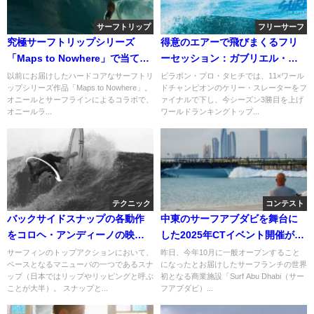
サーフトリップ
フリーサーフ
究極サーフトリップシリーズ
得意のエアーで飛びまくるフリ
「Maps to Nowhere」で当てた
ーセッション：ガブリエル・メ
ベスト10ウェイブ動画
ディナ
以前にお届けしたハードコアなサーフトリ
ビラボン・プロ・タヒチでは、11×ワール
ップシリーズ作品「Maps to Nowhere」。
ドチャンピオンのケリー・スレーターをフ
オニールとサーフラインによるコラボで、
ァイナルで下し、今シーズン3勝目を上げ
オニールラ...
ワールドランキングトップ...
テクニック
コンテスト
バックサイドスナップの各動作
中東のサーフアブダビを舞台に
をコロヘ・アンディーノの映像
した2025年CTイベント開催が発
から分析解説
表
サーフィンのトップアクションにおいて、
昨日、今年10月に一般オープンすること
ベースとなるマニューバの一つであるスナ
になったとお届けしたサーフランチの世界
ップ（日本ではリップやリッピングと呼ぶ
初となる商業施設「Surf Abu Dhabi（サー
ことが大半）。 スナップと...
フアブダビ）...