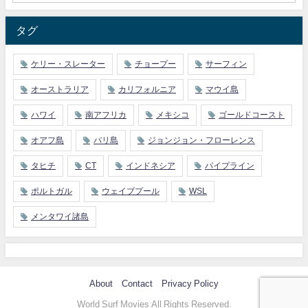
タグ
ケリー・スレーター
チョープー
サーフィン
オーストラリア
カリフォルニア
マウイ島
ハワイ
南アフリカ
メキシコ
ゴールドコースト
オアフ島
バリ島
ジョンジョン・フローレンス
タヒチ
CT
インドネシア
パイプライン
ポルトガル
ウェイブプール
WSL
メンタワイ諸島
About
Contact
Privacy Policy
World Surf Movies All Rights Reserved.