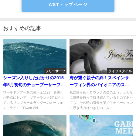
WSTトップページ
おすすめの記事
フリーサーフ
ライフスタイル
シーズン入りしたばかりの2015
海が繋ぐ親子の絆！スペインサ
年5月初旬のチョープーサーフ：
ーフィン界のパイオニアのスト
オーウェン・ライト
ーリー
ワールドツアー第六戦（全11戦）を終え
風に揺らめくロウソクの炎のよう、どんな
た時点において、ツアーランク5位に付け
に情熱を持って取り組んでいるものであっ
ているリップカールライダーのオーウェ
ても、その時の気分次第でモチベーション
ン・ライト「Owen Wri...
に浮き沈みはつきもの。人に...