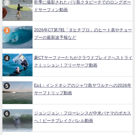
乾季に撮影されたバリ島クタビーチでのロングボー
ドサーフィン動画
2026年CT第7戦「タヒチプロ」のヒート表やチョー
プーの最新波予報など
豪CTサーファーたちがクラウドブレイクへストライ
クミッション！フリーサーフ動画
Ep1：インドネシアのジャワ島サワルナへの2026年
サーフトリップ動画
ジョンジョン・フローレンスが中米パナマのボカス
へ！ビーチブレイクバレル動画