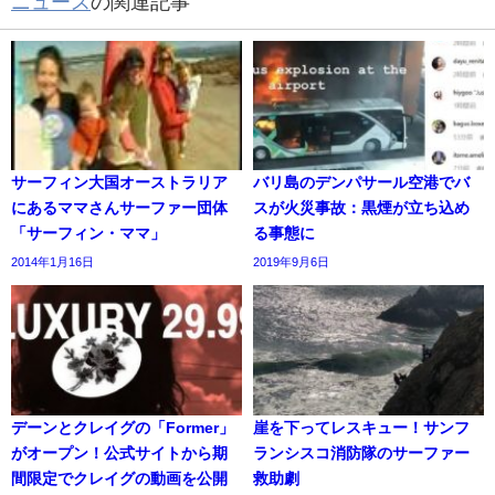
ニュース
の関連記事
サーフィン大国オーストラリア
バリ島のデンパサール空港でバ
にあるママさんサーファー団体
スが火災事故：黒煙が立ち込め
「サーフィン・ママ」
る事態に
2014年1月16日
2019年9月6日
デーンとクレイグの「Former」
崖を下ってレスキュー！サンフ
がオープン！公式サイトから期
ランシスコ消防隊のサーファー
間限定でクレイグの動画を公開
救助劇