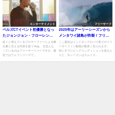
エンターテイメント
フリーサーフ
ベルズCTイベント初優勝となっ
2025年はアーリーシーズンから
たジョンジョン・フローレンス
メンタワイ諸島が炸裂！フリー
のVlog動画
サーフィン動画
続々と増えているプロサーファーによる舞
ここ最近はインドネシアのバリ島でのフリ
台裏と言える内容を扱うVlog。 主流とな
ーサーフィン動画が数多く見られます。
っているのはフリーサーファーですが、最
特にすでにビッグコンディションを迎えた
近ではウェブシリーズで...
りと、今シーズンはスムーズ...