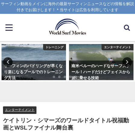
サーフィン動画をメインに海外の最新サーフィンニュースなどの情報を解説
付きでお届けします！＊当サイトは広告を利用しています
トレーニング
エンターテイメント
サーフィンのパドリングが早くな
南米ペルーのハードなサーフスク
り楽になるプールでのトレーニン
ール！ハードだけどフェイスから
グ方法
波に乗せる技術
2021年6月3日
2025年1月25日
エンターテイメント
ケイトリン・シマーズのワールドタイトル祝福動
画とWSLファイナル舞台裏