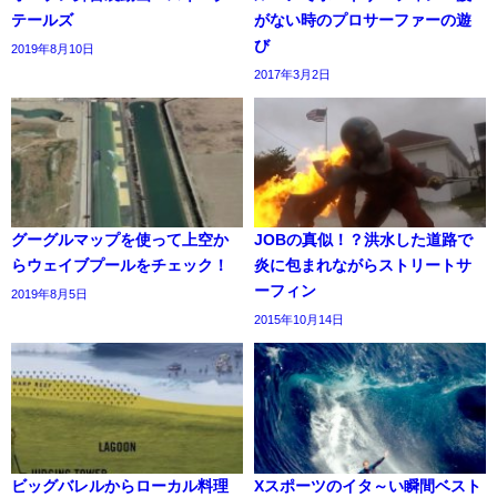
テールズ
がない時のプロサーファーの遊
び
2019年8月10日
2017年3月2日
グーグルマップを使って上空か
JOBの真似！？洪水した道路で
らウェイブプールをチェック！
炎に包まれながらストリートサ
ーフィン
2019年8月5日
2015年10月14日
ビッグバレルからローカル料理
Xスポーツのイタ～い瞬間ベスト