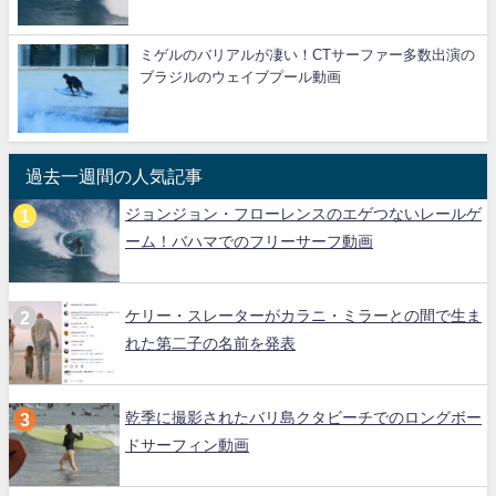
ミゲルのバリアルが凄い！CTサーファー多数出演の
ブラジルのウェイブプール動画
過去一週間の人気記事
ジョンジョン・フローレンスのエゲつないレールゲ
ーム！バハマでのフリーサーフ動画
ケリー・スレーターがカラニ・ミラーとの間で生ま
れた第二子の名前を発表
乾季に撮影されたバリ島クタビーチでのロングボー
ドサーフィン動画