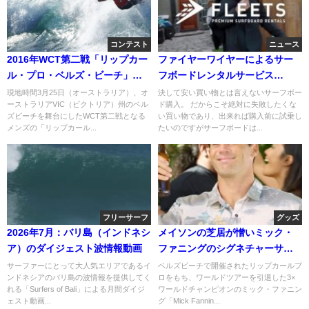
コンテスト
ニュース
2016年WCT第二戦「リップカー
ファイヤーワイヤーによるサー
ル・プロ・ベルズ・ビーチ」：
フボードレンタルサービス
二日目ハイライト
「Firewire Fleets」
現地時間3月25日（オーストラリア）、オ
決して安い買い物とは言えないサーフボー
ーストラリアVIC（ビクトリア）州のベル
ド購入。 だからこそ絶対に失敗したくな
ズビーチを舞台にしたWCT第二戦となる
い買い物であり、出来れば購入前に試乗し
メンズの「リップカール...
たいのですがサーフボードは...
フリーサーフ
グッズ
2026年7月：バリ島（インドネシ
メイソンの芝居が憎いミック・
ア）のダイジェスト波情報動画
ファニングのシグネチャーサン
ダル「Fanning Low」
サーファーにとって大人気エリアであるイ
ベルズビーチで開催されたリップカールプ
ンドネシアのバリ島の波情報を提供してく
ロをもち、ワールドツアーを引退した3×
れる「Surfers of Bali」による月間ダイジ
ワールドチャンピオンのミック・ファニン
ェスト動画...
グ「Mick Fannin...