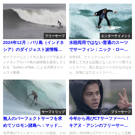
フリーサーフ
エンターテイメント
2024年12月：バリ島（インドネ
水陸両用ではない普通のスーツ
シア）のダイジェスト波情報動
でサーフィン：ニック・ローザ&
画
ルーク・デイヴィス
サーファーにとって大人気エリアであるイ
今年4月、クイックシルバー・ジャパンが
ンドネシアのバリ島の波情報を提供してく
発表して大きな話題となったスーツ型ウエ
れる「Surfers of Bali」による月間ダイジ
ットスーツ。見た目はスーツそのものなが
ェスト動画...
ら、生地にはウエットスーツ...
サーフトリップ
フリーサーフ
無人のパーフェクトサーフを求
今年から再びCTサーファーへ！
めてソロモン諸島へ：マッド・
キアヌ・アシンのフリーサーフ
ヒューイズ
＠ハワイ動画
北半球がウインターシーズンの現在、クロ
2015～2016年にCTサーファーとして活動