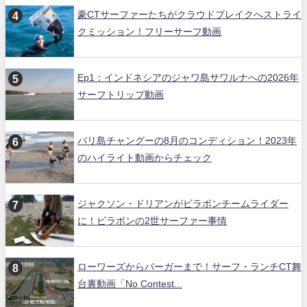
豪CTサーファーたちがクラウドブレイクへストライ
クミッション！フリーサーフ動画
Ep1：インドネシアのジャワ島サワルナへの2026年
サーフトリップ動画
バリ島チャングーの8月のコンディション！2023年
のハイライト動画からチェック
ジャクソン・ドリアンがビラボンチームライダー
に！ビラボンの2世サーファー事情
ローワーズからバーガーまで！サーフ・ランチCT舞
台裏動画「No Contest...