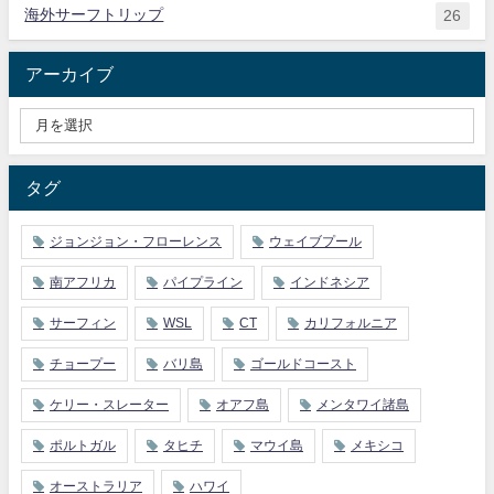
海外サーフトリップ
26
アーカイブ
タグ
ジョンジョン・フローレンス
ウェイブプール
南アフリカ
パイプライン
インドネシア
サーフィン
WSL
CT
カリフォルニア
チョープー
バリ島
ゴールドコースト
ケリー・スレーター
オアフ島
メンタワイ諸島
ポルトガル
タヒチ
マウイ島
メキシコ
オーストラリア
ハワイ