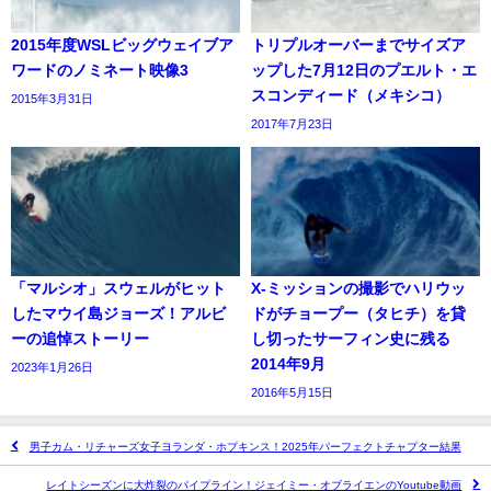
2015年度WSLビッグウェイブア
トリプルオーバーまでサイズア
ワードのノミネート映像3
ップした7月12日のプエルト・エ
スコンディード（メキシコ）
2015年3月31日
2017年7月23日
「マルシオ」スウェルがヒット
X-ミッションの撮影でハリウッ
したマウイ島ジョーズ！アルビ
ドがチョープー（タヒチ）を貸
ーの追悼ストーリー
し切ったサーフィン史に残る
2014年9月
2023年1月26日
2016年5月15日
男子カム・リチャーズ女子ヨランダ・ホプキンス！2025年パーフェクトチャプター結果
レイトシーズンに大炸裂のパイプライン！ジェイミー・オブライエンのYoutube動画