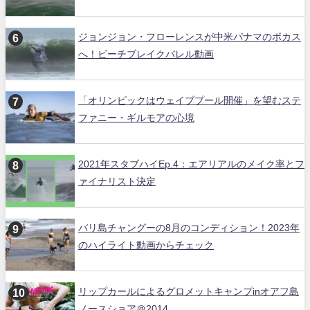
ジョンジョン・フローレンスが中米パナマのボカス
へ！ビーチブレイクバレル動画
「オリンピックはウェイブプール開催」を望むステ
ファニー・ギルモアの心境
2021年スタブハイEp.4：エアリアルのメイク率とフ
ァイナリスト決定
バリ島チャングーの8月のコンディション！2023年
のハイライト動画からチェック
リップカールによるグロメットキャンプinオアフ島
ノースショア＠2014