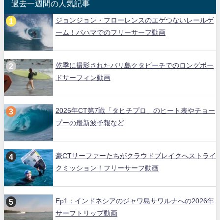
過去一週間の人気記事
ジョンジョン・フローレンスのエゲつないレールゲ
ーム！バハマでのフリーサーフ動画
乾季に撮影されたバリ島クタビーチでのロングボー
ドサーフィン動画
2026年CT第7戦「タヒチプロ」のヒート表やチョー
プーの最新波予報など
豪CTサーファーたちがクラウドブレイクへストライ
クミッション！フリーサーフ動画
Ep1：インドネシアのジャワ島サワルナへの2026年
サーフトリップ動画