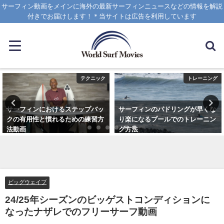
サーフィン動画をメインに海外の最新サーフィンニュースなどの情報を解説
付きでお届けします！＊当サイトは広告を利用しています
テクニック
トレーニング
サーフィンにおけるステップバッ
サーフィンのパドリングが早くな
クの有用性と慣れるための練習方
り楽になるプールでのトレーニン
法動画
グ方法
2020年10月20日
2021年6月3日
ビッグウェイブ
24/25年シーズンのビッゲストコンディションに
なったナザレでのフリーサーフ動画