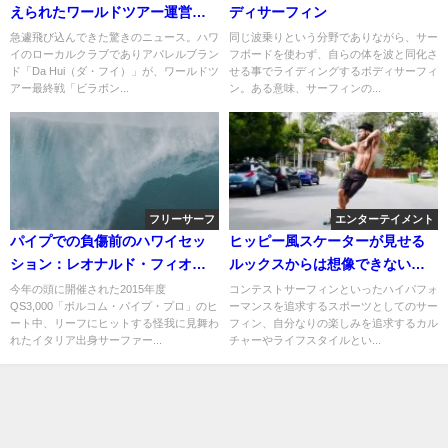
えられたワールドツアー運営団
ディサーフィン
体「ASP」
急遽飛び込んできた驚きのニュース。ハワ
同じ波乗りという分野でありながら、サー
イのローカルクラブでありアパレルブラン
フボードを使わず、自らの体を波と同化さ
ド「Da Hui（ダ・フイ）」が、ワールドツ
せる事でライディングするボディサーフィ
アー最終戦「ビラボン...
ン。ある意味、サーフィンの...
フリーサーフ
エンターテイメント
パイプでの負傷前のハワイセッ
ヒッピー風スケーターが見せる
ション：レオナルド・フィオラ
ルックスからは想像できないロ
ヴァンティ
ングスケートボード動画
今年の頭に開催された2015年度
コンテストサーフィンといったハイパフォ
QS3,000「ボルコム・パイプ・プロ」のヒ
ーマンスを追求するスポーツとしてのサー
ート中、リーフにヒットする怪我に見舞わ
フィン、自分なりの楽しみを追求するカル
れたイタリア出身サーファー...
チャーやライフスタイルとい...