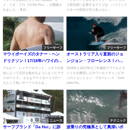
イ・リオ・プロ（Oi Rio Pro）」が開催さ
ス郡北部に位置するマリブは、ハリウッド
れました。 本日...
スターの別荘が立ち並ぶセレ...
フリーサーフ
フリーサーフ
マウイボーイズのタナー・ヘン
オーストラリア入り直前のジョ
ドリクソン！17/18年ハワイのハ
ンジョン・フローレンス！ハワ
イライト動画
イでのフリーサーフ動画
アルビー・レイヤーやマット・メオラの存
2016年と2017年の二年連続でワールドタ
在によって注目を集めるようになったマウ
イトルを獲得した2×ワールドチャンピオ
イボーイズ。 そんなマウイボーイズの一
ンのジョンジョン・フローレンス「John
人として高いサーフスキルを...
John Flo...
ニュース
テクニック
サーフブランド「Da Hui」に訴
波乗りの究極系として奥深いボ