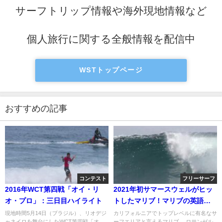
サーフトリップ情報や海外現地情報など
個人旅行に関する全般情報を配信中
WSTトップページ
おすすめの記事
コンテスト
フリーサーフ
2016年WCT第四戦「オイ・リ
2021年初サマースウェルがヒッ
オ・プロ」：三日目ハイライト
トしたマリブ！マリブの英語発
音についても
現地時間5月14日（ブラジル）、リオデジ
カリフォルニアでトップレベルに有名なサ
ャネイロを舞台にしたWCT第四戦「オ
ーフエリアと言えるマリブ。 ロサンゼル