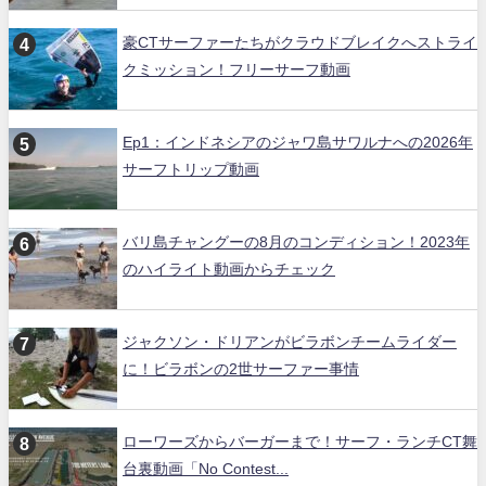
豪CTサーファーたちがクラウドブレイクへストライ
クミッション！フリーサーフ動画
Ep1：インドネシアのジャワ島サワルナへの2026年
サーフトリップ動画
バリ島チャングーの8月のコンディション！2023年
のハイライト動画からチェック
ジャクソン・ドリアンがビラボンチームライダー
に！ビラボンの2世サーファー事情
ローワーズからバーガーまで！サーフ・ランチCT舞
台裏動画「No Contest...