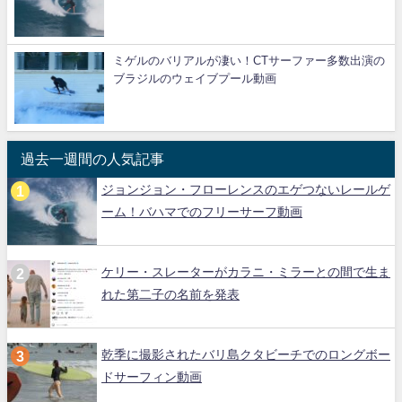
ミゲルのバリアルが凄い！CTサーファー多数出演の
ブラジルのウェイブプール動画
過去一週間の人気記事
ジョンジョン・フローレンスのエゲつないレールゲ
ーム！バハマでのフリーサーフ動画
ケリー・スレーターがカラニ・ミラーとの間で生ま
れた第二子の名前を発表
乾季に撮影されたバリ島クタビーチでのロングボー
ドサーフィン動画