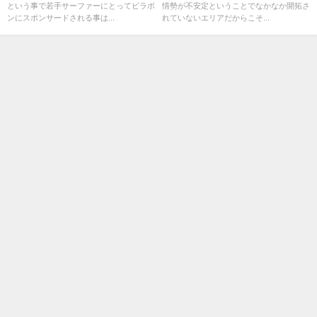
という事で若手サーファーにとってビラボ
情勢が不安定ということでなかなか開拓さ
ンにスポンサードされる事は...
れていないエリアだからこそ...