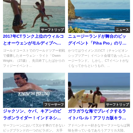
サーフトリップ
ニュース
2017年CTランク上位のウィルコ
ニュージーランドが舞台のビッ
とオーウェンがモルディブへ！
グイベント「Piha Pro」のリス
フリーサーフィン動画
ケをWSLが発表
ゴールドコーストでのワールドツアー初戦
かつてはウイメンズのCT（チャンピオン
で優勝したオーウェン・ライト「Owen
シップツアー）イベント会場であったニュ
Wright」（27歳）、先日終了したばかりの
ージーランド。 しかし、CTイベントがな
フィジーイベント...
くなってからというもの、...
フリーサーフ
サーフトリップ
ジャクソン、ケパ、キアンのビ
ガラガラな海でブレイクするラ
ラボンライダー！インドネシア
イトバレル！アフリカ版キラで
でのフリーサーフ動画
のフリーサーフ動画
サーフシーンにおいて欠かす事のできない
アドベンチャー好きなサーファーならば興
ビッグブランドの一つのビラボン。 大手
味を持っているであろうアフリカ大陸。