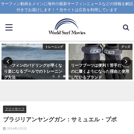
サーフィン動画をメインに海外の最新サーフィンニュースなどの情報を解説
付きでお届けします！＊当サイトは広告を利用しています
トレーニング
グッズ
サーフィンのパドリングが早くな
リーフブーツは便利！苦手だった
り楽になるプールでのトレーニン
のに履くようになった理由と使用
グ方法
しているブランド
2021年6月3日
2023年3月5日
フリーサーフ
ブラジリアンヤングガン：サミュエル・プポ
2014年1月1日