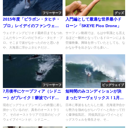
フリーサーフ
グッズ
2015年度「ビラボン・タヒチ・
入門編として最適な世界最小ド
プロ」レイデイのファンウェイ
ローン「SKEYE Pico Drone」
ブセッション
ウェイティングピリオド最終日までもつれ
サーフィン動画では、もはや常識とも言え
こんだ今シーズンのビラボン・タヒチ・プ
るほど一般的となっているドローンによる
ロ。そこまで波がなかったのかと思いき
空撮映像。興味を持っていたとしても、な
や、大海原に浮かぶタヒチだけ...
かなか手を出さない方も多い...
フリーサーフ
ビッグウェイブ
7月後半にケープフィア（シドニ
短時間のみコンディションが決
ー）がブレイク！癖波でパドル
まったマーヴェリックス！1月中
インセッション
旬のセッション動画
現在ビッグウェイブシーズンの終盤に差し
日本に寒波をもたらした後、北海道沖合か
掛かっているのが、真冬のオーストラリ
ら勢力を強めながらハワイへと向かって行
ア。 そのオーストラリアで注目のビッグ
く爆弾低気圧。 同低気圧はハワイへとビ
ウェイブイベントが、シドニー...
ッグスウェルを発生させ、そ...