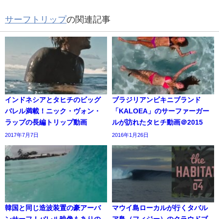
サーフトリップ
の関連記事
インドネシアとタヒチのビッグ
ブラジリアンビキニブランド
バレル満載！ニック・ヴォン・
「KALOEA」のサーファーガー
ラップの長編トリップ動画
ルが訪れたタヒチ動画＠2015
2017年7月7日
2016年1月26日
韓国と同じ造波装置の豪アーバ
マウイ島ローカルが行くタバル