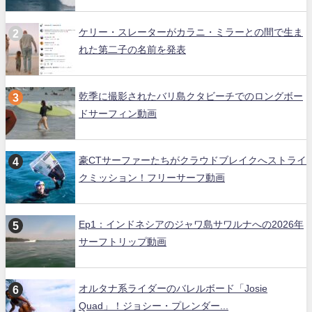
ケリー・スレーターがカラニ・ミラーとの間で生ま
れた第二子の名前を発表
乾季に撮影されたバリ島クタビーチでのロングボー
ドサーフィン動画
豪CTサーファーたちがクラウドブレイクへストライ
クミッション！フリーサーフ動画
Ep1：インドネシアのジャワ島サワルナへの2026年
サーフトリップ動画
オルタナ系ライダーのバレルボード「Josie
Quad」！ジョシー・プレンダー...