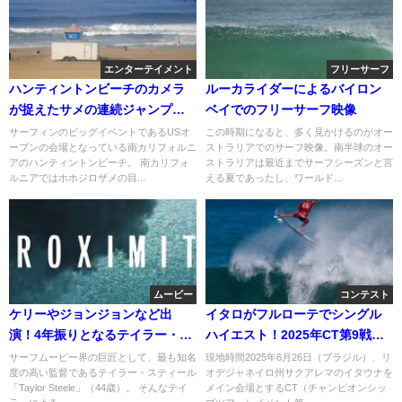
エンターテイメント
フリーサーフ
ハンティントンビーチのカメラ
ルーカライダーによるバイロン
が捉えたサメの連続ジャンプ動
ベイでのフリーサーフ映像
画
サーフィンのビッグイベントであるUSオ
この時期になると、多く見かけるのがオー
ープンの会場となっている南カリフォルニ
ストラリアでのサーフ映像。南半球のオー
アのハンティントンビーチ。 南カリフォ
ストラリアは最近までサーフシーズンと言
ルニアではホホジロザメの目...
える夏であったし、ワールド...
ムービー
コンテスト
ケリーやジョンジョンなど出
イタロがフルローテでシングル
演！4年振りとなるテイラー・ス
ハイエスト！2025年CT第9戦
ティール監督作「Proximity」情
「リオプロ」2日目
サーフムービー界の巨匠として、最も知名
現地時間2025年6月26日（ブラジル）、リ
度の高い監督であるテイラー・スティール
オデジャネイロ州サクアレマのイタウナを
報
「Taylor Steele」（44歳）。 そんなテイ
メイン会場とするCT（チャンピオンシッ