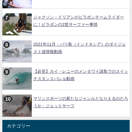
ジャクソン・ドリアンがビラボンチームライダー
に！ビラボンの2世サーファー事情
2021年11月：バリ島（インドネシア）のダイジェ
スト波情報動画
【必見】カイ・レニーのメンタワイ諸島でのスイッ
チスタンスバレル動画
マリンスポーツの新たなジャンルとなりえるのだろ
うか：ジェットサーフ
カテゴリー