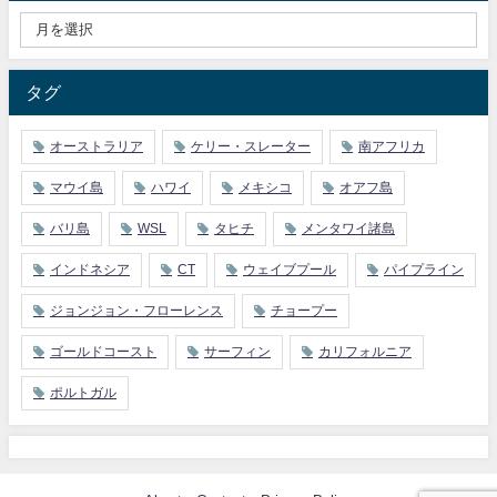
タグ
オーストラリア
ケリー・スレーター
南アフリカ
マウイ島
ハワイ
メキシコ
オアフ島
バリ島
WSL
タヒチ
メンタワイ諸島
インドネシア
CT
ウェイブプール
パイプライン
ジョンジョン・フローレンス
チョープー
ゴールドコースト
サーフィン
カリフォルニア
ポルトガル