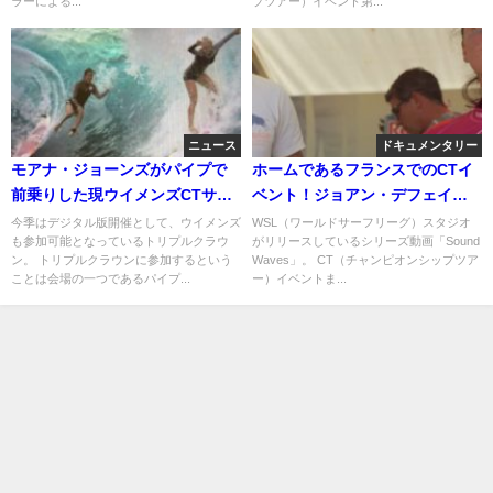
ラーによる...
プツアー）イベント第...
ニュース
ドキュメンタリー
モアナ・ジョーンズがパイプで
ホームであるフランスでのCTイ
前乗りした現ウイメンズCTサー
ベント！ジョアン・デフェイの
ファーを痛烈批判
舞台裏動画
今季はデジタル版開催として、ウイメンズ
WSL（ワールドサーフリーグ）スタジオ
も参加可能となっているトリプルクラウ
がリリースしているシリーズ動画「Sound
ン。 トリプルクラウンに参加するという
Waves」。 CT（チャンピオンシップツア
ことは会場の一つであるパイプ...
ー）イベントま...