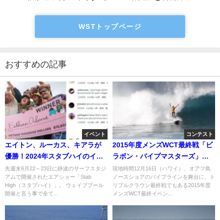
WSTトップページ
おすすめの記事
イベント
コンテスト
エイトン、ルーカス、キアラが
2015年度メンズWCT最終戦「ビ
優勝！2024年スタブハイのイベ
ラボン・パイプマスターズ」：
ント結果
三日目ハイライト
先週末6月22～23日に静波のサーフスタジ
現地時間12月16日（ハワイ）、オアフ島
アムで開催されたエアショー「Stab
ノースショアのパイプラインを舞台に、ト
High（スタブハイ）」。 ウェイブプール
リプルクラウン最終戦でもある2015年度
開催と言う事で全て...
メンズWCT最終イベン...