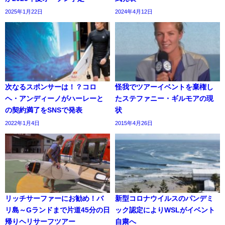
2025年1月22日
2024年4月12日
次なるスポンサーは！？コロ
怪我でツアーイベントを棄権し
ヘ・アンディーノがハーレーと
たステファニー・ギルモアの現
の契約満了をSNSで発表
状
2022年1月4日
2015年4月26日
リッチサーファーにお勧め！バ
新型コロナウイルスのパンデミ
リ島～Gランドまで片道45分の日
ック認定によりWSLがイベント
帰りヘリサーフツアー
自粛へ