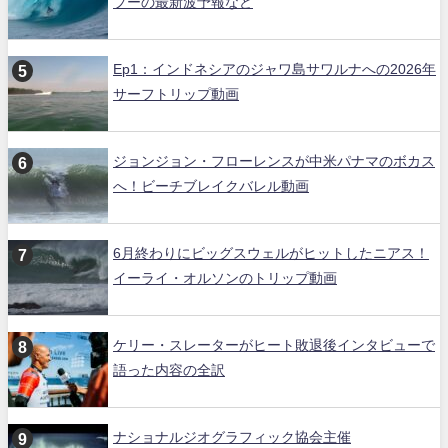
プーの最新波予報など
Ep1：インドネシアのジャワ島サワルナへの2026年
サーフトリップ動画
ジョンジョン・フローレンスが中米パナマのボカス
へ！ビーチブレイクバレル動画
6月終わりにビッグスウェルがヒットしたニアス！
イーライ・オルソンのトリップ動画
ケリー・スレーターがヒート敗退後インタビューで
語った内容の全訳
ナショナルジオグラフィック協会主催