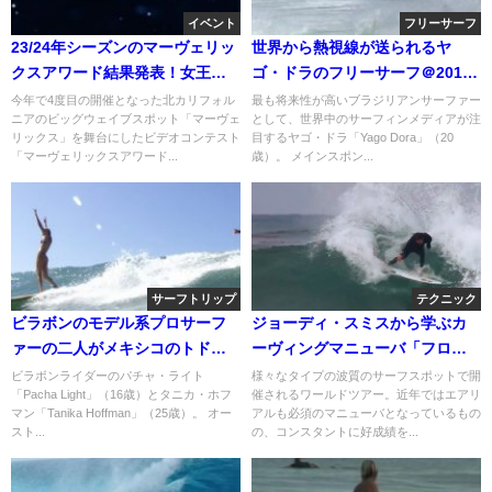
イベント
フリーサーフ
23/24年シーズンのマーヴェリッ
世界から熱視線が送られるヤ
クスアワード結果発表！女王ビ
ゴ・ドラのフリーサーフ＠2016
アンカが再び圧倒
年フランス
今年で4度目の開催となった北カリフォル
最も将来性が高いブラジリアンサーファー
ニアのビッグウェイブスポット「マーヴェ
として、世界中のサーフィンメディアが注
リックス」を舞台にしたビデオコンテスト
目するヤゴ・ドラ「Yago Dora」（20
「マーヴェリックスアワード...
歳）。 メインスポン...
サーフトリップ
テクニック
ビラボンのモデル系プロサーフ
ジョーディ・スミスから学ぶカ
ァーの二人がメキシコのトド
ーヴィングマニューバ「フロン
ス・サントスへサーフトリップ
トサイドラップ」
ビラボンライダーのパチャ・ライト
様々なタイプの波質のサーフスポットで開
「Pacha Light」（16歳）とタニカ・ホフ
催されるワールドツアー。近年ではエアリ
マン「Tanika Hoffman」（25歳）。 オー
アルも必須のマニューバとなっているもの
スト...
の、コンスタントに好成績を...