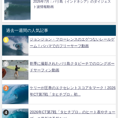
2026年7月：バリ島（インドネシア）のダイジェス
ト波情報動画
過去一週間の人気記事
ジョンジョン・フローレンスのエゲつないレールゲ
ーム！バハマでのフリーサーフ動画
乾季に撮影されたバリ島クタビーチでのロングボー
ドサーフィン動画
ケリーが圧巻のエクセレントスコアをマーク！2026
年CT第7戦「タヒチプロ」初...
2026年CT第7戦「タヒチプロ」のヒート表やチョー