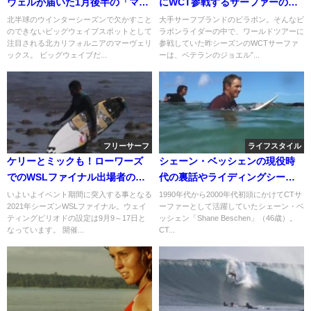
ウェルが届いた1月後半の「マー
にWCT参戦するサーファーの紹
ヴェリックス」セッション動画
介動画
北半球のウインターシーズンで欠かすこと
大手サーフブランドのビラボン。そんなビ
のできないビッグウェイブスポットとして
ラボンライダーの中で、ワールドツアーに
注目される北カリフォルニアのマーヴェリ
参戦していた昨シーズンのWCTサーファ
ックス。 ビッグウェイブだ...
ーは、ベテランのジョエル”...
フリーサーフ
ライフスタイル
ケリーとミックも！ローワーズ
シェーン・ベッシェンの現役時
でのWSLファイナル出場者のフ
代の裏話やライディングシーン
リーサーフ動画と最新波予報
収録動画
いよいよイベント期間に突入する事となる
1990年代から2000年代初頭にかけてCTサ
2021年シーズンWSLファイナル。ウェイ
ーファーとして活躍していたシェーン・ベ
ティングピリオドの設定は9月9～17日と
ッシェン「Shane Beschen」（46歳）。
なっています。 開催...
CT...