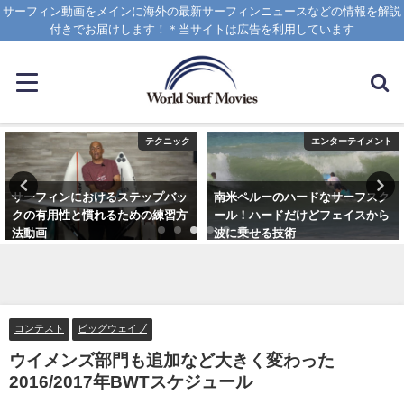
サーフィン動画をメインに海外の最新サーフィンニュースなどの情報を解説
付きでお届けします！＊当サイトは広告を利用しています
テクニック
エンターテイメント
サーフィンにおけるステップバッ
南米ペルーのハードなサーフスク
クの有用性と慣れるための練習方
ール！ハードだけどフェイスから
法動画
波に乗せる技術
2020年10月20日
2025年1月25日
コンテスト
ビッグウェイブ
ウイメンズ部門も追加など大きく変わった
2016/2017年BWTスケジュール