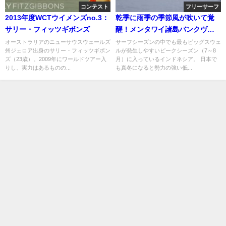
コンテスト
フリーサーフ
2013年度WCTウイメンズno.3：
乾季に雨季の季節風が吹いて覚
サリー・フィッツギボンズ
醒！メンタワイ諸島バンクヴォ
ルツのフリーサーフ動画
オーストラリアのニューサウスウェールズ
サーフシーズンの中でも最もビッグスウェ
州ジェロア出身のサリー・フィッツギボン
ルが発生しやすいピークシーズン（7～8
ズ（23歳）。2009年にワールドツアー入
月）に入っているインドネシア。 日本で
りし、実力はあるものの...
も真冬になると勢力の強い低...