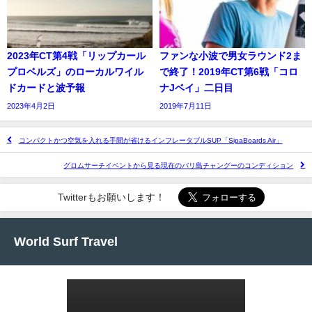
2023年CT第4戦「リップカール
ファンな小波で男女ラウンド2ま
プロベルズ」のローカルワイル
で終了！2019年CT第6戦「コロ
ドカードと波予報
ナJベイ」二日目
2023年4月2日
2019年7月11日
コンパクトかつ空気を入れる手間が省けるインフレータブルSUP「SipaBoards Air」
グロムサーチイベントから見る現在のバリ島チャングーのコンディション
Twitterもお願いします！
World Surf Travel