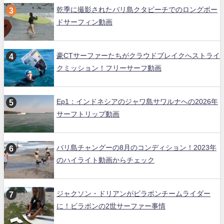
乾季に撮影されたバリ島クタビーチでのロングボー
ドサーフィン動画
豪CTサーファーたちがクラウドブレイクへストライ
クミッション！フリーサーフ動画
Ep1：インドネシアのジャワ島サワルナへの2026年
サーフトリップ動画
バリ島チャングーの8月のコンディション！2023年
のハイライト動画からチェック
ジャクソン・ドリアンがビラボンチームライダー
に！ビラボンの2世サーファー事情