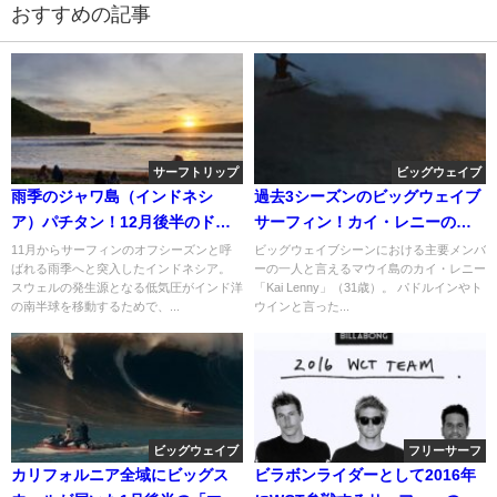
おすすめの記事
サーフトリップ
ビッグウェイブ
雨季のジャワ島（インドネシ
過去3シーズンのビッグウェイブ
ア）パチタン！12月後半のドロ
サーフィン！カイ・レニーのハ
ーン動画や波情報
イライト動画
11月からサーフィンのオフシーズンと呼
ビッグウェイブシーンにおける主要メンバ
ばれる雨季へと突入したインドネシア。
ーの一人と言えるマウイ島のカイ・レニー
スウェルの発生源となる低気圧がインド洋
「Kai Lenny」（31歳）。 パドルインやト
の南半球を移動するためで、...
ウインと言った...
ビッグウェイブ
フリーサーフ
カリフォルニア全域にビッグス
ビラボンライダーとして2016年