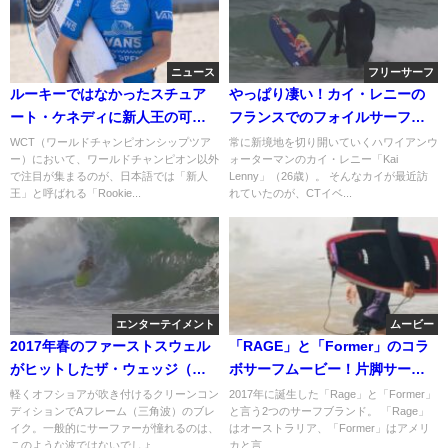
ニュース
フリーサーフ
ルーキーではなかったスチュア
やっぱり凄い！カイ・レニーの
ート・ケネディに新人王の可能
フランスでのフォイルサーフィ
性が！？異例の今季ワールドツ
ン動画
WCT（ワールドチャンピオンシップツア
常に新境地を切り開いていくハワイアンウ
ー）において、ワールドチャンピオン以外
ォーターマンのカイ・レニー「Kai
アー
で注目が集まるのが、日本語では「新人
Lenny」（26歳）。 そんなカイが最近訪
王」と呼ばれる「Rookie...
れていたのが、CTイベ...
エンターテイメント
ムービー
2017年春のファーストスウェル
「RAGE」と「Former」のコラ
がヒットしたザ・ウェッジ（南
ボサーフムービー！片脚サーフ
カリフォルニア）
ァーのカイが主役級
軽くオフショアが吹き付けるクリーンコン
2017年に誕生した「Rage」と「Former」
ディションでAフレーム（三角波）のブレ
と言う2つのサーフブランド。 「Rage」
イク。一般的にサーファーが憧れるのは、
はオーストラリア、「Former」はアメリ
このような波ではないでしょ...
カと言...