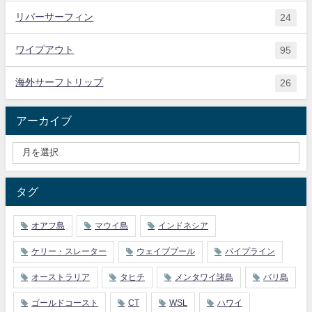
リバーサーフィン
24
ワイプアウト
95
海外サーフトリップ
26
アーカイブ
タグ
オアフ島
マウイ島
インドネシア
ケリー・スレーター
ウェイブプール
パイプライン
オーストラリア
タヒチ
メンタワイ諸島
バリ島
ゴールドコースト
CT
WSL
ハワイ