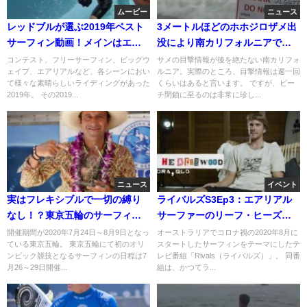
ムービー
ニュース
レッドブルが選ぶ2019年ベスト
3メートルほどのホホジロザメ出
サーフィン動画！メインはエク
没により南カリフォルニアで今
ストリーム
年3度目のビーチ閉鎖
コンテスト、フリーサーフィン、ビッグウ
サメの目撃情報が後を絶たない南カリフォ
ェイブ、エアリアルなど、各シーンにおい
ルニア。実際のところ、目撃情報は週一回
て様々な素晴らしいライディングがあった
くらいはあると言います。 ですが、ビー
2019年。 その2019...
チ閉鎖に至るのは非常に珍し...
ニュース
イベント
実はフレキシブルで一切の縛り
ライバルズS3Ep3：エアリアル
なし！？東京五輪のサーフィン
サーファーのリーフ・ヒーズル
の日程
ウッド
開催期間が2020年7月24日～8月9日となっ
オーストラリアでコロナ禍の2020年8月に
ている東京五輪。 東京五輪にて初のオリ
スタートしたサーフィンをテーマにしたテ
ンピック競技となるサーフィンの日程は7
レビ番組「Rivals（ライバルズ）」。 同番
月26～29日開催...
組は、かつてラ...