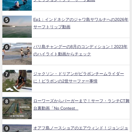
Ep1：インドネシアのジャワ島サワルナへの2026年
サーフトリップ動画
バリ島チャングーの8月のコンディション！2023年
のハイライト動画からチェック
ジャクソン・ドリアンがビラボンチームライダー
に！ビラボンの2世サーファー事情
ローワーズからバーガーまで！サーフ・ランチCT舞
台裏動画「No Contest...
オアフ島ノースショアのエアウィンド！ジョンジョ