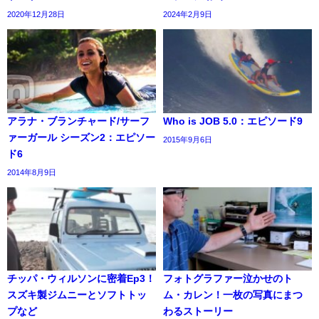
2020年12月28日
2024年2月9日
アラナ・ブランチャード/サーフ
Who is JOB 5.0：エピソード9
ァーガール シーズン2：エピソー
2015年9月6日
ド6
2014年8月9日
チッパ・ウィルソンに密着Ep3！
フォトグラファー泣かせのト
スズキ製ジムニーとソフトトッ
ム・カレン！一枚の写真にまつ
プなど
わるストーリー