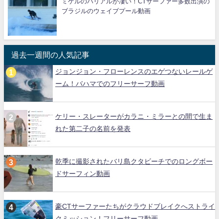
ミゲルのバリアルが凄い！CTサーファー多数出演の
ブラジルのウェイブプール動画
過去一週間の人気記事
ジョンジョン・フローレンスのエゲつないレールゲ
ーム！バハマでのフリーサーフ動画
ケリー・スレーターがカラニ・ミラーとの間で生ま
れた第二子の名前を発表
乾季に撮影されたバリ島クタビーチでのロングボー
ドサーフィン動画
豪CTサーファーたちがクラウドブレイクへストライ
クミッション！フリーサーフ動画