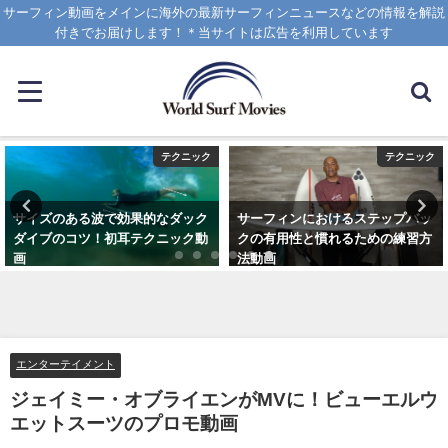
サーフィン動画をメインに海外の最新サーフィンニュースなどの情報を解説
付きでお届けします！＊当サイトは広告を利用しています
テクニック
テクニック
サイズのある波で効果的なダック
サーフィンにおけるステップバッ
ダイブのコツ！初耳テクニック動
クの有用性と慣れるための練習方
画
法動画
2020年4月8日
2020年10月20日
エンターテイメント
ジェイミー・オブライエンがMVに！ビューエルウ
エットスーツのプロモ動画