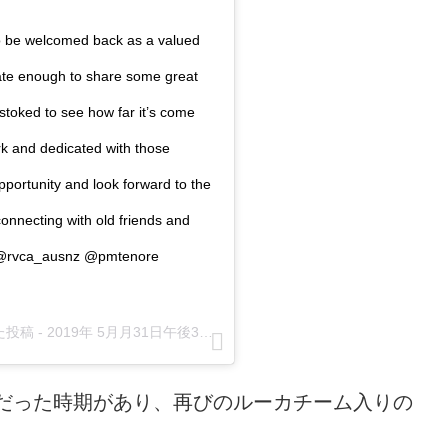
to be welcomed back as a valued
ate enough to share some great
stoked to see how far it’s come
rk and dedicated with those
pportunity and look forward to the
onnecting with old friends and
a @rvca_ausnz @pmtenore
た投稿 -
2019年 5月月31日午後3時01分PDT
だった時期があり、再びのルーカチーム入りの