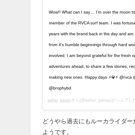
Wow!! What can I say.... I’m over the moon 
member of the RVCA surf team. I was fortun
years with the brand back in the day and am 
from it’s humble beginnings through hard wo
involved. I am beyond grateful for the fresh o
adventures ahead, to share a few stories, rec
making new ones. Happy days ⚡️💎⚡️ @rvc
@brophybd
asher pacey
さん(@asher_pacey)がシェアし
どうやら過去にもルーカライダー
ようです。