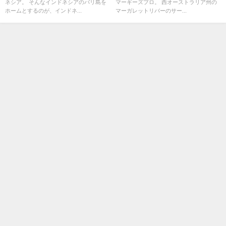
ネシア。 そんなインドネシアのバリ島を
マーギーズプロ。 西オーストラリア州の
ホームとするのが、インドネ...
マーガレットリバーのサー...