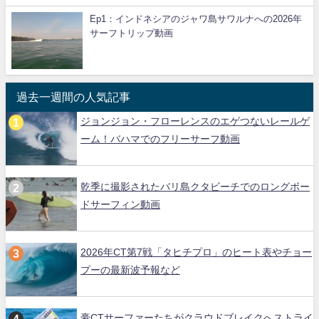
Ep1：インドネシアのジャワ島サワルナへの2026年
サーフトリップ動画
過去一週間の人気記事
ジョンジョン・フローレンスのエゲつないレールゲ
ーム！バハマでのフリーサーフ動画
乾季に撮影されたバリ島クタビーチでのロングボー
ドサーフィン動画
2026年CT第7戦「タヒチプロ」のヒート表やチョー
プーの最新波予報など
豪CTサーファーたちがクラウドブレイクへストライ