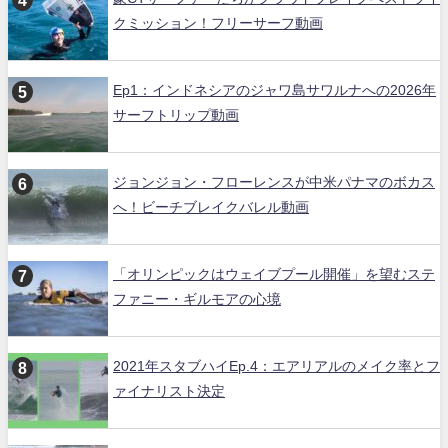
クミッション！フリーサーフ動画
Ep1：インドネシアのジャワ島サワルナへの2026年
サーフトリップ動画
ジョンジョン・フローレンスが中米パナマのボカス
へ！ビーチブレイクバレル動画
「オリンピックはウェイブプール開催」を望むステ
ファニー・ギルモアの心境
2021年スタブハイEp.4：エアリアルのメイク率とフ
ァイナリスト決定