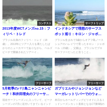
コンテスト
サーフトリップ
2013年度WCTメンズno.15：フ
インドネシアで理想のサーフス
ィリペ・トレド
ポット巡り：キロン・ジャボー
ル
ブラジル出身のフィリペ・トレド（18
ブラジル生まれで3歳からオアフ島ノース
歳）。2013年にツアー入りを果たしたば
ショアのハレイワで育ったキロン・ジャボ
かりのニューカマーでありながら、ベルズ
ール（23歳）。父親は、ブラジルでプロ
ビーチで開催されたツアーイ...
サーファーだったと言うこと...
フリーサーフ
フリーサーフ
5月乾季のバリ島ニャンニャンビ
ガブリエルやジョンジョンなど
ーチ！和井田理央のフリーサー
マーガレットリバーでのウォー
フィン動画
ムアップサーフ動画
現在サーフシーズンに入っていて、ピーク
本日からホールディングピリオドに入るミ
シーズンの7月に近付いてきているインド
ッドシーズンカット直前となるCT第5戦の