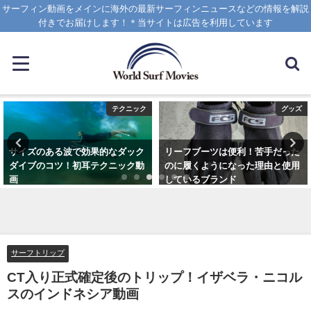
サーフィン動画をメインに海外の最新サーフィンニュースなどの情報を解説
付きでお届けします！＊当サイトは広告を利用しています
テクニック
グッズ
サイズのある波で効果的なダック
リーフブーツは便利！苦手だった
ダイブのコツ！初耳テクニック動
のに履くようになった理由と使用
画
しているブランド
2020年4月8日
2023年3月5日
サーフトリップ
CT入り正式確定後のトリップ！イザベラ・ニコル
スのインドネシア動画