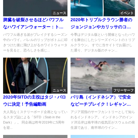
ニュース
イベント
脾臓を破裂させるほどパワフル
2020年トリプルクラウン勝者の
なハワイアンウォーター：トリ
ジョンジョンやカリッサのコメ
ー・メイスター
ントやハイライト動画
パワフル過ぎる波がブレイクするシーズン
今季はデジタル版という開催となったハワ
中のハワイ。バレルのリップがボトムに叩
イを舞台にしたシリーズイベントのトリプ
きつけた後に飛び上がるホワイトウォータ
ルクラウン。 すでに当サイトでお届けし
ーを見ると、恐ろしさを感じ...
た通り、デジタル版のチャン...
ニュース
フリーサーフ
2020年SITDの主役はタジ・バロ
バリ島（インドネシア）で安全
ウに決定！予告編動画
なビーチブレイク！レギャンビ
ーチでのフリーサーフ動画
大人気なミステリーボード企画となってい
アジア屈指のサーフカントリーとして知ら
るスタブ誌による「SITD（Stab in the
れるインドネシア。 インドネシアのイン
Dark）」。 同企画は昨年2019年に5周年
ド洋沿岸は南半球の低気圧がスウェルの発
を迎...
生源であり、南半球のウイン...