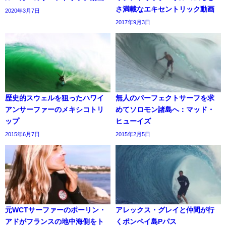
さ満載なエキセントリック動画
2020年3月7日
2017年9月3日
歴史的スウェルを狙ったハワイ
無人のパーフェクトサーフを求
アンサーファーのメキシコトリ
めてソロモン諸島へ：マッド・
ップ
ヒューイズ
2015年6月7日
2015年2月5日
元WCTサーファーのポーリン・
アレックス・グレイと仲間が行
アドがフランスの地中海側をト
くポンペイ島Pパス