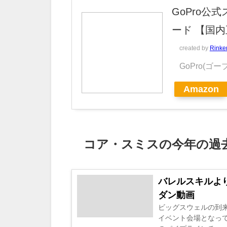
GoPro公式ス
ード 【国
created by
Rinke
GoPro(ゴー
Amazon
コア・スミスの今年の過
バレルスキルよ
ダン動画
ビッグスウェルの到来
イベント会場となっ