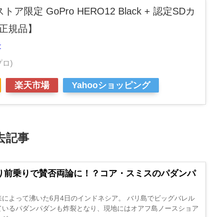
トア限定 GoPro HERO12 Black + 認定SDカ
内正規品】
r
プロ)
楽天市場
Yahooショッピング
去記事
り前乗りで賛否両論に！？コア・スミスのパダンパ
によって沸いた6月4日のインドネシア。 バリ島でビッグバレル
ているパダンパダンも炸裂となり、現地にはオアフ島ノースショア