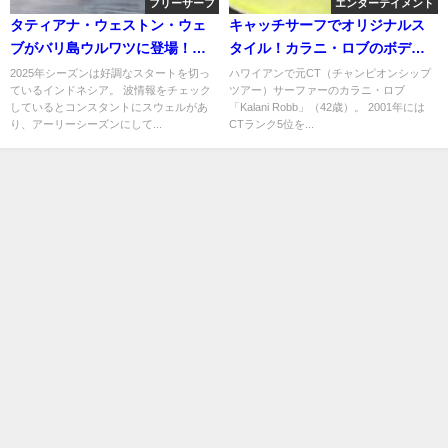
フリーサーフ
エンターテイメント
タティアナ・ウェストン・ウェ
キャッチサーフでオリジナルス
ブがバリ島ウルワツに登場！フ
タイル！カラニ・ロブのボディ
リーサーフィン動画
ボード動画
2025年シーズンは好調なスタートを切っ
ハワイアンで元CT（チャンピオンシップ
ているインドネシア。 波情報をチェック
ツアー）サーファーのカラニ・ロブ
しているとコンスタントにスウェルがあ
「Kalani Robb」（42歳）。 2001年には
り、アーリーシーズンにして...
CTランク5位を...