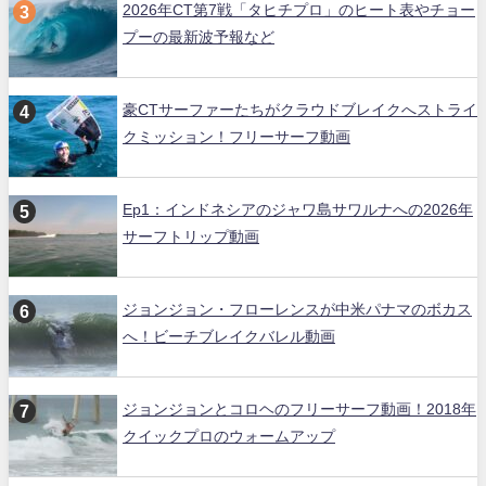
2026年CT第7戦「タヒチプロ」のヒート表やチョー
プーの最新波予報など
豪CTサーファーたちがクラウドブレイクへストライ
クミッション！フリーサーフ動画
Ep1：インドネシアのジャワ島サワルナへの2026年
サーフトリップ動画
ジョンジョン・フローレンスが中米パナマのボカス
へ！ビーチブレイクバレル動画
ジョンジョンとコロヘのフリーサーフ動画！2018年
クイックプロのウォームアップ