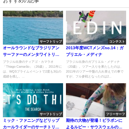
おすすめの記事
サーフトリップ
コンテスト
オールラウンドなブラジリアン
2013年度WCTメンズno.14：ガ
サーファーのメンタワイトリッ
ブリエル・メディナ
プ：ティアゴ・カマラオ
ブラジル出身のティアゴ・カマラオ
ブラジル出身のガブリエル・メディナ
「Thiago Camarão」（26歳）。2011年に
（20歳）。ツアー入りを果たしたのは、
は、WQSプライムイベントで2度も3位の
2011年のツアー中盤の入れ替えでの事で
成績を残し、...
すが、フル参戦となったのは2...
サーフトリップ
フリーサーフ
ミック・ファニングなどリップ
期待の大物が登場！ビラボンに
カールライダーのサーチトリッ
よるルビー・サウスウェルのウ