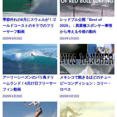
季節外れの8月にスウェルが！ゴ
レッドブル公開「Best of
ールドコーストのキラでのフリ
2020」：異業種スポンサー事情
ーサーフ動画
から考える今後の動向
2025年9月10日
2021年1月25日
アーリーシーズンのバリ島ドリ
メキシコで飽きるほどのチュー
ームランド！4月27日フリーサー
ビーコンディション：コリー・
フィン動画
ロペス
2025年4月29日
2015年3月13日