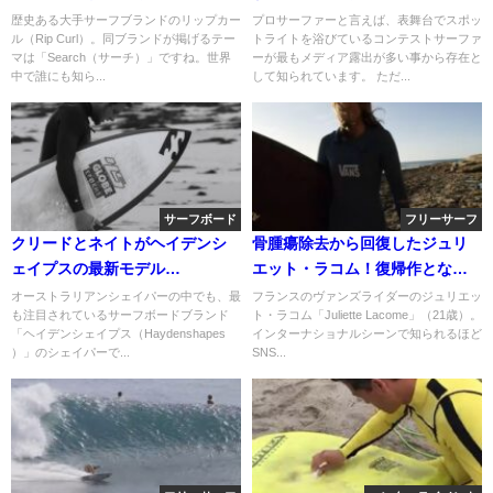
プ＠インドネシア
ェルカム動画
歴史ある大手サーフブランドのリップカー
プロサーファーと言えば、表舞台でスポッ
ル（Rip Curl）。同ブランドが掲げるテー
トライトを浴びているコンテストサーファ
マは「Search（サーチ）」ですね。世界
ーが最もメディア露出が多い事から存在と
中で誰にも知ら...
して知られています。 ただ...
サーフボード
フリーサーフ
クリードとネイトがヘイデンシ
骨腫瘍除去から回復したジュリ
ェイプスの最新モデル
エット・ラコム！復帰作となる
「Untitled」をテストライド
フリーサーフ動画
オーストラリアンシェイパーの中でも、最
フランスのヴァンズライダーのジュリエッ
も注目されているサーフボードブランド
ト・ラコム「Juliette Lacome」（21歳）。
「ヘイデンシェイプス（Haydenshapes
インターナショナルシーンで知られるほど
）」のシェイパーで...
SNS...