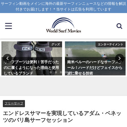
サーフィン動画をメインに海外の最新サーフィンニュースなどの情報を解説
付きでお届けします！＊当サイトは広告を利用しています
グッズ
エンターテイメント
リーフブーツは便利！苦手だった
南米ペルーのハードなサーフスク
のに履くようになった理由と使用
ール！ハードだけどフェイスから
しているブランド
波に乗せる技術
2023年3月5日
2025年1月25日
フリーサーフ
エンドレスサマーを実現しているアダム・ベネッ
ツのバリ島サーフセッション