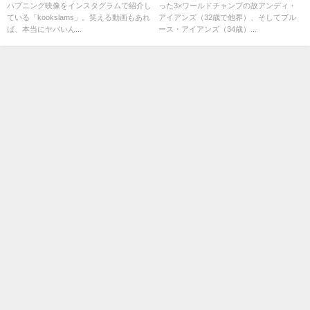
ハプニング映像をインスタグラムで紹介し
った3×ワールドチャンプの故アンディ・
ナル
ている「kookslams」。笑える動画もあれ
アイアンズ（32歳で他界）、そしてブル
ば、本当にヤバいん...
ース・アイアンズ（34歳）...