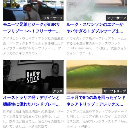
フリーサーフ
フリーサーフ
モニーツ兄弟とジークがBSRサ
ルーク・スワンソンのエアーが
ーフリゾートへ！フリーサーフ
ヤバすぎる！ダブルウープまで
ィン動画
メイクのプール動画
アメリカン・ウェイブ・マシン社の造波装
ハワイのオアフ島ノースショアをホームと
置「パーフェクトスウェル」を使用したウ
する若手注目株のルーク・スワンソン
ェイブプールのBSRサーフリゾート。 ア
「Luke Swanson」（19歳）。 次期ジョン
メリカのテキサス州ウェー...
ジョン・フローレ...
グッズ
サーフトリップ
オーストラリア発：デザインと
二ヶ月で9つの島を回ったインド
機能性に優れたハンドプレーン
ネシアトリップ：アレックス＆
を生み出す「エクト・ハンドプ
コア
世界的に高まる環境問題への意識が、サー
アイアンズ兄弟やアラナ・ブランチャード
フィン業界でも強まっている昨今。しか
と同じく、カウアイ島（ハワイ）出身のス
レーンズ」
し、数年ほど前までは、昔ながらの慣習が
ミス兄弟。兄がアレックス・スミス「Alex
続いていました。大きな問題で...
Smith」（24歳...