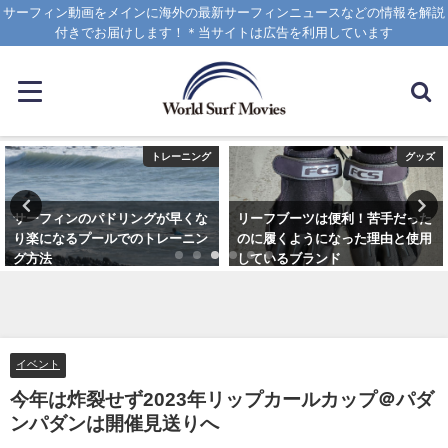
サーフィン動画をメインに海外の最新サーフィンニュースなどの情報を解説
付きでお届けします！＊当サイトは広告を利用しています
グッズ
テクニック
リーフブーツは便利！苦手だった
サーフィンにおけるステップバッ
のに履くようになった理由と使用
クの有用性と慣れるための練習方
しているブランド
法動画
2023年3月5日
2020年10月20日
イベント
今年は炸裂せず2023年リップカールカップ＠パダ
ンパダンは開催見送りへ