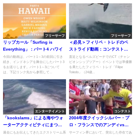
フリーサーフ
フリーサーフ
リップカール「Surfing is
＜必見＞フィリペ・トレドのベ
Everything」：パート4 ハワイ
ストライド動画：コンテストと
フリーサーフィン
今回の動画は、パート1～3の前回に引き
直近となるベルズビーチでのCT（チャン
続き、インドネシアを舞台にしたパート3
ピオンシップツアー）イベントでは準優勝
をお送りします。パート1～3について
を果たしたフィリペ・トレド「Filipe
は、下記リンク先から参照して...
Toledo」（24歳...
エンターテイメント
コンテスト
「kookslams」による海やウォ
2004年度クイックシルバー・プ
ーターアクティビティにまつわ
ロ・フランスでのアンディvsブ
るハプニング映像
ルースのアイアンズ兄弟ファイ
過去にもお伝えしてきたエクストリーム系
サーフィン界において、突出した存在であ