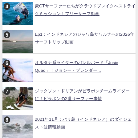
豪CTサーファーたちがクラウドブレイクへストライ
クミッション！フリーサーフ動画
Ep1：インドネシアのジャワ島サワルナへの2026年
サーフトリップ動画
オルタナ系ライダーのバレルボード「Josie
Quad」！ジョシー・プレンダー...
ジャクソン・ドリアンがビラボンチームライダー
に！ビラボンの2世サーファー事情
2021年11月：バリ島（インドネシア）のダイジェ
スト波情報動画