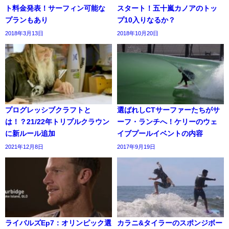
ト料金発表！サーフィン可能な
スタート！五十嵐カノアのトッ
プランもあり
プ10入りなるか？
2018年3月13日
2018年10月20日
プログレッシブクラフトと
選ばれしCTサーファーたちがサ
は！？21/22年トリプルクラウン
ーフ・ランチへ！ケリーのウェ
に新ルール追加
イブプールイベントの内容
2021年12月8日
2017年9月19日
ライバルズEp7：オリンピック選
カラニ&タイラーのスポンジボー