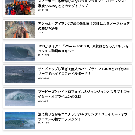
スノーボードも半端じゃないジョンジョン・フローレンス！
家族やJOBなどとカナダトリップ
2018.1.10
アクセル・アイアンズ7歳の誕生日！JOBによるノースショア
の遊びを堪能
2018.1.2
JOBがサイク！「Who is JOB 7.0」未収録となったバレルセ
ッション動画＠メキシコ
2017.12.21
サイズアップし過ぎで無人のパイプライン：JOBとカイが3rd
リーフでハイドロフォイルボード？
2017.12.18
プーピーズとハイドロフォイル&ジョンジョンとスラブ！ジェ
イミー・オブライエンの休日
2017.12.4
波に乗りながらココナッツジャグリング！ジェイミー・オブ
ライエンの新サーフスタント
2017.11.22