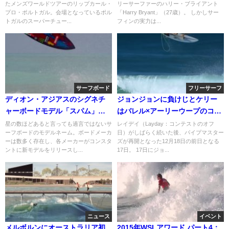
たメンズワールドツアーのリップカール・
リーサーファーのハリー・ブライアント
プロ・ポルトガル。会場となっているポル
「Harry Bryant」（27歳）。 しかしサー
トガルのスーパーチュー...
フィンの実力は...
サーフボード
フリーサーフ
ディオン・アジアスのシグネチ
ジョンジョンに負けじとケリー
ャーボードモデル「スパム」が
はバレル×アーリーウープのコン
スーパーブランドからリリース
ボ＠バックドア
星の数ほどあると言っても過言ではないサ
レイデイ（Layday：コンテストのオフ
ーフボードのモデルネーム。ボードメーカ
日）がしばらく続いた後、パイプマスター
ーは数多く存在し、各メーカーがコンスタ
ズが再開となった12月18日の前日となる
ントに新モデルをリリースし...
17日。 17日にジョ...
ニュース
イベント
メルボルンにオーストラリア初
2015年WSLアワード パート4：