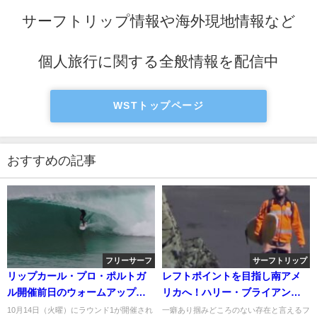
サーフトリップ情報や海外現地情報など
個人旅行に関する全般情報を配信中
WSTトップページ
おすすめの記事
フリーサーフ
サーフトリップ
リップカール・プロ・ポルトガ
レフトポイントを目指し南アメ
ル開催前日のウォームアップセ
リカへ！ハリー・ブライアント
ッション
のサーフトリップ動画
10月14日（火曜）にラウンド1が開催され
一癖あり掴みどころのない存在と言えるフ