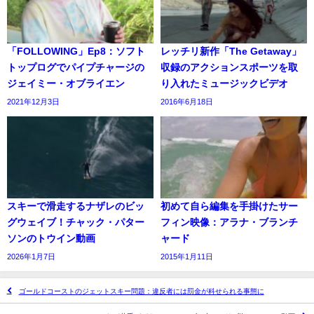
「FOLLOWING」Ep8：ソフト
レッチリ新作「The Getaway」
トップログでパイプチャージの
収録のアクションスポーツを取
ジェイミー・オブライエン
り入れたミュージックビデオ
2021年12月3日
2016年6月18日
スキーで滑走するナザレのビッ
初めて自ら編集を手掛けたサー
グウェイブ！チャック・パター
フィン映像：アラナ・ブランチ
ソンのトウイン動画
ャード
2026年1月7日
2015年1月11日
ゴールドコーストのジェットスキー問題：違反者には罰金が科せられる事態に