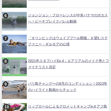
ジョンジョン・フローレンスが中米パナマのボカス
へ！ビーチブレイクバレル動画
「オリンピックはウェイブプール開催」を望むステ
ファニー・ギルモアの心境
2021年スタブハイEp.4：エアリアルのメイク率とフ
ァイナリスト決定
バリ島チャングーの8月のコンディション！2023年
のハイライト動画からチェック
リップカールによるグロメットキャンプinオアフ島