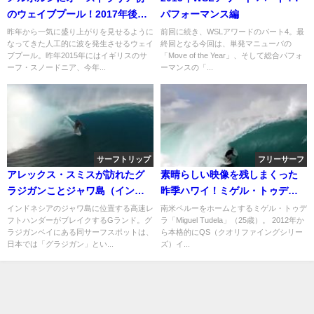
のウェイブプール！2017年後半
パフォーマンス編
にオープン予定
昨年から一気に盛り上がりを見せるように
前回に続き、WSLアワードのパート4。最
なってきた人工的に波を発生させるウェイ
終回となる今回は、単発マニューバの
ブプール。昨年2015年にはイギリスのサ
「Move of the Year」、そして総合パフォ
ーフ・スノードニア、今年...
ーマンスの「...
サーフトリップ
フリーサーフ
アレックス・スミスが訪れたグ
素晴らしい映像を残しまくった
ラジガンことジャワ島（インド
昨季ハワイ！ミゲル・トゥデラ
ネシア）のGランド
のフリーサーフ動画
インドネシアのジャワ島に位置する高速レ
南米ペルーをホームとするミゲル・トゥデ
フトハンダーがブレイクするGランド。グ
ラ「Miguel Tudela」（25歳）。 2012年か
ラジガンベイにある同サーフスポットは、
ら本格的にQS（クオリファイングシリー
日本では「グラジガン」とい...
ズ）イ...