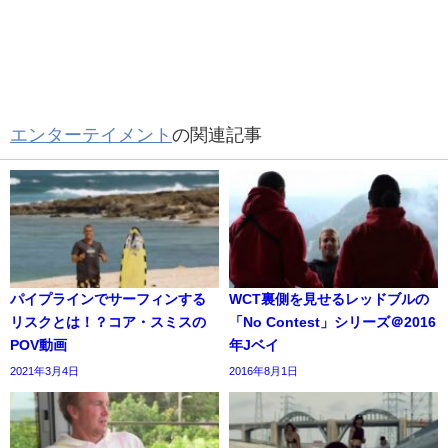
エンターテイメント
の関連記事
パイプラインでサーフィンする
WCT裏側を見せるレッドブルの
リスクとは！？コア・スミスの
「No Contest」シリーズ＠2016
POV動画
年Jベイ
2021年3月4日
2016年8月1日