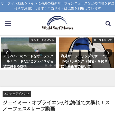
サーフィン動画をメインに海外の最新サーフィンニュースなどの情報を解説
付きでお届けします！＊当サイトは広告を利用しています
エンターテイメント
サーフトリップ
南米ペルーのハードなサーフスク
海外サーフトリップでサーフボー
ール！ハードだけどフェイスから
ドのパッキング（梱包）を簡単
波に乗せる技術
に！緩衝材の使い方
2025年1月25日
2025年4月12日
エンターテイメント
ジェイミー・オブライエンが北海道で大暴れ！ス
ノーフェス&サーフ動画