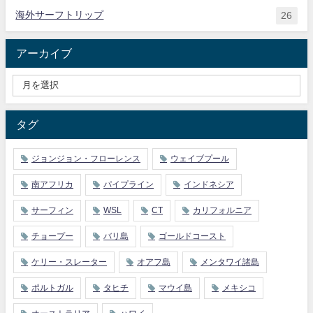
海外サーフトリップ
26
アーカイブ
タグ
ジョンジョン・フローレンス
ウェイブプール
南アフリカ
パイプライン
インドネシア
サーフィン
WSL
CT
カリフォルニア
チョープー
バリ島
ゴールドコースト
ケリー・スレーター
オアフ島
メンタワイ諸島
ポルトガル
タヒチ
マウイ島
メキシコ