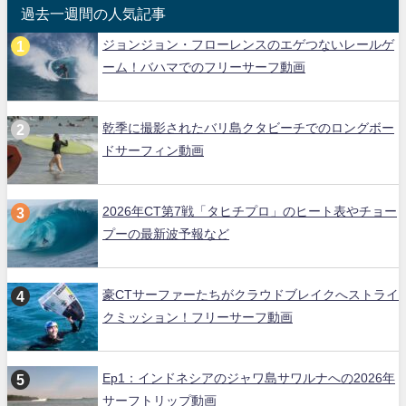
過去一週間の人気記事
ジョンジョン・フローレンスのエゲつないレールゲ
ーム！バハマでのフリーサーフ動画
乾季に撮影されたバリ島クタビーチでのロングボー
ドサーフィン動画
2026年CT第7戦「タヒチプロ」のヒート表やチョー
プーの最新波予報など
豪CTサーファーたちがクラウドブレイクへストライ
クミッション！フリーサーフ動画
Ep1：インドネシアのジャワ島サワルナへの2026年
サーフトリップ動画