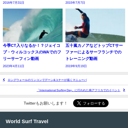
2016年7月31日
2015年7月7日
今季CT入りなるか！？ジェイコ
五十嵐カノアなどトップCTサー
ブ・ウィルコックスのWAでのフ
ファーによるサーフランチでの
リーサーフィン動画
トレーニング動画
2023年4月11日
2019年9月19日
ロングウォールのリンコンでデーン&コナーが描くマニューバ
「International Surfing Day」に行われた南アフリカでのイベント
Twitterもお願いします！
World Surf Travel