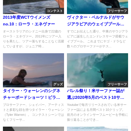
コンテスト
フリーサーフ
2013年度WCTウイメンズ
ヴィクター・ベルナルドがサウ
no.10：ローラ・エネヴァー
ジアラビアのウェイブプール
へ！フリーサーフィン動画
オーストラリアのシドニー出身で22歳の
すでにお伝えした通り、中東のサウジアラ
ローラ・エネヴァー。2011年にツアー入
ビアに誕生したエンドレスサーフ搭載ウェ
りを果たし、ツアー落ちすることなく活躍
イブプール。 これまでにヤゴ・ドラなど
していますが、ジュニア時...
数々のプロサーファーがテス...
グッズ
フリーサーフ
タイラー・ウォーレンのシグネ
バレル祭り！米サーファー誌が
チャーボードショーツ！ビラボ
選ぶ2020年5月のベスト10サー
ンのプロモ動画
フィン動画
プロサーファー、シェイパー、アーティス
Youtubeで毎月リリースされている米サー
トと多彩な顔を持つタイラー・ウォーレン
ファー誌による月間ベスト10クリップ。
（Tyler Warren）。 コンテストシーンでは
前月のオンラインサーフムービーを手軽に
なくフリーサ...
振り返ることができ...