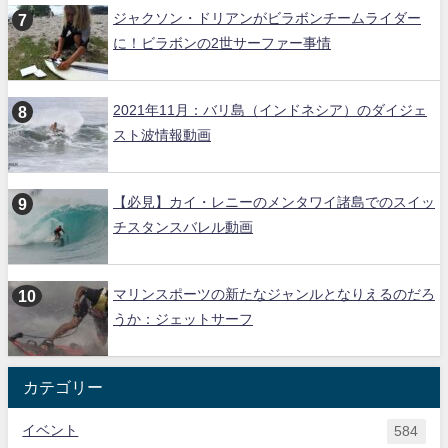
ジャクソン・ドリアンがビラボンチームライダー
に！ビラボンの2世サーファー事情
2021年11月：バリ島（インドネシア）のダイジェ
スト波情報動画
【必見】カイ・レニーのメンタワイ諸島でのスイッ
チスタンスバレル動画
マリンスポーツの新たなジャンルとなりえるのだろ
うか：ジェットサーフ
カテゴリー
イベント
584