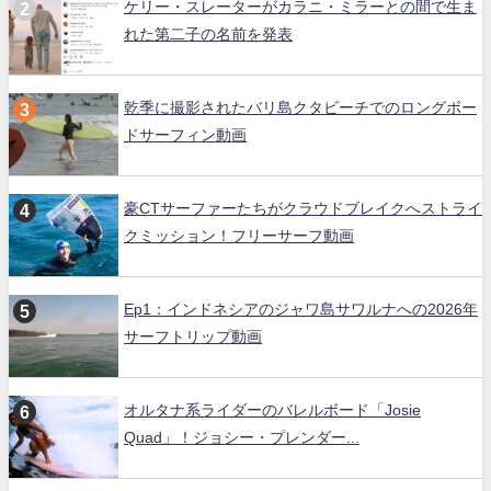
ケリー・スレーターがカラニ・ミラーとの間で生ま
れた第二子の名前を発表
乾季に撮影されたバリ島クタビーチでのロングボー
ドサーフィン動画
豪CTサーファーたちがクラウドブレイクへストライ
クミッション！フリーサーフ動画
Ep1：インドネシアのジャワ島サワルナへの2026年
サーフトリップ動画
オルタナ系ライダーのバレルボード「Josie
Quad」！ジョシー・プレンダー...