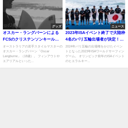
グッズ
ニュース
オスカー・ラングバーンによる
2023年ISAイベント終了で大陸枠
FCSのクリステンソンキールフ
4名のパリ五輪出場者が決定！今
ィン使用動画
後の考察なども
オーストラリアの若手スタイルマスターの
2024年パリ五輪の出場権をかけたイベン
オスカー・ラングバーン「Oscar
トとなった2023年ISAワールドサーフィン
Langburne」（18歳）。 フィンアウトや
ゲーム。 オリンピック前年のISAイベント
エアリアルといった...
のヒエラルキー...