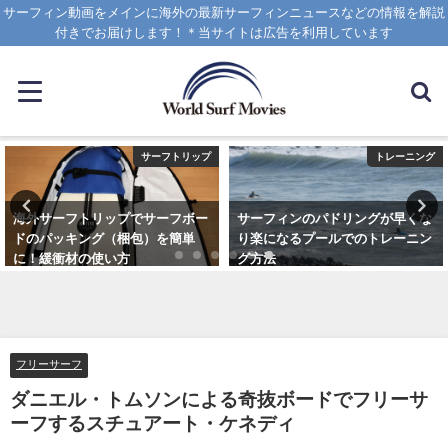
サーフィン動画をメインに海外の最新サーフィンニュースなどの情報を解説
付きでお届けします！＊当サイトは広告を利用しています
サーフトリップ
トレーニング
海外サーフトリップでサーフボー
サーフィンのパドリングが早くな
ドのパッキング（梱包）を簡単
り楽になるプールでのトレーニン
に！緩衝材の使い方
グ方法
2025年4月12日
2021年6月3日
フリーサーフ
ダニエル・トムソンによる奇抜ボードでフリーサ
ーフするスチュアート・ケネディ