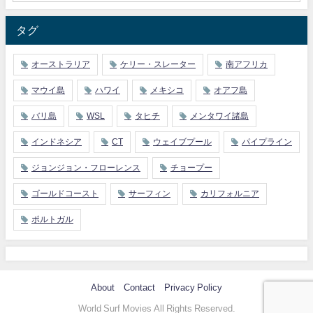
タグ
オーストラリア
ケリー・スレーター
南アフリカ
マウイ島
ハワイ
メキシコ
オアフ島
バリ島
WSL
タヒチ
メンタワイ諸島
インドネシア
CT
ウェイブプール
パイプライン
ジョンジョン・フローレンス
チョープー
ゴールドコースト
サーフィン
カリフォルニア
ポルトガル
About
Contact
Privacy Policy
World Surf Movies All Rights Reserved.