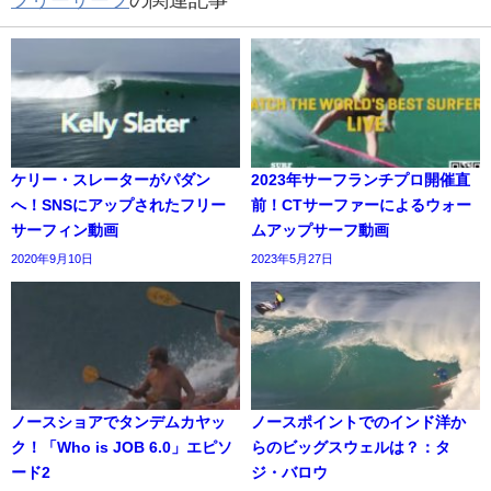
フリーサーフ
の関連記事
ケリー・スレーターがパダン
2023年サーフランチプロ開催直
へ！SNSにアップされたフリー
前！CTサーファーによるウォー
サーフィン動画
ムアップサーフ動画
2020年9月10日
2023年5月27日
ノースショアでタンデムカヤッ
ノースポイントでのインド洋か
ク！「Who is JOB 6.0」エピソ
らのビッグスウェルは？：タ
ード2
ジ・バロウ