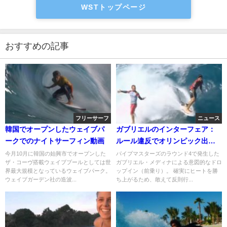
WSTトップページ
おすすめの記事
フリーサーフ
ニュース
韓国でオープンしたウェイブパ
ガブリエルのインターフェア：
ークでのナイトサーフィン動画
ルール違反でオリンピック出場
権を失う可能性も
今月10月に韓国の始興市でオープンした
パイプマスターズのラウンド4で発生した
ザ・コーヴ搭載ウェイブプールとしては世
ガブリエル・メディナによる意図的なドロ
界最大規模となっているウェイブパーク。
ップイン（前乗り）。 確実にヒートを勝
ウェイブガーデン社の造波...
ち上がるため、敢えて反則行...