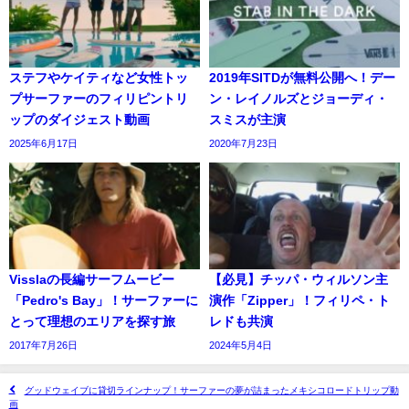
ステフやケイティなど女性トッ
2019年SITDが無料公開へ！デー
プサーファーのフィリピントリ
ン・レイノルズとジョーディ・
ップのダイジェスト動画
スミスが主演
2025年6月17日
2020年7月23日
Visslaの長編サーフムービー
【必見】チッパ・ウィルソン主
「Pedro's Bay」！サーファーに
演作「Zipper」！フィリペ・ト
とって理想のエリアを探す旅
レドも共演
2017年7月26日
2024年5月4日
グッドウェイブに貸切ラインナップ！サーファーの夢が詰まったメキシコロードトリップ動
画