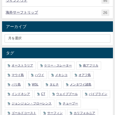
ワイプアウト
95
海外サーフトリップ
26
アーカイブ
タグ
オーストラリア
ケリー・スレーター
南アフリカ
マウイ島
ハワイ
メキシコ
オアフ島
バリ島
WSL
タヒチ
メンタワイ諸島
インドネシア
CT
ウェイブプール
パイプライン
ジョンジョン・フローレンス
チョープー
ゴールドコースト
サーフィン
カリフォルニア