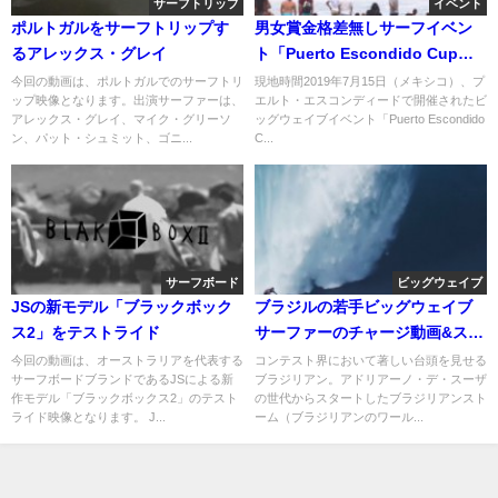
サーフトリップ
イベント
ポルトガルをサーフトリップす
男女賞金格差無しサーフイベン
るアレックス・グレイ
ト「Puerto Escondido Cup」
が実現へ
今回の動画は、ポルトガルでのサーフトリ
現地時間2019年7月15日（メキシコ）、プ
ップ映像となります。出演サーファーは、
エルト・エスコンディードで開催されたビ
アレックス・グレイ、マイク・グリーソ
ッグウェイブイベント「Puerto Escondido
ン、パット・シュミット、ゴニ...
C...
サーフボード
ビッグウェイブ
JSの新モデル「ブラックボック
ブラジルの若手ビッグウェイブ
ス2」をテストライド
サーファーのチャージ動画&スポ
ンサー状況が好転のブラジル
今回の動画は、オーストラリアを代表する
コンテスト界において著しい台頭を見せる
サーフボードブランドであるJSによる新
ブラジリアン。アドリアーノ・デ・スーザ
作モデル「ブラックボックス2」のテスト
の世代からスタートしたブラジリアンスト
ライド映像となります。 J...
ーム（ブラジリアンのワール...