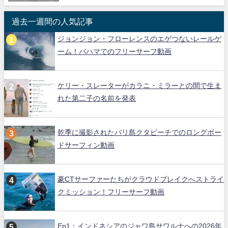
過去一週間の人気記事
ジョンジョン・フローレンスのエゲつないレールゲ
ーム！バハマでのフリーサーフ動画
ケリー・スレーターがカラニ・ミラーとの間で生ま
れた第二子の名前を発表
乾季に撮影されたバリ島クタビーチでのロングボー
ドサーフィン動画
豪CTサーファーたちがクラウドブレイクへストライ
クミッション！フリーサーフ動画
Ep1：インドネシアのジャワ島サワルナへの2026年