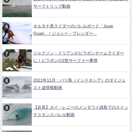
サーフトリップ動画
オルタナ系ライダーのバレルボード「Josie
Quad」！ジョシー・プレンダー...
ジャクソン・ドリアンがビラボンチームライダー
に！ビラボンの2世サーファー事情
2021年11月：バリ島（インドネシア）のダイジェ
スト波情報動画
【必見】カイ・レニーのメンタワイ諸島でのスイッ
チスタンスバレル動画