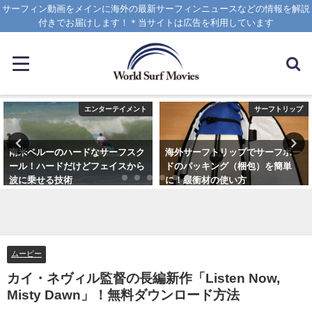
サーフィン動画をメインに海外の最新サーフィンニュースなどの情報を解説
付きでお届けします！＊当サイトは広告を利用しています
エンターテイメント
サーフトリップ
南米ペルーのハードなサーフスク
海外サーフトリップでサーフボー
ール！ハードだけどフェイスから
ドのパッキング（梱包）を簡単
波に乗せる技術
に！緩衝材の使い方
2025年1月25日
2025年4月12日
ムービー
カイ・ネヴィル監督の長編新作「Listen Now,
Misty Dawn」！無料ダウンロード方法