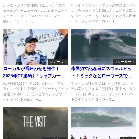
画
ジャックがフリーサーフ
オーストラリアのNSW（ニューサウスウ
ワールドツアーサーファーの中には、イベ
ェールズ）州ニューカッスルをホームとす
ント会場の中でもお気に入りエリアと口に
るコナー・リー「Connor Lee」（20
するサーファーもいるほど人気が高い西オ
歳）。 コンテストシ...
ーストラリアのマーガレット...
コンテスト
フリーサーフ
ローカルが番狂わせを発生！
米国独立記念日にスウェルヒッ
2025年CT第5戦「リップカール
ト！ミックなどローワーズでの
プロベルズ」初日
フリーサーフィン動画
現地時間2025年4月18日（オーストラリ
アメリカの独立記念日だった7月4日。 同
ア）、ビクトリア州ベルズビーチをメイン
日の南カリフォルニアは波に恵まれ、今シ
会場とするCT（チャンピオンシップツア
ーズンはレギュラーシーズンのCTイベン
ー）イベント第5戦「R...
ト会場となったローワーズ...