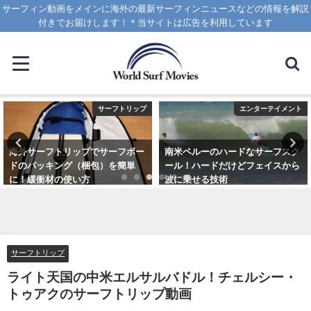
サーフィン動画をメインに海外の最新サーフィンニュースなどの情報を解説
付きでお届けします！＊当サイトは広告を利用しています
サーフトリップ
エンターテイメント
海外サーフトリップでサーフボー
南米ペルーのハードなサーフスク
ドのパッキング（梱包）を簡単
ール！ハードだけどフェイスから
に！緩衝材の使い方
波に乗せる技術
2025年4月12日
2025年1月25日
サーフトリップ
ライト天国の中米エルサルバドル！チェルシー・
トゥアクのサーフトリップ動画