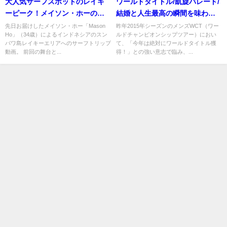
大人気サーフスポットのレイキ
ワールドタイトル/凱旋パレード/
ーピーク！メイソン・ホーのフ
結婚と人生最高の瞬間を味わう
リーサーフ動画
アドリアーノ・デ・スーザ
先日お届けしたメイソン・ホー「Mason
昨年2015年シーズンのメンズWCT（ワー
Ho」（34歳）によるインドネシアのスン
ルドチャンピオンシップツアー）におい
バワ島レイキーエリアへのサーフトリップ
て、「今年は絶対にワールドタイトル獲
動画。 前回の舞台と...
得！」との強い意志で臨み、...