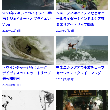
2021年メキシコのハイライト動
ジョーディやケイティなどオニ
画！ジェイミー・オブライエン
ールライダー！インドネシア有
Vlog
名エリアへトリップ動画
2021年10月5日
2024年2月24日
トウインチャージも！ルーク・
中米ニカラグアで小波チューブ
デイヴィスのモロッコトリップ
セッション：クレイ・マルゾ
未公開動画
2015年7月13日
2021年9月14日