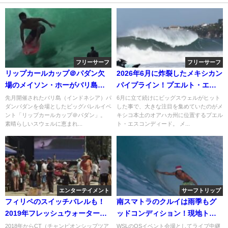
フリーサーフ
フリーサーフ
リップカールカップ＠パダン欠
2026年6月に炸裂したメキシカン
場のメイソン・ホーがバリ島
パイプライン！プエルト・エス
（インドネシア）へ
コンディード動画
先月開催されたバリ島（インドネシア）パ
6月に立て続けにビッグスウェルがヒット
ダンパダンを会場としたビッグバレルイベ
した事で、大きな注目を集めていたのがメ
ント「リップカールカップ＠パダン」。
キシコ本土のオアハカ州に位置するプエル
素晴らしいスウェルに恵まれ...
ト・エスコンディード。 メ...
エンターテイメント
サーフトリップ
フィリペのスイッチバレルも！
南スマトラのクルイは雨季もグ
2019年フレッシュウォータープ
ッドコンディション！現地トリ
ロの舞台裏動画
ップの料金や内容
2018年からCT（チャンピオンシップツア
WSLのQSイベント会場としてライブ中継