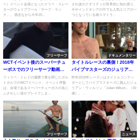
ー）イベント会場となったケリー・スレー
され波のクオリティが世界的に知れ渡り、
ターのウェイブプール「サーフ・ラン
今やインドネシアの中でも人気エリアの一
チ」。 残念ながら今年20...
つとなっている南スマトラ...
フリーサーフ
ドキュメンタリー
WCTイベント後のスーパーチュ
タイトルレースの裏側！2018年
ーボスでのフリーサーフ動画：
パイプマスターズのジュリア
ケリー・スレーター
ン・ウィルソン
フィリペ・トレドの優勝で幕を閉じたポル
昨年2018年シーズンはタイトルコンテン
トガルでのWCTイベント。イベント序盤
ダーとしてパイプマスターズに挑んだジュ
は、会場であるスーパーチューボスの名に
リアン・ウィルソン「Julian Wilson」（30
ふさわしい波がブレイクしま...
歳）。 ...
フリーサーフ
ニュース