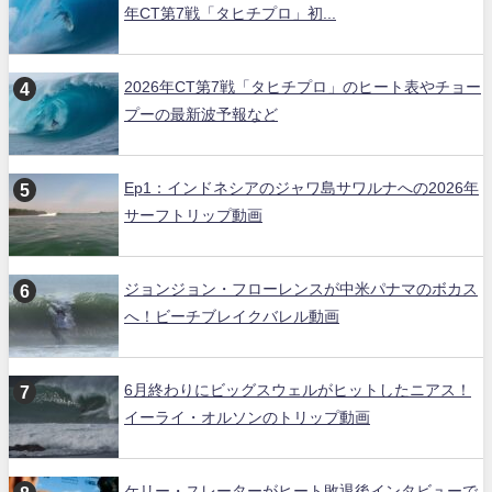
年CT第7戦「タヒチプロ」初...
2026年CT第7戦「タヒチプロ」のヒート表やチョー
プーの最新波予報など
Ep1：インドネシアのジャワ島サワルナへの2026年
サーフトリップ動画
ジョンジョン・フローレンスが中米パナマのボカス
へ！ビーチブレイクバレル動画
6月終わりにビッグスウェルがヒットしたニアス！
イーライ・オルソンのトリップ動画
ケリー・スレーターがヒート敗退後インタビューで