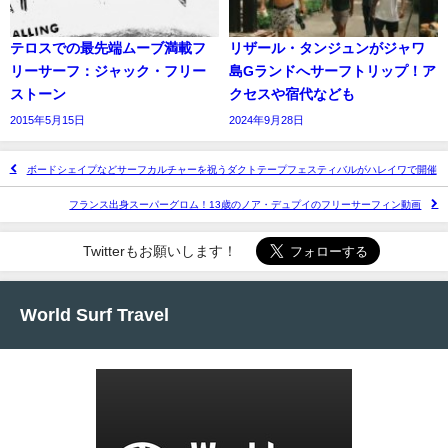
テロスでの最先端ムーブ満載フ
リザール・タンジュンがジャワ
リーサーフ：ジャック・フリー
島Gランドへサーフトリップ！ア
ストーン
クセスや宿代なども
2015年5月15日
2024年9月28日
ボードシェイプなどサーフカルチャーを祝うダクトテープフェスティバルがハレイワで開催
フランス出身スーパーグロム！13歳のノア・デュプイのフリーサーフィン動画
Twitterもお願いします！
World Surf Travel