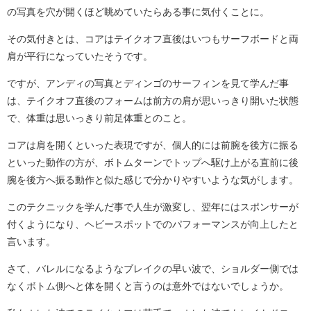
の写真を穴が開くほど眺めていたらある事に気付くことに。
その気付きとは、コアはテイクオフ直後はいつもサーフボードと両
肩が平行になっていたそうです。
ですが、アンディの写真とディンゴのサーフィンを見て学んだ事
は、テイクオフ直後のフォームは前方の肩が思いっきり開いた状態
で、体重は思いっきり前足体重とのこと。
コアは肩を開くといった表現ですが、個人的には前腕を後方に振る
といった動作の方が、ボトムターンでトップへ駆け上がる直前に後
腕を後方へ振る動作と似た感じで分かりやすいような気がします。
このテクニックを学んだ事で人生が激変し、翌年にはスポンサーが
付くようになり、ヘビースポットでのパフォーマンスが向上したと
言います。
さて、バレルになるようなブレイクの早い波で、ショルダー側では
なくボトム側へと体を開くと言うのは意外ではないでしょうか。