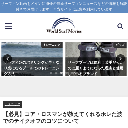
サーフィン動画をメインに海外の最新サーフィンニュースなどの情報を解説
付きでお届けします！＊当サイトは広告を利用しています
トレーニング
グッズ
サーフィンのパドリングが早くな
リーフブーツは便利！苦手だった
り楽になるプールでのトレーニン
のに履くようになった理由と使用
グ方法
しているブランド
2021年6月3日
2023年3月5日
テクニック
【必見】コア・ロスマンが教えてくれるホレた波
でのテイクオフのコツについて