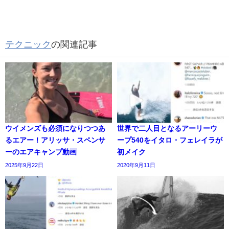
テクニック
の関連記事
ウイメンズも必須になりつつあ
世界で二人目となるアーリーウ
るエアー！アリッサ・スペンサ
ープ540をイタロ・フェレイラが
ーのエアキャンプ動画
初メイク
2025年9月22日
2020年9月11日