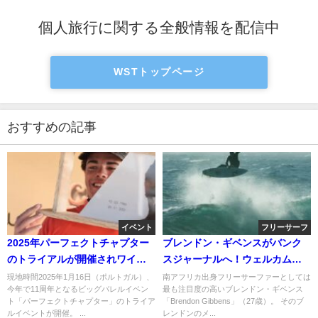
個人旅行に関する全般情報を配信中
WSTトップページ
おすすめの記事
イベント
フリーサーフ
2025年パーフェクトチャプター
ブレンドン・ギベンスがバンク
のトライアルが開催されワイル
スジャーナルへ！ウェルカム動
ドカードが決定へ
画
現地時間2025年1月16日（ポルトガル）、
南アフリカ出身フリーサーファーとしては
今年で11周年となるビッグバレルイベン
最も注目度の高いブレンドン・ギベンス
ト「パーフェクトチャプター」のトライア
「Brendon Gibbens」（27歳）。 そのブ
ルイベントが開催。 ...
レンドンのメ...