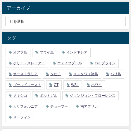
アーカイブ
タグ
オアフ島
マウイ島
インドネシア
ケリー・スレーター
ウェイブプール
パイプライン
オーストラリア
タヒチ
メンタワイ諸島
バリ島
ゴールドコースト
CT
WSL
ハワイ
メキシコ
ポルトガル
ジョンジョン・フローレンス
カリフォルニア
チョープー
南アフリカ
サーフィン