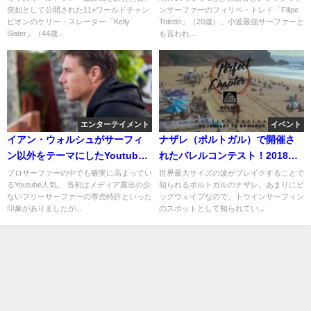
突如として公開された11×ワールドチャン
ンサーファーのフィリペ・トレド「Filipe
ピオンのケリー・スレーター「Kelly
Toledo」（20歳）。小波最強サーファーと
Slater」（44歳...
も言われ...
エンターテイメント
イベント
イアン・ウォルシュがサーフィ
ナザレ（ポルトガル）で開催さ
ン以外をテーマにしたYoutube
れたバレルコンテスト！2018年
チャンネルを始動
ハイライト動画
プロサーファーの中でも確実に高まってい
世界最大サイズの波がブレイクすることで
るYoutube人気。 当初はメディア露出の少
知られるポルトガルのナザレ。あまりにビ
ないフリーサーファーの専売特許といった
ッグウェイブなので、トウインサーフィン
印象がありましたが...
のスポットとして知られてい...