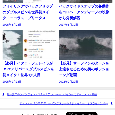
フォイリングでバックフリップ
バックサイドスナップの各動作
のダブルスピンを世界初メイ
をコロヘ・アンディーノの映像
ク！ニコラス・プリータス
から分析解説
2025年5月28日
2017年3月30日
【必見】イタロ・フェレイラが
【必見】サーフィンのターンを
BSエアリバースダブルスピンを
上達させるための腕のポジショ
初メイク！世界で3人目
ニング動画
2025年9月18日
2022年9月22日
唯一無二のツインフィンマスター！アッシャー・ペイシーのドキュメント動画
ザ・ウェッジの2023年シーズンがスタート！ジェイミー・オブライエンVlog