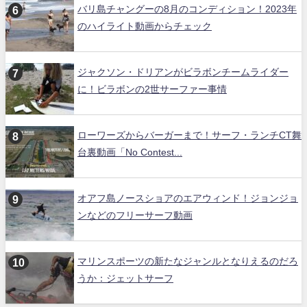
バリ島チャングーの8月のコンディション！2023年
のハイライト動画からチェック
ジャクソン・ドリアンがビラボンチームライダー
に！ビラボンの2世サーファー事情
ローワーズからバーガーまで！サーフ・ランチCT舞
台裏動画「No Contest...
オアフ島ノースショアのエアウィンド！ジョンジョ
ンなどのフリーサーフ動画
マリンスポーツの新たなジャンルとなりえるのだろ
うか：ジェットサーフ