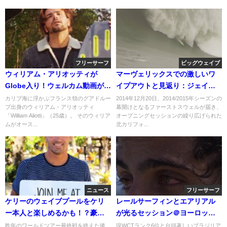
フリーサーフ
ビッグウェイブ
ウィリアム・アリオッティが
マーヴェリックスでの激しいワ
Globe入り！ウェルカム動画が公
イプアウトと見返り：ジェイミ
開
ー・ミッチェル
カリブ海に浮かぶフランス領のグアドルー
2014年12月20日、2014/2015年シーズンの
プ出身のウィリアム・アリオッティ
幕開けとなるファーストスウェルが届き、
「William Aliotti」（25歳）。 そのウィリア
オープニングセッションの繰り広げられた
ムがオース...
北カリフォ...
ニュース
フリーサーフ
ケリーのウェイブプールをケリ
レールサーフィンとエアリアル
ー本人と楽しめるかも！？豪華
が光るセッション＠ヨーロッ
チャリティイベント
パ：フィリペ・トレド
昨年のワールドツアー最終戦を終えた後、
現WCTランク6位と台頭著しいブラジリア