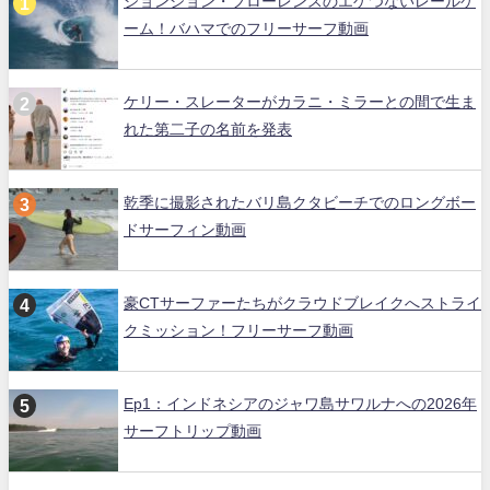
ジョンジョン・フローレンスのエゲつないレールゲ
ーム！バハマでのフリーサーフ動画
ケリー・スレーターがカラニ・ミラーとの間で生ま
れた第二子の名前を発表
乾季に撮影されたバリ島クタビーチでのロングボー
ドサーフィン動画
豪CTサーファーたちがクラウドブレイクへストライ
クミッション！フリーサーフ動画
Ep1：インドネシアのジャワ島サワルナへの2026年
サーフトリップ動画