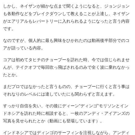
しかし、ネイザンが細かな点まで聞くようになると、ジョンジョン
も各動作などをブレイクダウンして教えることが上達し、ネイザン
がエアリアルもレパートリーに入れられるようになったと言う内容
です。
なのですが、個人的に最も興味をひかれたのは動画後半部分でのコ
アが語っている内容。
コアは初めてタヒチのチョープーを訪れた時、今では信じられませ
んが、テイクオフで毎回吹っ飛ばされるのみで全く波に乗れなかっ
たとか。
まだプロではなかったと言うものの、チョープーに行くと言う事は
それなりのレベルには達していたにも関わらずと言えます。
すっかり自信を失い、その後にディーン”ディンゴ”モリソンとイン
ドネシアを訪れた時に相談すると、一枚のアンディ・アイアンズの
写真を見せられたとか（動画にも登場しています）。
インドネシアではディンゴのサーフィンを注視しながら、アンディ