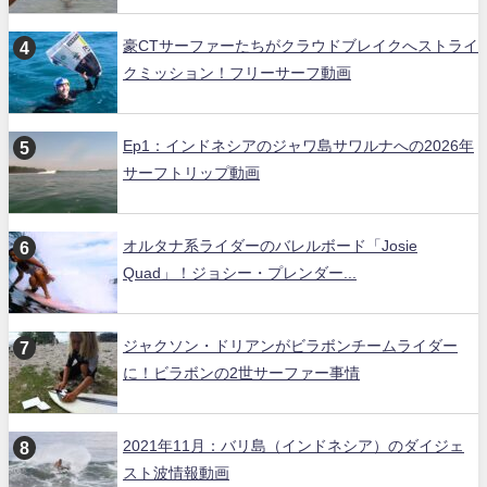
豪CTサーファーたちがクラウドブレイクへストライ
クミッション！フリーサーフ動画
Ep1：インドネシアのジャワ島サワルナへの2026年
サーフトリップ動画
オルタナ系ライダーのバレルボード「Josie
Quad」！ジョシー・プレンダー...
ジャクソン・ドリアンがビラボンチームライダー
に！ビラボンの2世サーファー事情
2021年11月：バリ島（インドネシア）のダイジェ
スト波情報動画