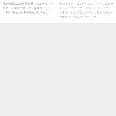
ー初日
セット動画
現地時間2022年8月24日（モルディブ）、
かつてほどではないものの、オアフ島ノー
北マーレ環礁のサルタンを舞台にした
スショアのパイプライン/バックドアで、
「Four Seasons Maldives Surfing ...
一本でもとんでもないバレルライドをメイ
クすれば一躍スターサーファ...