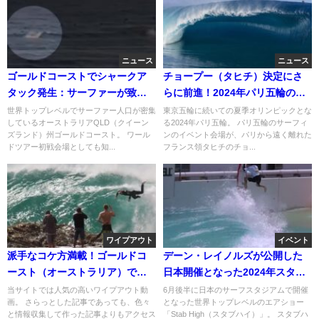
ニュース
ニュース
ゴールドコーストでシャークア
チョープー（タヒチ）決定にさ
タック発生：サーファーが致命
らに前進！2024年パリ五輪のサ
傷を負う事に
ーフィン会場
世界トップレベルでサーファー人口が密集
東京五輪に続いての夏季オリンピックとな
しているオーストラリアQLD（クイーン
る2024年パリ五輪。 パリ五輪のサーフィ
ズランド）州ゴールドコースト。 ワール
ンのイベント会場が、パリから遠く離れた
ドツアー初戦会場としても知...
フランス領タヒチのチョ...
ワイプアウト
イベント
派手なコケ方満載！ゴールドコ
デーン・レイノルズが公開した
ースト（オーストラリア）で発
日本開催となった2024年スタブ
生したワイプアウト動画
ハイの舞台裏動画
当サイトでは人気の高いワイプアウト動
6月後半に日本のサーフスタジアムで開催
画。 さらっとした記事であっても、色々
となった世界トップレベルのエアショー
と情報収集して作った記事よりもアクセス
「Stab High（スタブハイ）」。 スタブハ