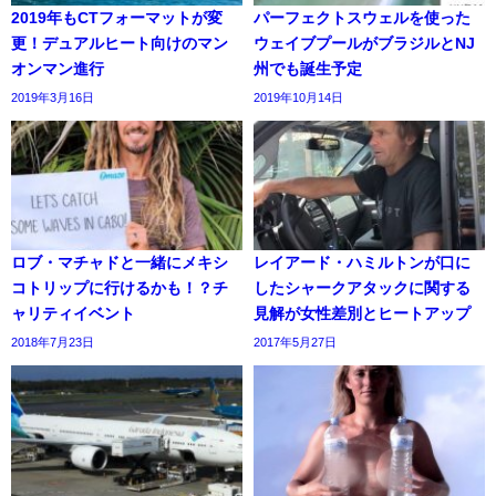
2019年もCTフォーマットが変
パーフェクトスウェルを使った
更！デュアルヒート向けのマン
ウェイブプールがブラジルとNJ
オンマン進行
州でも誕生予定
2019年3月16日
2019年10月14日
ロブ・マチャドと一緒にメキシ
レイアード・ハミルトンが口に
コトリップに行けるかも！？チ
したシャークアタックに関する
ャリティイベント
見解が女性差別とヒートアップ
2018年7月23日
2017年5月27日