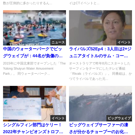
数が圧倒的に多かったりするん...
イはCTイベントと...
ニュース
イベント
中国のウォーターパークでビッ
ライバルズS2Ep4：3人目は2×ジ
グウェイブが：44名が負傷の事
ュニアタイトルのサム・コーニ
故
ッシュ
2015年に中国北東部でオープンした「The
オーストラリアで昨年8月にスタートした
Yulong Shuiyun Water Amusement
サーフィンをテーマにしたテレビ番組
Park」。 同ウォーターパーク...
「Rivals（ライバルズ）」。 同番組は、か
つてライバルであった元...
イベント
ビッグウェイブ
シングルフィン部門はケリー！
ビッグウェイブサーファーの凄
2022年チャンピオンズトロフィ
さが分かるチョープーのお化け