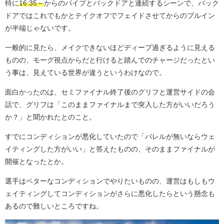
特に
16:35～
からのパイプとバックドアと連続するシーンで、バック
ドアではこれでもかとテイクオフでフェイドさせてからのプルイン
が半端じゃないです。
一般的に見たら、メイクできないほどディープ過ぎるように見える
ものの、モーグ視点からだと行けると踏んでのチャージだったとい
う事は、見えている世界が違うというわけなので。
面白かったのは、セミファイナル終了後のグリフと運営サイドの会
話で、グリフは「このままファイナルまで突入した方がいいだろう
か？」と聞かれたとのこと。
すでにコンディションが悪化していたので「バレルが無いならウェ
イティングした方がいい」と答えたものの、そのままファイナルが
開催となったとか。
選手はベターなコンディションでやりたいものの、運営はもしもウ
ェイティングしてコンディションがさらに悪化したらという懸念も
あるので難しいところですね。