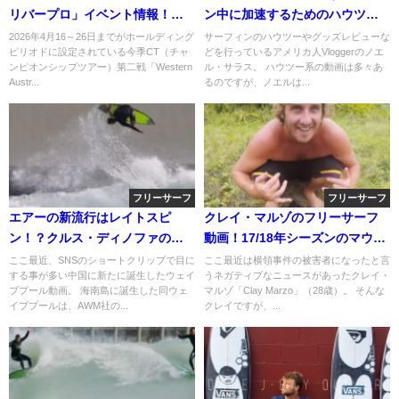
リバープロ」イベント情報！出
ン中に加速するためのハウツー
場サーファーや波予報など
動画
2026年4月16～26日までがホールディング
サーフィンのハウツーやグッズレビューな
ピリオドに設定されている今季CT（チャ
どを行っているアメリカ人Vloggerのノエ
ンピオンシップツアー）第二戦「Western
ル・サラス。 ハウツー系の動画は多々あ
Austr...
るのですが、ノエルは...
フリーサーフ
フリーサーフ
エアーの新流行はレイトスピ
クレイ・マルゾのフリーサーフ
ン！？クルス・ディノファの中
動画！17/18年シーズンのマウイ
国ウェイブプール動画
島（ハワイ）
ここ最近、SNSのショートクリップで目に
ここ最近は横領事件の被害者になったと言
する事が多い中国に新たに誕生したウェイ
うネガティブなニュースがあったクレイ・
ブプール動画。 海南島に誕生した同ウェ
マルゾ「Clay Marzo」（28歳）。 そんな
イブプールは、AWM社の...
クレイですが、...