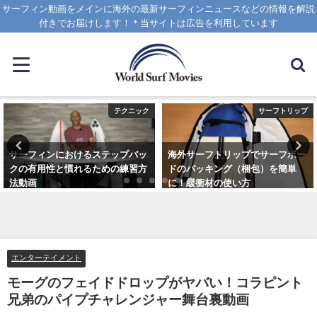
サーフィン動画をメインに海外の最新サーフィンニュースなどの情報を解説
付きでお届けします！＊当サイトは広告を利用しています
テクニック
サーフトリップ
サーフィンにおけるステップバッ
海外サーフトリップでサーフボー
クの有用性と慣れるための練習方
ドのパッキング（梱包）を簡単
法動画
に！緩衝材の使い方
2020年10月20日
2025年4月12日
エンターテイメント
モーグのフェイドドロップがヤバい！コラピント
兄弟のパイプチャレンジャー舞台裏動画