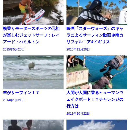
横乗りモータースポーツの元祖
映画「スターウォーズ」のキャ
が楽しむジェットサーフ：レイ
ラによるサーフィン動画＠南カ
アード・ハミルトン
リフォルニア&イギリス
2015年5月28日
2015年12月20日
羊がサーフィン！？
人間が人間に乗るヒューマンウ
ェイクボード！？チャレンジの
2014年1月21日
行方は
2019年10月22日