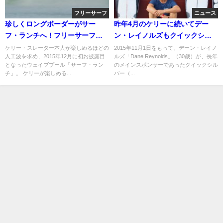
フリーサーフ
ニュース
珍しくロングボーダーがサー
昨年4月のケリーに続いてデー
フ・ランチへ！フリーサーフィ
ン・レイノルズもクイックシル
ン動画
バーとの契約解消
ケリー・スレーター本人が楽しめるほどの
2015年11月1日をもって、デーン・レイノ
人工波を求め、2015年12月に初お披露目
ルズ「Dane Reynolds」（30歳）が、長年
となったウェイブプール「サーフ・ラン
のメインスポンサーであったクイックシル
チ」。 ケリーが楽しめる...
バー（...