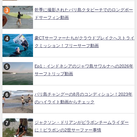
乾季に撮影されたバリ島クタビーチでのロングボー
ドサーフィン動画
豪CTサーファーたちがクラウドブレイクへストライ
クミッション！フリーサーフ動画
Ep1：インドネシアのジャワ島サワルナへの2026年
サーフトリップ動画
バリ島チャングーの8月のコンディション！2023年
のハイライト動画からチェック
ジャクソン・ドリアンがビラボンチームライダー
に！ビラボンの2世サーファー事情