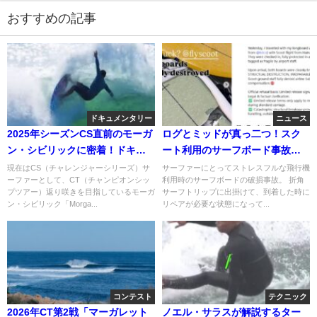
おすすめの記事
ドキュメンタリー
ニュース
2025年シーズンCS直前のモーガ
ログとミッドが真っ二つ！スク
ン・シビリックに密着！ドキュ
ート利用のサーフボード事故か
メンタリー動画
らSNS投稿で動いた補償
現在はCS（チャレンジャーシリーズ）サ
サーファーにとってストレスフルな飛行機
ーファーとして、CT（チャンピオンシッ
利用時のサーフボードの破損事故。 折角
プツアー）返り咲きを目指しているモーガ
サーフトリップに出掛けて、到着した時に
ン・シビリック「Morga...
リペアが必要な状態になって...
コンテスト
テクニック
2026年CT第2戦「マーガレット
ノエル・サラスが解説するター