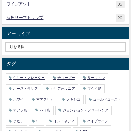
ワイプアウト
95
海外サーフトリップ
26
アーカイブ
タグ
ケリー・スレーター
チョープー
サーフィン
オーストラリア
カリフォルニア
マウイ島
ハワイ
南アフリカ
メキシコ
ゴールドコースト
オアフ島
バリ島
ジョンジョン・フローレンス
タヒチ
CT
インドネシア
パイプライン