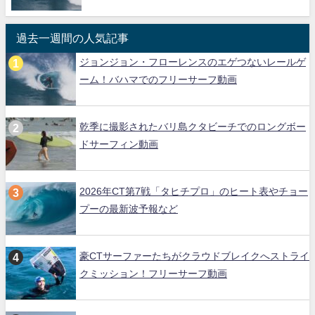
過去一週間の人気記事
ジョンジョン・フローレンスのエゲつないレールゲ
ーム！バハマでのフリーサーフ動画
乾季に撮影されたバリ島クタビーチでのロングボー
ドサーフィン動画
2026年CT第7戦「タヒチプロ」のヒート表やチョー
プーの最新波予報など
豪CTサーファーたちがクラウドブレイクへストライ
クミッション！フリーサーフ動画