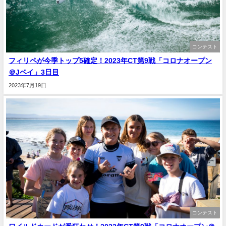
コンテスト
フィリペが今季トップ5確定！2023年CT第9戦「コロナオープン
＠Jベイ」3日目
2023年7月19日
コンテスト