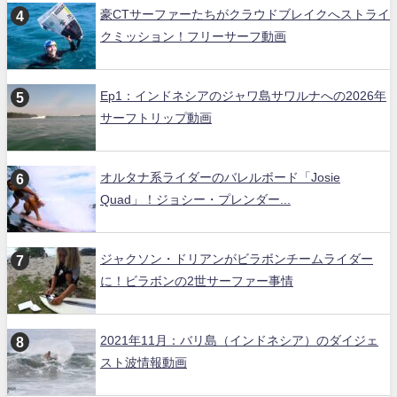
豪CTサーファーたちがクラウドブレイクへストライ
クミッション！フリーサーフ動画
Ep1：インドネシアのジャワ島サワルナへの2026年
サーフトリップ動画
オルタナ系ライダーのバレルボード「Josie
Quad」！ジョシー・プレンダー...
ジャクソン・ドリアンがビラボンチームライダー
に！ビラボンの2世サーファー事情
2021年11月：バリ島（インドネシア）のダイジェ
スト波情報動画