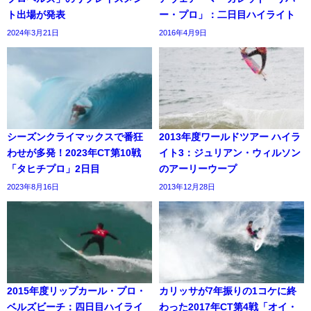
ト出場が発表
ー・プロ」：二日目ハイライト
2024年3月21日
2016年4月9日
シーズンクライマックスで番狂
2013年度ワールドツアー ハイラ
わせが多発！2023年CT第10戦
イト3：ジュリアン・ウィルソン
「タヒチプロ」2日目
のアーリーウープ
2023年8月16日
2013年12月28日
2015年度リップカール・プロ・
カリッサが7年振りの1コケに終
ベルズビーチ：四日目ハイライ
わった2017年CT第4戦「オイ・