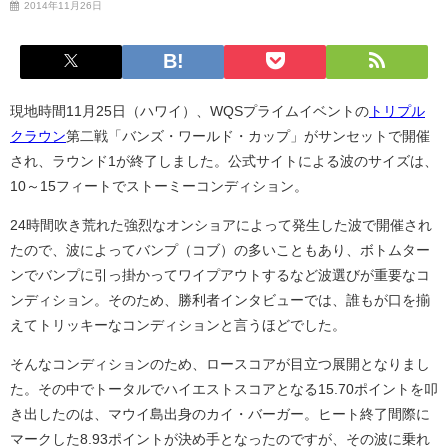
2014年11月26日
現地時間11月25日（ハワイ）、WQSプライムイベントの
トリプル
クラウン
第二戦「バンズ・ワールド・カップ」がサンセットで開催
され、ラウンド1が終了しました。公式サイトによる波のサイズは、
10～15フィートでストーミーコンディション。
24時間吹き荒れた強烈なオンショアによって発生した波で開催され
たので、波によってバンプ（コブ）の多いこともあり、ボトムター
ンでバンプに引っ掛かってワイプアウトするなど波選びが重要なコ
ンディション。そのため、勝利者インタビューでは、誰もが口を揃
えてトリッキーなコンディションと言うほどでした。
そんなコンディションのため、ロースコアが目立つ展開となりまし
た。その中でトータルでハイエストスコアとなる15.70ポイントを叩
き出したのは、マウイ島出身のカイ・バーガー。ヒート終了間際に
マークした8.93ポイントが決め手となったのですが、その波に乗れ