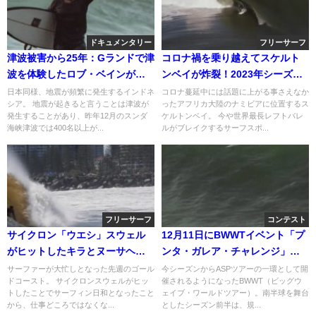
ドキュメンタリー
フリーサーフ
津波被害から25年：Gランドで津
コロナ禍を乗り越えてスケルト
波を体験したロブ・ベインが息
ンベイが炸裂！2023年シーズン
子とトリップ
のドローン動画
日本同様、地震が頻繁に発生するインドネ
コロナ蔓延中には話題に上がる事さえなか
シア。 地震が起きると言うことは津波が
ったアフリカ大陸のナミビアに位置するス
発生することがあり、昨年12月のスンダ
ケルトンベイ。 今や世界最長レフトバレ
海峡津波では400名以上が...
ルがブレイクするサーフスポ...
フリーサーフ
コンテスト
サイクロン「ウエシ」スウェル
12月11日にBWWTイベント「プ
がヒットしたキラとヌーサヘッ
ンタ・ガレア・チャレンジ」の
ズ動画
開催決定
サーファーが大忙しとなった先週のゴール
今シーズンからASPツアーの一環として開
ドコースト。 サイクロンスウェルがヒッ
催されるようになったBWWT（ビッグウ
トしたことでサーフィン日和となったこと
ェイブ・ワールドツアー）。南半球を舞台
から、仕事どころではなくな...
としたシーズン前半は、規...