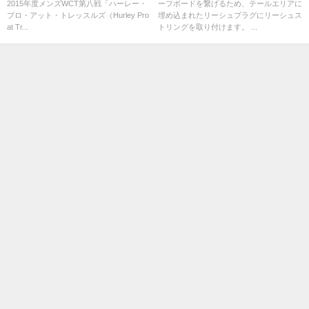
2015年度メンズWCT第八戦「ハーレー・
ーフボードを繋げるため、テールエリアに
ロ」：二日目ハイライト
プロ・アット・トレッスルズ（Hurley Pro
埋め込まれたリーシュプラグにリーシュス
at Tr...
トリングを取り付けます。 ...