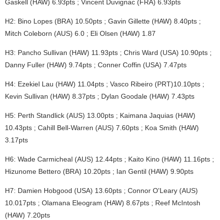
Gaskell (HAW) 6.93pts ; Vincent Duvignac (FRA) 6.93pts
H2: Bino Lopes (BRA) 10.50pts ; Gavin Gillette (HAW) 8.40pts ;
Mitch Coleborn (AUS) 6.0 ; Eli Olsen (HAW) 1.87
H3: Pancho Sullivan (HAW) 11.93pts ; Chris Ward (USA) 10.90pts ;
Danny Fuller (HAW) 9.74pts ; Conner Coffin (USA) 7.47pts
H4: Ezekiel Lau (HAW) 11.04pts ; Vasco Ribeiro (PRT)10.10pts ;
Kevin Sullivan (HAW) 8.37pts ; Dylan Goodale (HAW) 7.43pts
H5: Perth Standlick (AUS) 13.00pts ; Kaimana Jaquias (HAW)
10.43pts ; Cahill Bell-Warren (AUS) 7.60pts ; Koa Smith (HAW)
3.17pts
H6: Wade Carmicheal (AUS) 12.44pts ; Kaito Kino (HAW) 11.16pts ;
Hizunome Bettero (BRA) 10.20pts ; Ian Gentil (HAW) 9.90pts
H7: Damien Hobgood (USA) 13.60pts ; Connor O'Leary (AUS)
10.017pts ; Olamana Eleogram (HAW) 8.67pts ; Reef McIntosh
(HAW) 7.20pts