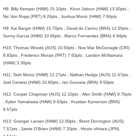
H8: Billy Kemper (HAW) 15.10pts ; Kiron Jabour (HAW) 13.50pts ;
Nic Von Rupp (PRT) 8.26pts ; Joshua Moniz (HAW) 7.84pts
H9: Kai Barger (HAW) 15.70pts ; David do Carmo (BRA) 12.50pts ;
Sunny Garcia (HAW) 10.56pts ; Marco Fernandez (BRA) 4.94pts
H10: Thomas Woods (AUS) 10.50pts ; Noe Mar McGonagle (CRI)
8.83pts ; Frederico Morais (PRT) 7.83pts ; Landon McNamara
(HAW) 3.30pts
H11: Seth Moniz (HAW) 12.27pts ; Nathan Hedge (AUS) 11.47pts ;
Joel Centeio (HAW) 10.80pts ; Ian Gouveia (BRA) 9.50pts
H12: Cooper Chapman (AUS) 12.10pts ; Alex Smith (HAW) 9.76pts
; Kylen Yamakawa (HAW) 9.63pts ; Krystian Kymerson (BRA)
8.57pts
H13: Granger Larsen (HAW) 12.00pts ; Brent Dorrington (AUS)
7.57pts ; Jamie O'Brien (HAW) 7.33pts ; Hiroto ohhara (JPN)