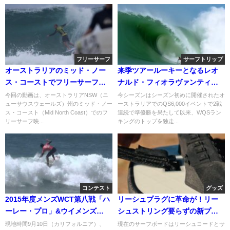
フリーサーフ
サーフトリップ
オーストラリアのミッド・ノー
来季ツアールーキーとなるレオ
ス・コーストでフリーサーフ：
ナルド・フィオラヴァンティの
アダム・メリング&ジェームス・
ビッグバレル＠ニアス
今回の動画は、オーストラリアNSW（ニ
今シーズンはシーズン初めに開催されたオ
ューサウスウェールズ）州のミッド・ノー
ーストラリアでのQS6,000イベントで2戦
ウッド
ス・コースト（Mid North Coast）でのフ
連続で準優勝を果たして以来、WQSラン
リーサーフ映...
キングのトップを独走...
コンテスト
グッズ
2015年度メンズWCT第八戦「ハ
リーシュプラグに革命が！リー
ーレー・プロ」&ウイメンズ
シュストリング要らずの新プラ
WCT第七戦「スウォッチ・プ
グ「LEASHBAR」
現地時間9月10日（カリフォルニア）、
現在のサーフボードはリーシュコードとサ