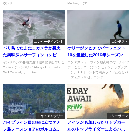
ウンド...
Medina」（31...
エンターテイメント
コンテスト
バリ島でたまたまカメラが捉え
ケリーがタヒチでパーフェクト
た興味深いサーフィンコンピレ
10を量産した2016年シーズンの
ーション動画
CT満点特集動画
インドネシア各地の波情報を提供している
コンテストサーフィン最高峰のワールドツ
Youtubeチャンネル「Always Left - Indo
アーこと、CT（チャンピオンシップツア
Surf Content」。 「Alw...
ー）。 CTイベントで満点ライドとなるパ
ーフェクト10は、コンテ...
ドキュメンタリー
フリーサーフ
パイプライン目の前に立つオア
メイソンも加わったリップカー
フ島ノースショアのボルコムハ
ルのトップライダーによるハワ