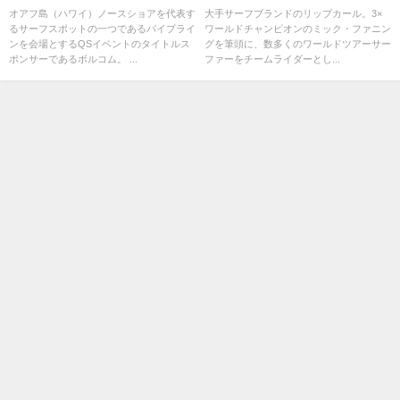
ウス！これまでの歴史
イセッション
オアフ島（ハワイ）ノースショアを代表す
大手サーフブランドのリップカール。3×
るサーフスポットの一つであるパイプライ
ワールドチャンピオンのミック・ファニン
ンを会場とするQSイベントのタイトルス
グを筆頭に、数多くのワールドツアーサー
ポンサーであるボルコム。 ...
ファーをチームライダーとし...