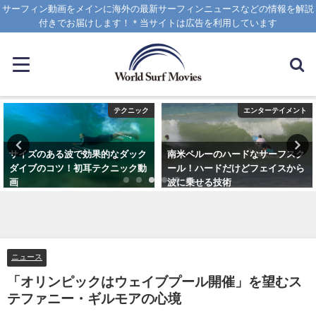
サーフィン動画をメインに海外の最新サーフィンニュースなどの情報を解説
付きでお届けします！＊当サイトは広告を利用しています
テクニック
エンターテイメント
サイズのある波で効果的なダック
南米ペルーのハードなサーフスク
ダイブのコツ！初耳テクニック動
ール！ハードだけどフェイスから
画
波に乗せる技術
2020年4月8日
2025年1月25日
ニュース
「オリンピックはウェイブプール開催」を望むス
テファニー・ギルモアの心境