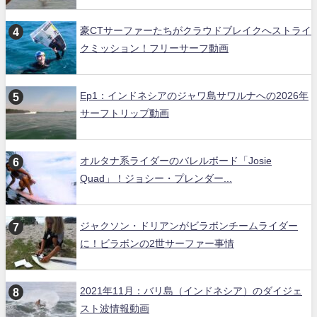
豪CTサーファーたちがクラウドブレイクへストライ
クミッション！フリーサーフ動画
Ep1：インドネシアのジャワ島サワルナへの2026年
サーフトリップ動画
オルタナ系ライダーのバレルボード「Josie
Quad」！ジョシー・プレンダー...
ジャクソン・ドリアンがビラボンチームライダー
に！ビラボンの2世サーファー事情
2021年11月：バリ島（インドネシア）のダイジェ
スト波情報動画