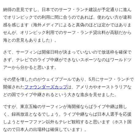
納得の意見ですし、日本でのサーフ・ランチ建設が予定通りに進ん
でオリンピックでの利用に間に合うのであれば、使わない方が違和
感を感じます（海外メディアによると真偽のほどは定かではありま
せんが、オリンピック利用でのサーフ・ランチ貸出料が高額だから
海との意見もありました）。
さて、サーフィンは開催日時が決まっていないので放送枠を確保で
きず、テレビでのライブ中継ができないスポーツなのはワールドツ
アーから分かると思います。
その壁を壊したのがウェイブプールであり、5月にサーフ・ランチで
開催された
ファウンダーズカップ
は、アメリカやオーストラリアな
どの国でライブ中継されるという大きな進歩を見せました。
ですが、東京五輪のサーフィンが海開催ならばライブ中継は難し
く、録画放送となるでしょう。ライブ中継ならば日本人選手を応援
しようとサーフファン以外もテレビ観戦すると思います（ホスト国
なので日本人の出場枠は確保しています）。