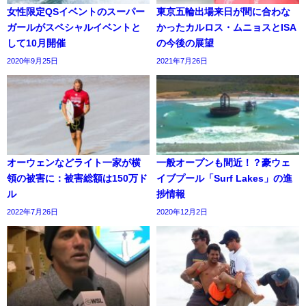
女性限定QSイベントのスーパー
東京五輪出場来日が間に合わな
ガールがスペシャルイベントと
かったカルロス・ムニョスとISA
して10月開催
の今後の展望
2020年9月25日
2021年7月26日
オーウェンなどライト一家が横
一般オープンも間近！？豪ウェ
領の被害に：被害総額は150万ド
イブプール「Surf Lakes」の進
ル
捗情報
2022年7月26日
2020年12月2日