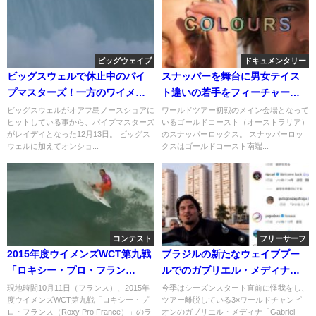
ビッグウェイブ
ドキュメンタリー
ビッグスウェルで休止中のパイ
スナッパーを舞台に男女テイス
プマスターズ！一方のワイメア
ト違いの若手をフィーチャー！
でジョンジョンがゴー
リーフとアイヴィー
ビッグスウェルがオアフ島ノースショアに
ワールドツアー初戦のメイン会場となって
ヒットしている事から、パイプマスターズ
いるゴールドコースト（オーストラリア）
がレイデイとなった12月13日。 ビッグス
のスナッパーロックス。 スナッパーロッ
ウェルに加えてオンショ...
クスはゴールドコースト南端...
コンテスト
フリーサーフ
2015年度ウイメンズWCT第九戦
ブラジルの新たなウェイブプー
「ロキシー・プロ・フラン
ルでのガブリエル・メディナの
ス」：三日目ハイライト
サーフィン復帰動画
現地時間10月11日（フランス）、2015年
今季はシーズンスタート直前に怪我をし、
度ウイメンズWCT第九戦「ロキシー・プ
ツアー離脱している3×ワールドチャンピ
ロ・フランス（Roxy Pro France）」のラ
オンのガブリエル・メディナ「Gabriel